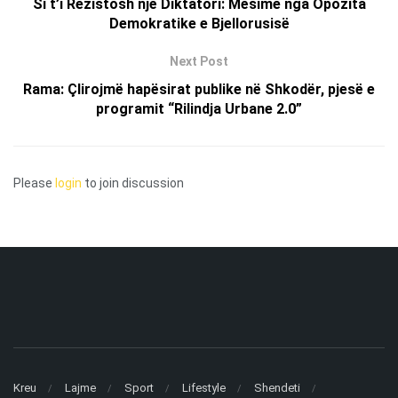
Si t’i Rezistosh një Diktatori: Mësime nga Opozita
Demokratike e Bjellorusisë
Next Post
Rama: Çlirojmë hapësirat publike në Shkodër, pjesë e
programit “Rilindja Urbane 2.0”
Please
login
to join discussion
Kreu
Lajme
Sport
Lifestyle
Shendeti