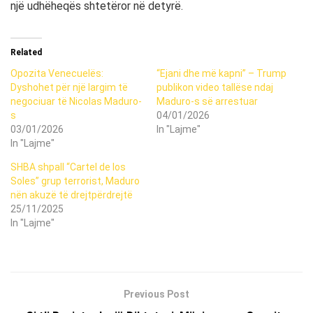
një udhëheqës shtetëror në detyrë.
Related
Opozita Venecuelës:
“Ejani dhe më kapni” – Trump
Dyshohet për një largim të
publikon video tallëse ndaj
negociuar të Nicolas Maduro-
Maduro-s së arrestuar
s
04/01/2026
03/01/2026
In "Lajme"
In "Lajme"
SHBA shpall “Cartel de los
Soles” grup terrorist, Maduro
nën akuzë të drejtpërdrejtë
25/11/2025
In "Lajme"
Previous Post