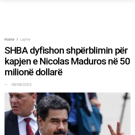
Home
Lajme
SHBA dyfishon shpërblimin për
kapjen e Nicolas Maduros në 50
milionë dollarë
08/08/2025