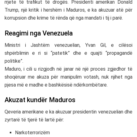
rrjete të trafikut të drogës. Presidenti amerikan Donald
Trump, një kritik i hershëm i Maduros, e ka akuzuar atë për
korrupsion dhe krime të rënda që nga mandati i tij i parë.
Reagimi nga Venezuela
Ministri i Jashtëm venezuelian, Yvan Gil, e cilësoi
shpërblimin e ri si “patetik” dhe e quajti “propagandë
politike”.
Maduro, i cili u rizgjodh në janar në një proces zgjedhor të
shoqëruar me akuza për manipulim votash, nuk njihet nga
pjesa më e madhe e bashkësisë ndërkombëtare.
Akuzat kundër Maduros
Qeveria amerikane e ka akuzuar presidentin venezuelian dhe
zyrtarë të tjerë të lartë për:
Narkoterrorizëm