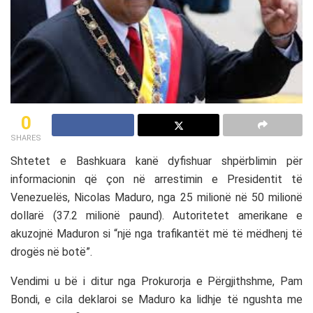
0
SHARES
Shtetet e Bashkuara kanë dyfishuar shpërblimin për
informacionin që çon në arrestimin e Presidentit të
Venezuelës, Nicolas Maduro, nga 25 milionë në 50 milionë
dollarë (37.2 milionë paund). Autoritetet amerikane e
akuzojnë Maduron si “një nga trafikantët më të mëdhenj të
drogës në botë”.
Vendimi u bë i ditur nga Prokurorja e Përgjithshme, Pam
Bondi, e cila deklaroi se Maduro ka lidhje të ngushta me