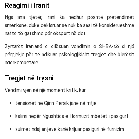
Reagimi i Iranit
Nga ana tjetër,
Irani
ka hedhur poshtë pretendimet
amerikane, duke deklaruar se nuk ka sasi të konsiderueshme
nafte të gatshme për eksport në det.
Zyrtarët iranianë e cilësuan vendimin e SHBA-së si një
përpjekje për të ndikuar psikologjikisht tregjet dhe blerësit
ndërkombëtarë.
Tregjet në trysni
Vendimi vjen në një moment kritik, kur:
tensionet në Gjirin Persik janë në rritje
kalimi nëpër
Ngushtica e Hormuzit
mbetet i pasigurt
sulmet ndaj anijeve kanë krijuar pasiguri në furnizim