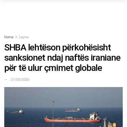
Home
Lajme
SHBA lehtëson përkohësisht
sanksionet ndaj naftës iraniane
për të ulur çmimet globale
21/03/2026