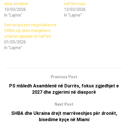
disa vendeve
naftën ruse
10/03/2026
13/03/2026
In "Lajme"
In "Lajme"
Irani propozon negociata me
SHBA-në, bien menjëherë
çmimet globale të naftës
01/05/2026
In "Lajme"
Previous Post
PS mbledh Asamblenë në Durrës, fokus zgjedhjet e
2027 dhe zgjerimi në diasporë
Next Post
SHBA dhe Ukraina drejt marrëveshjes për dronët,
bisedime kyçe në Miami