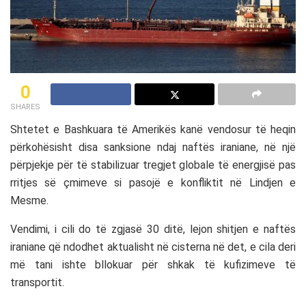
0
SHARES
Shtetet e Bashkuara të Amerikës
kanë vendosur të heqin
përkohësisht disa sanksione ndaj naftës iraniane, në një
përpjekje për të stabilizuar tregjet globale të energjisë pas
rritjes së çmimeve si pasojë e konfliktit në Lindjen e
Mesme.
Vendimi, i cili do të zgjasë 30 ditë, lejon shitjen e naftës
iraniane që ndodhet aktualisht në cisterna në det, e cila deri
më tani ishte bllokuar për shkak të kufizimeve të
transportit.