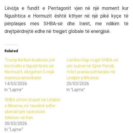
Lëvizja e fundit e Pentagonit vjen në një moment kur
Ngushtica e Hormuzit është kthyer në një pikë kyçe të
përplasjes mes SHBA-së dhe Iranit, me ndikim të
drejtpërdrejtë edhe në tregjet globale të energjisë.
Related
Trump kërkon koalicion për
Londra i hap rrugë SHBA-së
kontrollin e Ngushticës së
për sulme në Gjirin Persik,
Hormuzit, dërgohen 5 mijë
rritet prania ushtarake në
marinsa amerikanë
Lindjen e Mesme
14/03/2026
20/03/2026
In "Lajme"
In "Lajme"
SHBA shton trupat në Lindjen
e Mesme, në tavolinë edhe
skenari për operacion
tokësor në Iran
30/03/2026
In "Lajme"