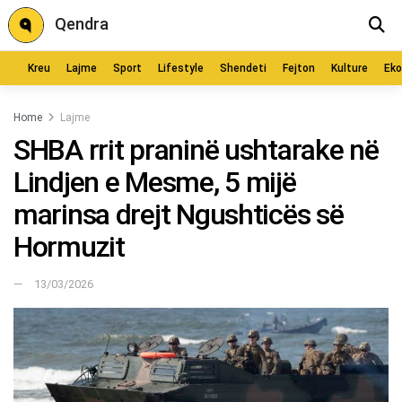
Qendra
Kreu
Lajme
Sport
Lifestyle
Shendeti
Fejton
Kulture
Ek
Home
Lajme
SHBA rrit praninë ushtarake në
Lindjen e Mesme, 5 mijë
marinsa drejt Ngushticës së
Hormuzit
13/03/2026