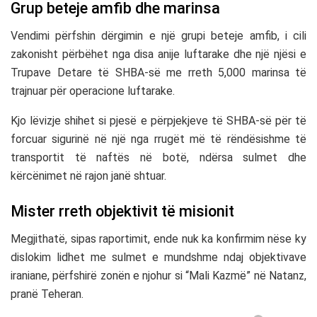
Grup beteje amfib dhe marinsa
Vendimi përfshin dërgimin e një grupi beteje amfib, i cili
zakonisht përbëhet nga disa anije luftarake dhe një njësi e
Trupave Detare të SHBA-së
me rreth 5,000 marinsa të
trajnuar për operacione luftarake.
Kjo lëvizje shihet si pjesë e përpjekjeve të SHBA-së për të
forcuar sigurinë në një nga rrugët më të rëndësishme të
transportit të naftës në botë, ndërsa sulmet dhe
kërcënimet në rajon janë shtuar.
Mister rreth objektivit të misionit
Megjithatë, sipas raportimit, ende nuk ka konfirmim nëse ky
dislokim lidhet me sulmet e mundshme ndaj objektivave
iraniane, përfshirë zonën e njohur si “Mali Kazmë” në Natanz,
pranë
Teheran
.