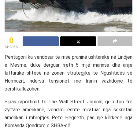
0
SHARES
Pentagoni
ka vendosur të rrisë praninë ushtarake në Lindjen
e Mesme, duke dërguar rreth 5 mijë marinsa dhe anije
luftarake shtesë në zonën strategjike të
Ngushticës së
Hormuzit
, ndërsa tensionet me
Iranin
vazhdojnë të
përshkallëzohen.
Sipas raportimit të
The Wall Street Journal
, që citon tre
zyrtarë amerikanë, vendimi është miratuar nga sekretari
amerikan i mbrojtjes
Pete Hegseth
, pas një kërkese nga
Komanda Qendrore e SHBA-së
.