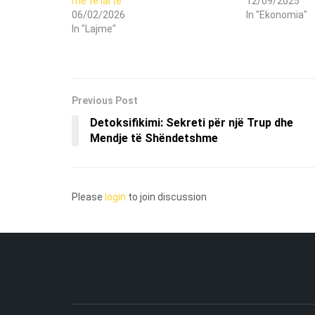
më të lartë
12/09/2025
06/02/2026
In "Ekonomia"
In "Lajme"
Previous Post
Detoksifikimi: Sekreti për një Trup dhe
Mendje të Shëndetshme
Please
login
to join discussion