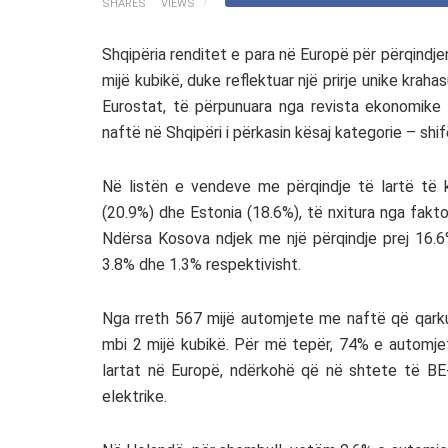
SHARES
VIEWS
Shqipëria renditet e para në Europë për përqind
mijë kubikë, duke reflektuar një prirje unike krah
Eurostat, të përpunuara nga revista ekonomike 
naftë në Shqipëri i përkasin kësaj kategorie – sh
Në listën e vendeve me përqindje të lartë të k
(20.9%) dhe Estonia (18.6%), të nxitura nga fakt
Ndërsa Kosova ndjek me një përqindje prej 16.6%
3.8% dhe 1.3% respektivisht.
Nga rreth 567 mijë automjete me naftë që qarkul
mbi 2 mijë kubikë. Për më tepër, 74% e automjet
lartat në Europë, ndërkohë që në shtete të BE
elektrike.