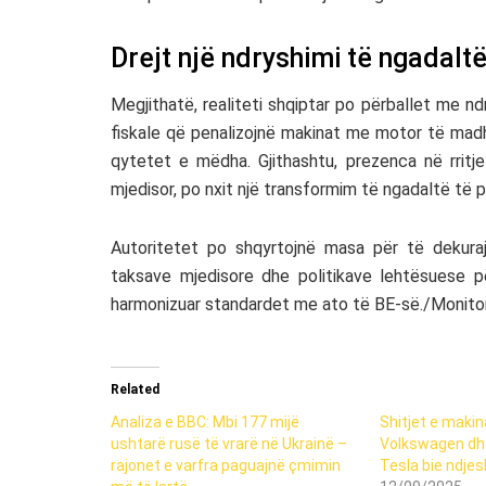
Drejt një ndryshimi të ngadalt
Megjithatë, realiteti shqiptar po përballet me ndr
fiskale që penalizojnë makinat me motor të madh
qytetet e mëdha. Gjithashtu, prezenca në rritje
mjedisor, po nxit një transformim të ngadaltë të 
Autoritetet po shqyrtojnë masa për të dekura
taksave mjedisore dhe politikave lehtësuese pë
harmonizuar standardet me ato të BE-së./Monito
Related
Analiza e BBC: Mbi 177 mijë
Shitjet e makin
ushtarë rusë të vrarë në Ukrainë –
Volkswagen dhe 
rajonet e varfra paguajnë çmimin
Tesla bie ndje