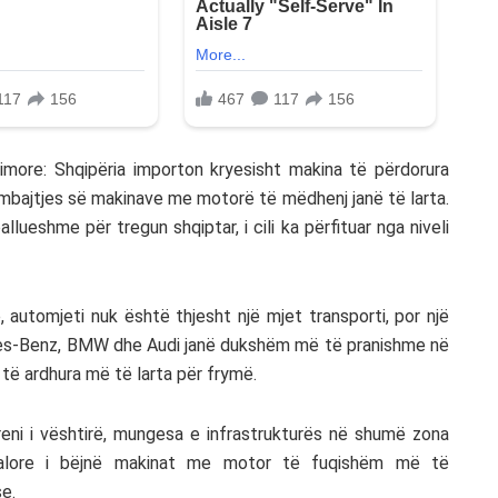
more: Shqipëria importon kryesisht makina të përdorura
e mbajtjes së makinave me motorë të mëdhenj janë të larta.
lueshme për tregun shqiptar, i cili ka përfituar nga niveli
, automjeti nuk është thjesht një mjet transporti, por një
edes-Benz, BMW dhe Audi janë dukshëm më të pranishme në
të ardhura më të larta për frymë.
reni i vështirë, mungesa e infrastrukturës në shumë zona
malore i bëjnë makinat me motor të fuqishëm më të
se.