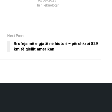
10/08/2025
In "Teknologji"
Next Post
Rrufeja më e gjatë në histori – përshkroi 829
km të qiellit amerikan