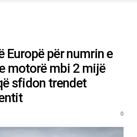
ë Europë për numrin e
e motorë mbi 2 mijë
ë sfidon trendet
entit
0