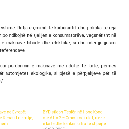
ë
yshime. Rritja e çmimit të karburantit dhe politika të reja
 po ndikojnë në sjelljen e konsumatorëve, veçanërisht në
 e makinave hibride dhe elektrike, si dhe ndërgjegjësimi
preferencave.
juar përdorimin e makinave me ndotje të lartë, përmes
r automjetet ekologjike, si pjesë e përpjekjeve për të
r/
ave në Evropë:
BYD sfidon Teslën në Hong Kong
Renault në rritje,
me Atto 2 – Çmim më i ulët, rreze
shëm
e lartë dhe karikim ultra të shpejtë