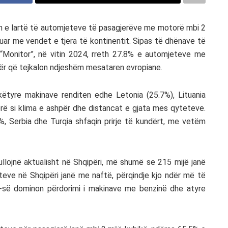
jen e lartë të automjeteve të pasagjerëve me motorë mbi 2
asuar me vendet e tjera të kontinentit. Sipas të dhënave të
“Monitor”, në vitin 2024, rreth 27.8% e automjeteve me
ifër që tejkalon ndjeshëm mesataren evropiane.
ëtyre makinave renditen edhe Letonia (25.7%), Lituania
orë si klima e ashpër dhe distancat e gjata mes qyteteve.
, Serbia dhe Turqia shfaqin prirje të kundërt, me vetëm
lojnë aktualisht në Shqipëri, më shumë se 215 mijë janë
eve në Shqipëri janë me naftë, përqindje kjo ndër më të
-së dominon përdorimi i makinave me benzinë dhe atyre