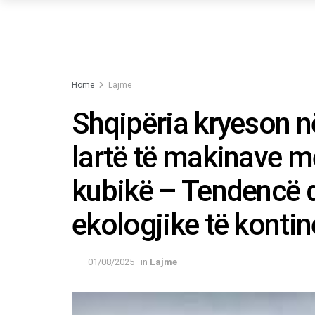
Home
Lajme
Shqipëria kryeson n
lartë të makinave m
kubikë – Tendencë q
ekologjike të kontin
01/08/2025
in
Lajme