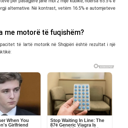
eve për pasagjerë janë mbi 2 mijë kubikë, ndërsa 65.5% e
rgji alternative. Në kontrast, vetëm 16.5% e automjeteve
na me motorë të fuqishëm?
citet të lartë motorik në Shqipëri është rezultat i një
ktikë: