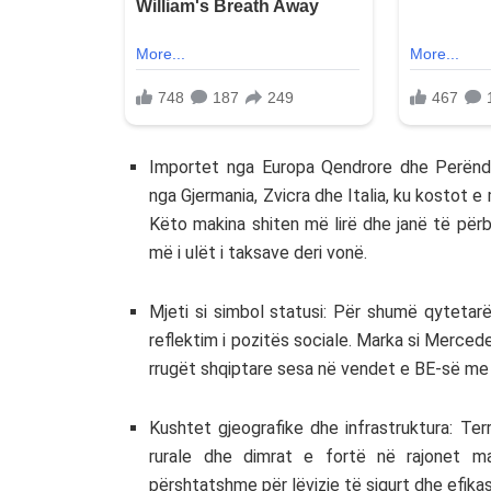
Importet nga Europa Qendrore dhe Perëndi
nga Gjermania, Zvicra dhe Italia, ku kostot 
Këto makina shiten më lirë dhe janë të përbal
më i ulët i taksave deri vonë.
Mjeti si simbol statusi: Për shumë qytetarë
reflektim i pozitës sociale. Marka si Merc
rrugët shqiptare sesa në vendet e BE-së me 
Kushtet gjeografike dhe infrastruktura: Ter
rurale dhe dimrat e fortë në rajonet 
përshtatshme për lëvizje të sigurt dhe efika