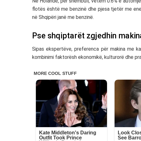
Në Holandë, për shembull, vetëm 0.6% e automjet
flotës është me benzinë dhe pjesa tjetër me ene
në Shqipëri janë me benzinë.
Pse shqiptarët zgjedhin maki
Sipas ekspertëve, preferenca për makina me kapa
kombinimi faktorësh ekonomikë, kulturorë dhe pra