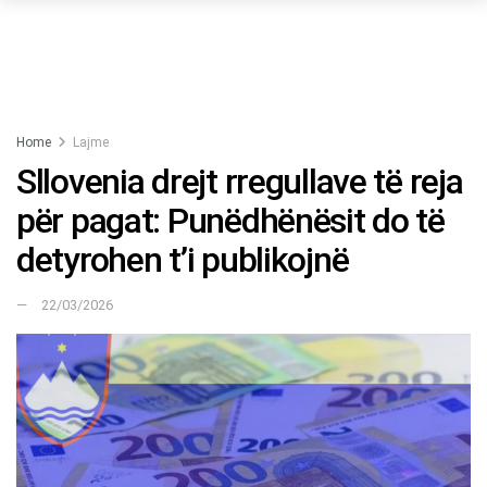
Home
Lajme
Sllovenia drejt rregullave të reja
për pagat: Punëdhënësit do të
detyrohen t’i publikojnë
22/03/2026