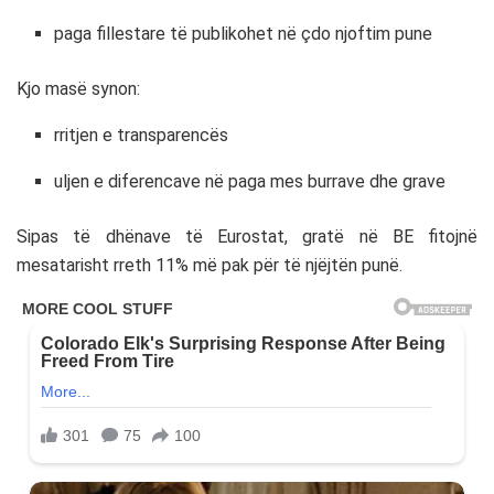
paga fillestare të publikohet në çdo njoftim pune
Kjo masë synon:
rritjen e transparencës
uljen e diferencave në paga mes burrave dhe grave
Sipas të dhënave të
Eurostat
, gratë në BE fitojnë
mesatarisht rreth 11% më pak për të njëjtën punë.