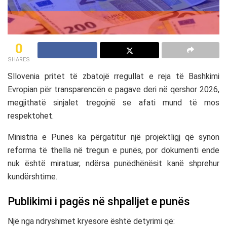
0
SHARES
Sllovenia
pritet të zbatojë rregullat e reja të
Bashkimi
Evropian
për transparencën e pagave deri në qershor 2026,
megjithatë sinjalet tregojnë se afati mund të mos
respektohet.
Ministria e Punës ka përgatitur një projektligj që synon
reforma të thella në tregun e punës, por dokumenti ende
nuk është miratuar, ndërsa punëdhënësit kanë shprehur
kundërshtime.
Publikimi i pagës në shpalljet e punës
Një nga ndryshimet kryesore është detyrimi që: