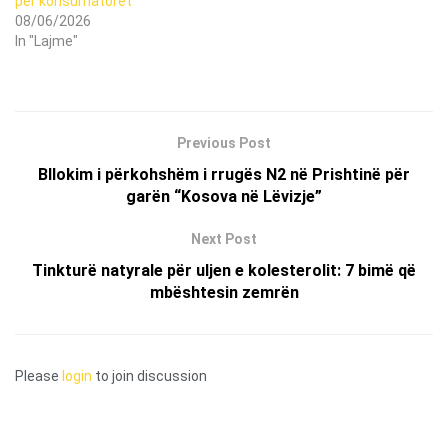
për konsumatorët
08/06/2026
In "Lajme"
Previous Post
Bllokim i përkohshëm i rrugës N2 në Prishtinë për
garën “Kosova në Lëvizje”
Next Post
Tinkturë natyrale për uljen e kolesterolit: 7 bimë që
mbështesin zemrën
Please
login
to join discussion