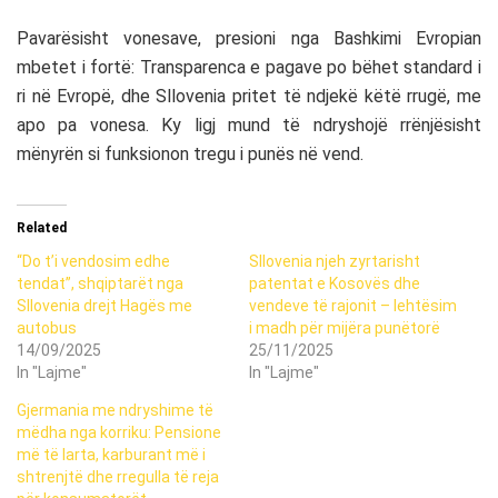
Pavarësisht vonesave, presioni nga
Bashkimi Evropian
mbetet i fortë: Transparenca e pagave po bëhet standard i
ri në Evropë, dhe Sllovenia pritet të ndjekë këtë rrugë, me
apo pa vonesa. Ky ligj mund të ndryshojë rrënjësisht
mënyrën si funksionon tregu i punës në vend.
Related
“Do t’i vendosim edhe
Sllovenia njeh zyrtarisht
tendat”, shqiptarët nga
patentat e Kosovës dhe
Sllovenia drejt Hagës me
vendeve të rajonit – lehtësim
autobus
i madh për mijëra punëtorë
14/09/2025
25/11/2025
In "Lajme"
In "Lajme"
Gjermania me ndryshime të
mëdha nga korriku: Pensione
më të larta, karburant më i
shtrenjtë dhe rregulla të reja