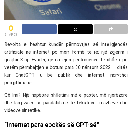
0
SHARES
Revolta e heshtur kundër përmbytjes së inteligjencës
artificiale në internet po merr formë të re: një zgjerim i
quajtur Slop Evader, që ua lejon përdoruesve të shfletojnë
vetëm përmbajtjen e botuar para 30 nëntorit 2022 – ditës
kur ChatGPT u bë publik dhe interneti ndryshoi
përgjithmonë.
Qëllimi? Një hapësirë shfletimi më e pastër, më njerëzore
dhe larg valës së pandalshme të teksteve, imazheve dhe
videove sintetike.
“Internet para epokës së GPT-së”