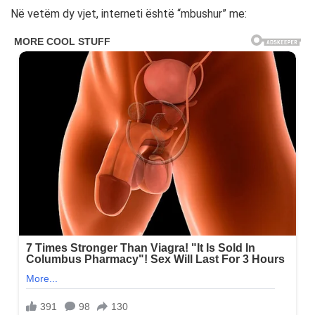
Në vetëm dy vjet, interneti është “mbushur” me: