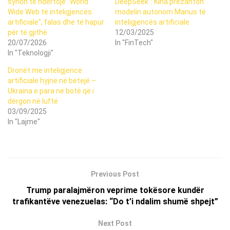
synon të ndërtojë “World
DeepSeek”: Kina prezanton
Wide Web të inteligjencës
modelin autonom Manus të
artificiale”, falas dhe të hapur
inteligjencës artificiale
për të gjithë
12/03/2025
20/07/2026
In "FinTech"
In "Teknologji"
Dronët me inteligjencë
artificiale hyjnë në betejë –
Ukraina e para në botë që i
dërgon në luftë
03/09/2025
In "Lajme"
Previous Post
Trump paralajmëron veprime tokësore kundër
trafikantëve venezuelas: “Do t’i ndalim shumë shpejt”
Next Post