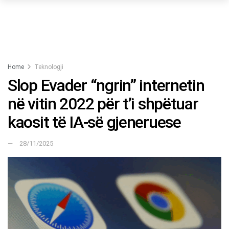
Home
Teknologji
Slop Evader “ngrin” internetin
në vitin 2022 për t’i shpëtuar
kaosit të IA-së gjeneruese
28/11/2025