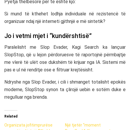
Pyetja thelbësore për të është kjo:
Si mund të kthehet lodhja individuale në rezistencë të
organizuar ndaj një interneti gjithnjë e më sintetik?
Jo i vetmi mjet i “kundërshtisë”
Paralelisht me Slop Evader, Kagi Search ka lançuar
SlopStop, që u lejon përdoruesve të raportojnë përmbajtje
me vlerë të ulët ose dukshëm të krijuar nga IA. Sistemi më
pas e ul në renditje ose e filtruar krejtësisht.
Ndryshe nga Slop Evader, i cili i shmanget totalisht epokës
moderne, SlopStop synon ta çlirojë uebin e sotëm duke e
rregulluar nga brenda.
Related
Organizata jofitimprurëse
Një tjetër “moment