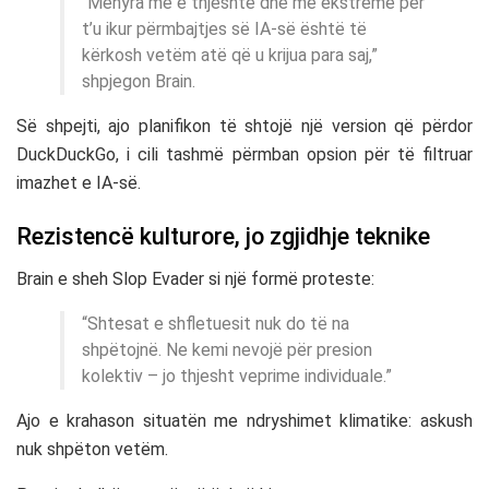
“Mënyra më e thjeshtë dhe më ekstreme për
t’u ikur përmbajtjes së IA-së është të
kërkosh vetëm atë që u krijua para saj,”
shpjegon Brain.
Së shpejti, ajo planifikon të shtojë një version që përdor
DuckDuckGo, i cili tashmë përmban opsion për të filtruar
imazhet e IA-së.
Rezistencë kulturore, jo zgjidhje teknike
Brain e sheh Slop Evader si një formë proteste:
“Shtesat e shfletuesit nuk do të na
shpëtojnë. Ne kemi nevojë për presion
kolektiv – jo thjesht veprime individuale.”
Ajo e krahason situatën me ndryshimet klimatike: askush
nuk shpëton vetëm.