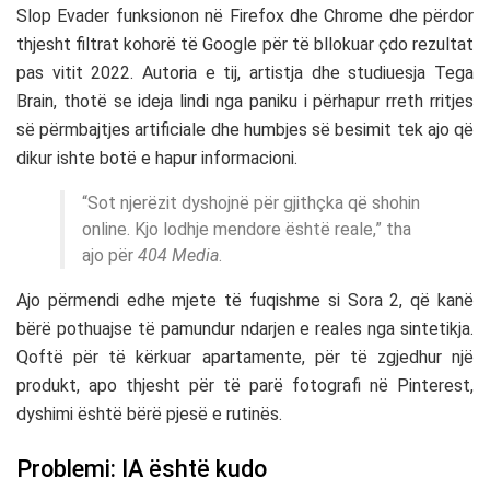
Slop Evader funksionon në Firefox dhe Chrome dhe përdor
thjesht filtrat kohorë të Google për të bllokuar çdo rezultat
pas vitit 2022. Autoria e tij, artistja dhe studiuesja Tega
Brain, thotë se ideja lindi nga paniku i përhapur rreth rritjes
së përmbajtjes artificiale dhe humbjes së besimit tek ajo që
dikur ishte botë e hapur informacioni.
“Sot njerëzit dyshojnë për gjithçka që shohin
online. Kjo lodhje mendore është reale,” tha
ajo për
404 Media
.
Ajo përmendi edhe mjete të fuqishme si Sora 2, që kanë
bërë pothuajse të pamundur ndarjen e reales nga sintetikja.
Qoftë për të kërkuar apartamente, për të zgjedhur një
produkt, apo thjesht për të parë fotografi në Pinterest,
dyshimi është bërë pjesë e rutinës.
Problemi: IA është kudo