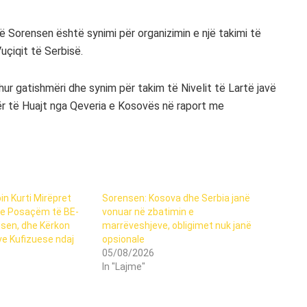
së Sorensen është synimi për organizimin e një takimi të
uçiqit të Serbisë.
ur gatishmëri dhe synim për takim të Nivelit të Lartë javë
ër të Huajt nga Qeveria e Kosovës në raport me
in Kurti Mirëpret
Sorensen: Kosova dhe Serbia janë
 e Posaçëm të BE-
vonuar në zbatimin e
nsen, dhe Kërkon
marrëveshjeve, obligimet nuk janë
e Kufizuese ndaj
opsionale
05/08/2026
In "Lajme"