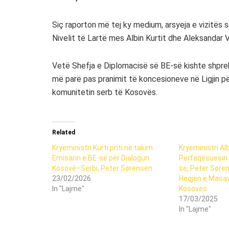
Siç raporton më tej ky medium, arsyeja e vizitës 
Nivelit të Lartë mes Albin Kurtit dhe Aleksandar V
Vetë Shefja e Diplomacisë së BE-së kishte shpreh
më parë pas pranimit të koncesioneve në Ligjin p
komunitetin serb të Kosovës.
Related
Kryeministri Kurti priti në takim
Kryeministri Alb
Emisarin e BE-së për Dialogun
Përfaqësuesin
Kosovë–Serbi, Peter Sørensen
së, Peter Søre
23/02/2026
Heqjen e Masav
In "Lajme"
Kosovës
17/03/2025
In "Lajme"