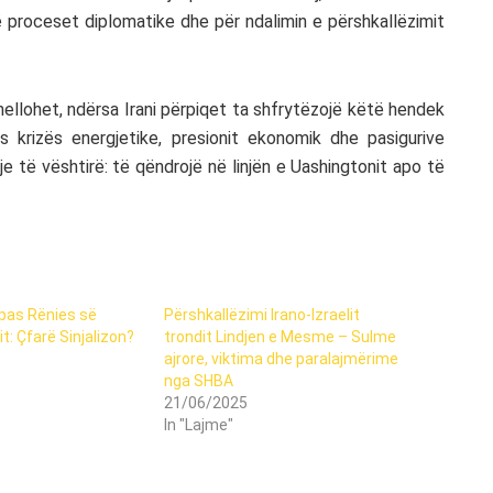
në proceset diplomatike dhe për ndalimin e përshkallëzimit
llohet, ndërsa Irani përpiqet ta shfrytëzojë këtë hendek
s krizës energjetike, presionit ekonomik dhe pasigurive
je të vështirë: të qëndrojë në linjën e Uashingtonit apo të
 pas Rënies së
Përshkallëzimi Irano-Izraelit
t: Çfarë Sinjalizon?
trondit Lindjen e Mesme – Sulme
ajrore, viktima dhe paralajmërime
nga SHBA
21/06/2025
In "Lajme"