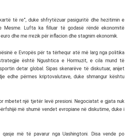
“kartë të re”, duke shfrytëzuar pasiguritë dhe hezitimin e
n e Mesme. Lufta ka filluar të godasë rëndë ekonomitë
 euro dhe me rrezik për inflacion dhe stagnim ekonomik.
bësinë e Evropës për ta tërhequr atë më larg nga politika
strategjie është Ngushtica e Hormuzit, e cila mund të
portin detar global. Sipas skenarëve të diskutuar, anijet
dje edhe përmes kriptovalutave, duke shmangur kështu
r mbetet një tjetër levë presioni. Negociatat e gjata nuk
ë përfshijë më shumë vendet evropiane në diskutime, duke i
ë qasje më të pavarur nga Uashingtoni. Disa vende po