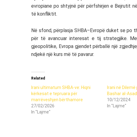
evropiane po shtyjnë për përfshirjen e Bejrutit 
të konfliktit.
Në sfond, përplasja SHBA–Evropë duket se po the
për të avancuar interesat e tij strategjike. Me
gjeopolitike, Evropa gjendet përballë një zgjedhje
ndjekë një kurs më të pavarur.
Related
Irani ultimatum SHBA-ve: Hiqni
Irani në Dilemë
kërkesat e tepruara për
Bashar al-Asadi
marrëveshjen bërthamore
10/12/2024
27/02/2026
In "Lajme"
In "Lajme"