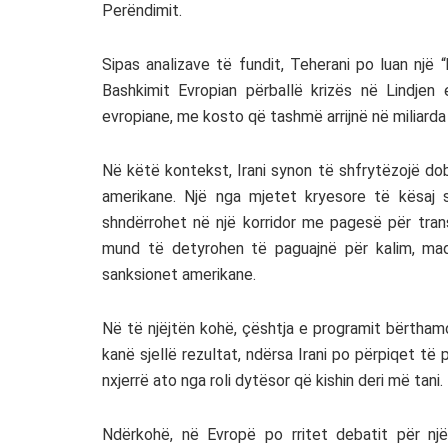
Perëndimit.
Sipas analizave të fundit, Teherani po luan një 
Bashkimit Evropian përballë krizës në Lindje
evropiane, me kosto që tashmë arrijnë në miliarda
Në këtë kontekst, Irani synon të shfrytëzojë do
amerikane. Një nga mjetet kryesore të kësaj 
shndërrohet në një korridor me pagesë për trans
mund të detyrohen të paguajnë për kalim, ma
sanksionet amerikane.
Në të njëjtën kohë, çështja e programit bërthamo
kanë sjellë rezultat, ndërsa Irani po përpiqet t
nxjerrë ato nga roli dytësor që kishin deri më tani.
Ndërkohë, në Evropë po rritet debatit për nj