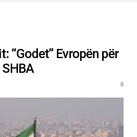
nit: “Godet” Evropën për
e SHBA
0