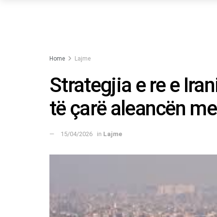
Home
Lajme
Strategjia e re e Ira
të çarë aleancën m
15/04/2026
in
Lajme