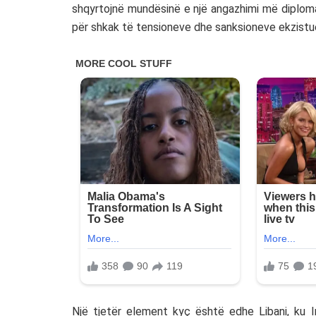
shqyrtojnë mundësinë e një angazhimi më diplom
për shkak të tensioneve dhe sanksioneve ekzistu
Një tjetër element kyç është edhe Libani, ku I