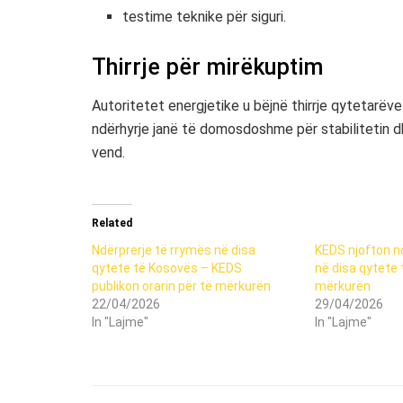
testime teknike për siguri.
Thirrje për mirëkuptim
Autoritetet energjetike u bëjnë thirrje qytetarë
ndërhyrje janë të domosdoshme për stabilitetin dhe
vend.
Related
Ndërprerje të rrymës në disa
KEDS njofton n
qytete të Kosovës – KEDS
në disa qytete
publikon orarin për të mërkurën
mërkurën
22/04/2026
29/04/2026
In "Lajme"
In "Lajme"