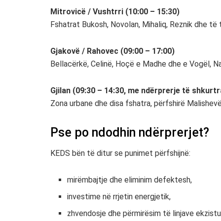
Mitrovicë / Vushtrri (10:00 – 15:30)
Fshatrat Bukosh, Novolan, Mihaliq, Reznik dhe të t
Gjakovë / Rahovec (09:00 – 17:00)
Bellacërkë, Celinë, Hoçë e Madhe dhe e Vogël, N
Gjilan (09:30 – 14:30, me ndërprerje të shkurtr
Zona urbane dhe disa fshatra, përfshirë Malishevën
Pse po ndodhin ndërprerjet?
KEDS bën të ditur se punimet përfshijnë:
mirëmbajtje dhe eliminim defektesh,
investime në rrjetin energjetik,
zhvendosje dhe përmirësim të linjave ekzist