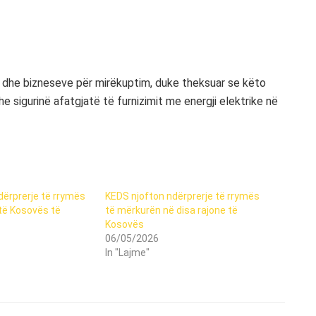
ve dhe bizneseve për mirëkuptim, duke theksuar se këto
 sigurinë afatgjatë të furnizimit me energji elektrike në
dërprerje të rrymës
KEDS njofton ndërprerje të rrymës
 të Kosovës të
të mërkurën në disa rajone të
Kosovës
06/05/2026
In "Lajme"