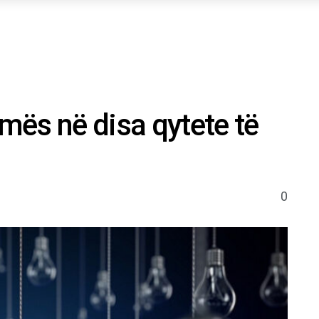
ymës në disa qytete të
0