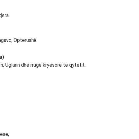
jera.
agavc, Opterushë.
a)
, Uglarin dhe rrugë kryesore të qytetit.
uese,