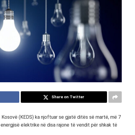
Share on Twitter
ë Kosovë (KEDS) ka njoftuar se gjatë ditës së martë, më 7
ë energjisë elektrike në disa rajone të vendit për shkak të