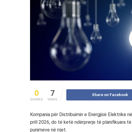
0
7
Share on Facebook
SHARES
VIEWS
Kompania për Distribuimin e Energjisë Elektrike n
prill 2026, do të ketë ndërprerje të planifikuara t
punimeve në rrjet.