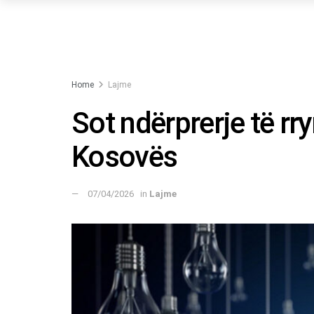
Home
Lajme
Sot ndërprerje të rr
Kosovës
07/04/2026
in
Lajme