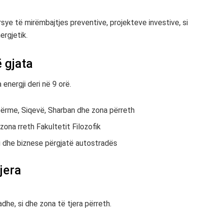
arsye të mirëmbajtjes preventive, projekteve investive, si
ergjetik.
 gjata
energji deri në 9 orë.
Epërme, Siqevë, Sharban dhe zona përreth
zona rreth Fakultetit Filozofik
si dhe biznese përgjatë autostradës
jera
dhe, si dhe zona të tjera përreth.