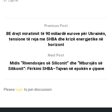
In "Lajme"
Previous Post
BE drejt miratimit të 90 miliardë eurove për Ukrainën,
tensione të reja me SHBA dhe krizë energjetike në
horizont
Next Post
Midis “Rivendosjes së Siliconit” dhe “Mburojës së
Silikonit”: Fërkimi SHBA–Tajvan në epokën e çipave
Please
login
to join discussion