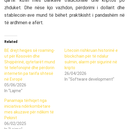
qartë: kufiri mes bankave tradicionale dhe kriptos po
zhduket. Dhe nëse kjo vazhdon, përdorimi i dollarit dhe
stablecoin-ave mund të bëhet praktikisht i pandashëm në
të ardhmen e afërt.
Related
BE drejt heqjes së roaming-
Litecoin rishkruan historinë e
ut për Kosovën dhe
blockchain për të ndalur
Shqipërinë, qytetarët mund
sulmin, alarm për sigurinë në
të telefonojnë dhe përdorin
kripto
internetin pa tarifa shtesë
26/04/2026
në Evropë
In "Software development"
05/06/2026
In "Lajme"
Panamaja tërhiqet nga
iniciativa ndërkombëtare
mes akuzave për ndikim të
Pekinit
06/02/2025