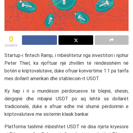
0
SHARES
Startup-i fintech
Ramp
, i mbështetur nga investitori i njohur
Peter Thiel
, ka njoftuar një zhvillim të rëndësishëm në
botën e kriptovalutave, duke ofruar konvertime 1:1 pa tarifa
mes dollarit amerikan dhe stablecoin-it
USDT
.
Ky hap i ri u mundëson përdoruesve të blejnë, shesin,
dërgojnë dhe mbajnë USDT po aq lehtë sa dollarët
tradicionalë, duke e afruar edhe më shumë përdorimin e
kriptovalutave me sistemin klasik bankar.
Platforma tashmë mbështet USDT në disa rrjete kryesore