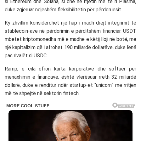
si
Ethereum
dhe
Solana
, si dhe në rrjetin më të ri Plasma,
duke zgjeruar ndjeshëm fleksibilitetin për përdoruesit.
Ky zhvillim konsiderohet një hap i madh drejt integrimit të
stablecoin-ave në përdorimin e përditshëm financiar. USDT
mbetet kriptomonedha më e madhe e këtij lloji në botë, me
një kapitalizim që i afrohet 190 miliardë dollarëve, duke lënë
pas rivalët si
USDC
.
Ramp, e cila ofron karta korporative dhe softuer për
menaxhimin e financave, është vlerësuar rreth 32 miliardë
dollarë, duke e renditur ndër startup-et “unicorn” me rritjen
më të shpejtë në sektorin fintech.