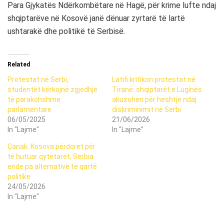
Para Gjykatës Ndërkombëtare në Hagë, për krime lufte ndaj
shqiptarëve në Kosovë janë dënuar zyrtarë të lartë
ushtarakë dhe politikë të Serbisë.
Related
Protestat në Serbi,
Latifi kritikon protestat në
studentët kërkojnë zgjedhje
Tiranë: shqiptarët e Luginës
të parakohshme
akuzohen për heshtje ndaj
parlamentare
diskriminimit në Serbi
06/05/2025
21/06/2026
In "Lajme"
In "Lajme"
Çanak: Kosova përdoret për
të hutuar qytetarët, Serbia
ende pa alternativë të qartë
politike
24/05/2026
In "Lajme"