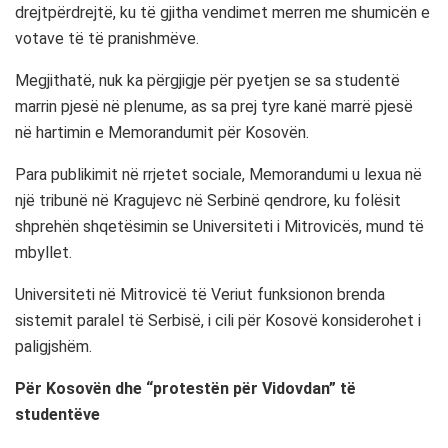
drejtpërdrejtë, ku të gjitha vendimet merren me shumicën e
votave të të pranishmëve.
Megjithatë, nuk ka përgjigje për pyetjen se sa studentë
marrin pjesë në plenume, as sa prej tyre kanë marrë pjesë
në hartimin e Memorandumit për Kosovën.
Para publikimit në rrjetet sociale, Memorandumi u lexua në
një tribunë në Kragujevc në Serbinë qendrore, ku folësit
shprehën shqetësimin se Universiteti i Mitrovicës, mund të
mbyllet.
Universiteti në Mitrovicë të Veriut funksionon brenda
sistemit paralel të Serbisë, i cili për Kosovë konsiderohet i
paligjshëm.
Për Kosovën dhe “protestën për Vidovdan” të
studentëve