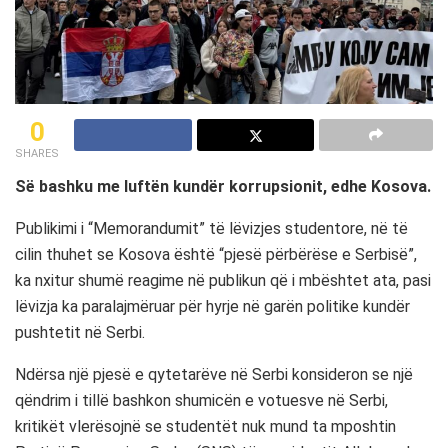
0
SHARES
Së bashku me luftën kundër korrupsionit, edhe Kosova.
Publikimi i “Memorandumit” të lëvizjes studentore, në të
cilin thuhet se Kosova është “pjesë përbërëse e Serbisë”,
ka nxitur shumë reagime në publikun që i mbështet ata, pasi
lëvizja ka paralajmëruar për hyrje në garën politike kundër
pushtetit në Serbi.
Ndërsa një pjesë e qytetarëve në Serbi konsideron se një
qëndrim i tillë bashkon shumicën e votuesve në Serbi,
kritikët vlerësojnë se studentët nuk mund ta mposhtin