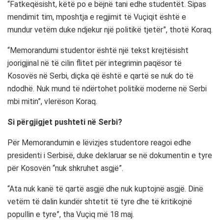
“Fatkeqësisht, këtë po e bëjnë tani edhe studentët. Sipas
mendimit tim, mposhtja e regjimit të Vuçiqit është e
mundur vetëm duke ndjekur një politikë tjetër”, thotë Koraq.
“Memorandumi studentor është një tekst krejtësisht
joorigjinal në të cilin flitet për integrimin paqësor të
Kosovës në Serbi, diçka që është e qartë se nuk do të
ndodhë. Nuk mund të ndërtohet politikë moderne në Serbi
mbi mitin”, vlerëson Koraq.
Si përgjigjet pushteti në Serbi?
Për Memorandumin e lëvizjes studentore reagoi edhe
presidenti i Serbisë, duke deklaruar se në dokumentin e tyre
për Kosovën “nuk shkruhet asgjë”.
“Ata nuk kanë të qartë asgjë dhe nuk kuptojnë asgjë. Dinë
vetëm të dalin kundër shtetit të tyre dhe të kritikojnë
popullin e tyre”, tha Vuçiq më 18 maj.