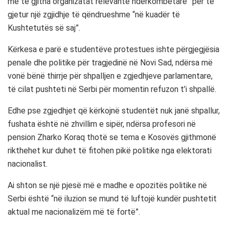
me të gjitha organizatat relevante ndërkombëtare” për të
gjetur një zgjidhje të qëndrueshme “në kuadër të
Kushtetutës së saj”.
Kërkesa e parë e studentëve protestues ishte përgjegjësia
penale dhe politike për tragjedinë në Novi Sad, ndërsa më
vonë bënë thirrje për shpalljen e zgjedhjeve parlamentare,
të cilat pushteti në Serbi për momentin refuzon t’i shpallë.
Edhe pse zgjedhjet që kërkojnë studentët nuk janë shpallur,
fushata është në zhvillim e sipër, ndërsa profesori në
pension Zharko Koraq thotë se tema e Kosovës gjithmonë
rikthehet kur duhet të fitohen pikë politike nga elektorati
nacionalist.
Ai shton se një pjesë më e madhe e opozitës politike në
Serbi është “në iluzion se mund të luftojë kundër pushtetit
aktual me nacionalizëm më të fortë”.