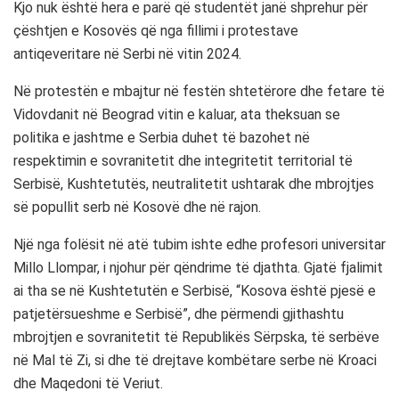
Kjo nuk është hera e parë që studentët janë shprehur për
çështjen e Kosovës që nga fillimi i protestave
antiqeveritare në Serbi në vitin 2024.
Në protestën e mbajtur në festën shtetërore dhe fetare të
Vidovdanit në Beograd vitin e kaluar, ata theksuan se
politika e jashtme e Serbia duhet të bazohet në
respektimin e sovranitetit dhe integritetit territorial të
Serbisë, Kushtetutës, neutralitetit ushtarak dhe mbrojtjes
së popullit serb në Kosovë dhe në rajon.
Një nga folësit në atë tubim ishte edhe profesori universitar
Millo Llompar, i njohur për qëndrime të djathta. Gjatë fjalimit
ai tha se në Kushtetutën e Serbisë, “Kosova është pjesë e
patjetërsueshme e Serbisë”, dhe përmendi gjithashtu
mbrojtjen e sovranitetit të Republikës Sërpska, të serbëve
në Mal të Zi, si dhe të drejtave kombëtare serbe në Kroaci
dhe Maqedoni të Veriut.