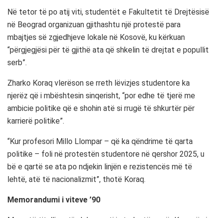
Në tetor të po atij viti, studentët e Fakultetit të Drejtësisë
në Beograd organizuan gjithashtu një protestë para
mbajtjes së zgjedhjeve lokale në Kosovë, ku kërkuan
“përgjegjësi për të gjithë ata që shkelin të drejtat e popullit
serb”.
Zharko Koraq vlerëson se rreth lëvizjes studentore ka
njerëz që i mbështesin sinqerisht, “por edhe të tjerë me
ambicie politike që e shohin atë si rrugë të shkurtër për
karrierë politike”.
“Kur profesori Millo Llompar – që ka qëndrime të qarta
politike – foli në protestën studentore në qershor 2025, u
bë e qartë se ata po ndjekin linjën e rezistencës më të
lehtë, atë të nacionalizmit”, thotë Koraq.
Memorandumi i viteve ’90