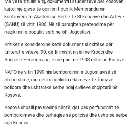
Me vetë titullin e tij, dokumenti i studentëve për Kosovën i
kujtoi një pjese të opinionit publik Memorandumin
kontrovers të Akademisë Serbe të Shkencave dhe Arteve
(SANU) të vitit 1986. Në të paraqiten pretendime për
rrezikimin e popullit serb në ish-Jugosllavi.
Kritikët e konsiderojnë këtë dokument si nxitëse për
luftërat e viteve ’90, që fillimisht nisën në Kroaci dhe
Bosnjë e Hercegovinë, e më pas më 1998 edhe në Kosovë.
NATO në vitin 1999 nisi bombardimin e Jugosllavisë së
atëhershme, me qëllim ndalimin e krimeve të forcave
policore dhe ushtarake serbe ndaj civilëve shqiptarë në
Kosovë.
Kosova shpalli pavarësinë nëntë vjet pas përfundimit të
bombardimeve dhe tërheqjes së policisë dhe ushtrisë serbe
nga Kosova.