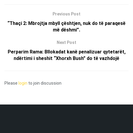
Previous Post
“Thaçi 2: Mbrojtja mbyll çështjen, nuk do të paraqesë
më dëshmi”.
Next Post
Perparim Rama: Bllokadat kanë penalizuar qytetarët,
ndërtimi i sheshit “Xhorxh Bush” do të vazhdojë
Please
login
to join discussion