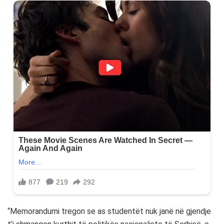
“Memorandumi tregon se as studentët nuk janë në gjendje