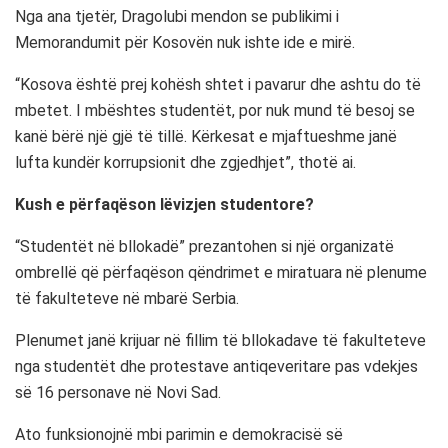
Nga ana tjetër, Dragolubi mendon se publikimi i
Memorandumit për Kosovën nuk ishte ide e mirë.
“Kosova është prej kohësh shtet i pavarur dhe ashtu do të
mbetet. I mbështes studentët, por nuk mund të besoj se
kanë bërë një gjë të tillë. Kërkesat e mjaftueshme janë
lufta kundër korrupsionit dhe zgjedhjet”, thotë ai.
Kush e përfaqëson lëvizjen studentore?
“Studentët në bllokadë” prezantohen si një organizatë
ombrellë që përfaqëson qëndrimet e miratuara në plenume
të fakulteteve në mbarë Serbia.
Plenumet janë krijuar në fillim të bllokadave të fakulteteve
nga studentët dhe protestave antiqeveritare pas vdekjes
së 16 personave në Novi Sad.
Ato funksionojnë mbi parimin e demokracisë së