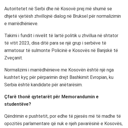
Autoritetet në Serbi dhe në Kosovë prej më shumë se
dhjetë vjetësh zhvillojnë dialog në Bruksel për normalizimin
e marrëdhënieve.
Takimi i fundit i nivelit të lartë politik u zhvillua në shtator
të vitit 2023, disa ditë para se një grup i serbëve të
armatosur të sulmonte Policinë e Kosovës në Banjskë të
Zveçanit.
Normalizimi i marrëdhënieve me Kosovën është një nga
kushtet kyç për përparimin drejt Bashkimit Evropian, ku
Serbia është kandidate për anëtarësim.
Çfarë thonë qytetarët për Memorandumin e
studentëve?
Qëndrimin e pushtetit, por edhe të pjesës më të madhe të
opozitës parlamentare që nuk e njeh pavarësinë e Kosovës,