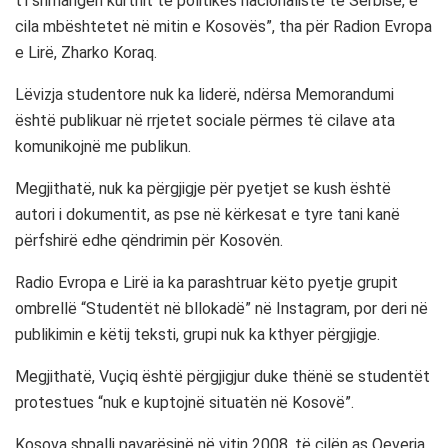
t’i shmangen kurthit të politikës nacionaliste të Serbisë, e
cila mbështetet në mitin e Kosovës”, tha për Radion Evropa
e Lirë, Zharko Koraq.
Lëvizja studentore nuk ka liderë, ndërsa Memorandumi
është publikuar në rrjetet sociale përmes të cilave ata
komunikojnë me publikun.
Megjithatë, nuk ka përgjigje për pyetjet se kush është
autori i dokumentit, as pse në kërkesat e tyre tani kanë
përfshirë edhe qëndrimin për Kosovën.
Radio Evropa e Lirë ia ka parashtruar këto pyetje grupit
ombrellë “Studentët në bllokadë” në Instagram, por deri në
publikimin e këtij teksti, grupi nuk ka kthyer përgjigje.
Megjithatë, Vuçiq është përgjigjur duke thënë se studentët
protestues “nuk e kuptojnë situatën në Kosovë”.
Kosova shpalli pavarësinë në vitin 2008, të cilën as Qeveria,