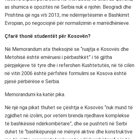
as shumica e opozitës në Serbia nuk e njohin. Beogradi dhe
Prishtina që nga viti 2013, me ndërmjetësimin e Bashkimit
Evropian, po negociojnë për normalizimin e marrëdhënieve.
Çfarë thonë studentët për Kosovën?
Në Memorandum ata theksojnë se “ruajtja e Kosovës dhe
Metohisë është emëruesi i përbashkët” i të gjitha
përpjekjeve të tyre dhe i referohen Kushtetutës, në të cilën
në vitin 2006 është përfshirë formulimi se Kosova është
pjesë përbërëse e Serbia.
Memorandumi ka katër pika.
Në një nga pikat thuhet se çështja e Kosovës “nuk mund të
zgjidhet në izolim, por vetëm brenda rrjedhave komplekse
të bashkësisë ndërkombëtare”, dhe se pushteti në Serbi
duhet të “bashkëpunojë në mënyrë aktive dhe konstruktive