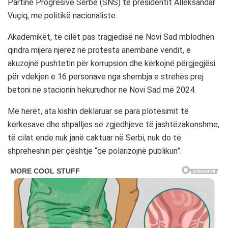
Partinë Progresive Serbe (SNS) të presidentit Alleksandar
Vuçiq, me politikë nacionaliste.
Akademikët, të cilët pas tragjedisë në Novi Sad mblodhën
qindra mijëra njerëz në protesta anembanë vendit, e
akuzojnë pushtetin për korrupsion dhe kërkojnë përgjegjësi
për vdekjen e 16 personave nga shembja e strehës prej
betoni në stacionin hekurudhor në Novi Sad më 2024.
Më herët, ata kishin deklaruar se para plotësimit të
kërkesave dhe shpalljes së zgjedhjeve të jashtëzakonshme,
të cilat ende nuk janë caktuar në Serbi, nuk do të
shpreheshin për çështje “që polarizojnë publikun”.