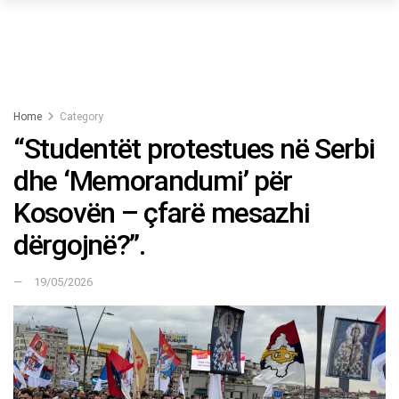
Home
Category
“Studentët protestues në Serbi
dhe ‘Memorandumi’ për
Kosovën – çfarë mesazhi
dërgojnë?”.
19/05/2026