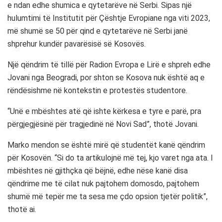
e ndan edhe shumica e qytetarëve në Serbi. Sipas një
hulumtimi të Institutit për Çështje Evropiane nga viti 2023,
më shumë se 50 për qind e qytetarëve në Serbi janë
shprehur kundër pavarësisë së Kosovës.
Një qëndrim të tillë për Radion Evropa e Lirë e shpreh edhe
Jovani nga Beogradi, por shton se Kosova nuk është aq e
rëndësishme në kontekstin e protestës studentore.
“Unë e mbështes atë që ishte kërkesa e tyre e parë, pra
përgjegjësinë për tragjedinë në Novi Sad”, thotë Jovani.
Marko mendon se është mirë që studentët kanë qëndrim
për Kosovën. “Si do ta artikulojnë më tej, kjo varet nga ata. I
mbështes në gjithçka që bëjnë, edhe nëse kanë disa
qëndrime me të cilat nuk pajtohem domosdo, pajtohem
shumë më tepër me ta sesa me çdo opsion tjetër politik”,
thotë ai.