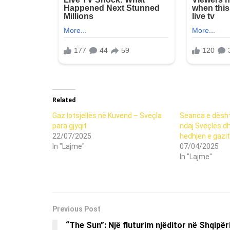
Related
Gaz lotsjellës në Kuvend – Sveçla
Seanca e dësht
para gjyqit
ndaj Sveçlës d
22/07/2025
hedhjen e gazit 
In "Lajme"
07/04/2025
In "Lajme"
Previous Post
“The Sun”: Një fluturim njëditor në Shqipër