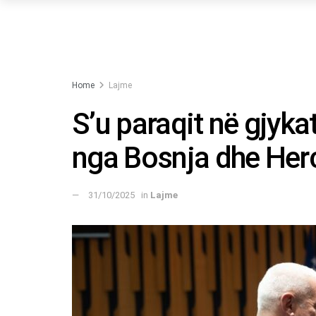
Home
Lajme
S’u paraqit në gjyka
nga Bosnja dhe Her
31/10/2025
in
Lajme