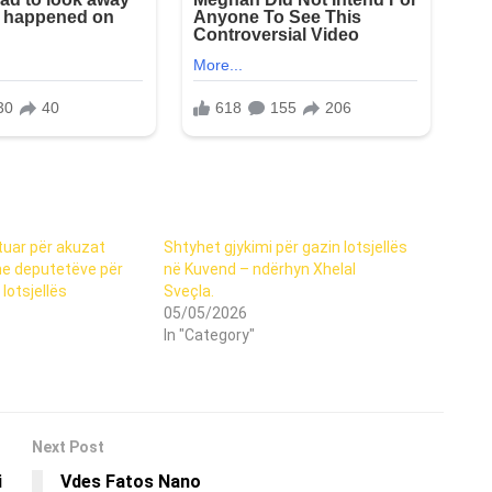
uar për akuzat
Shtyhet gjykimi për gazin lotsjellës
he deputetëve për
në Kuvend – ndërhyn Xhelal
lotsjellës
Sveçla.
05/05/2026
In "Category"
Next Post
i
Vdes Fatos Nano