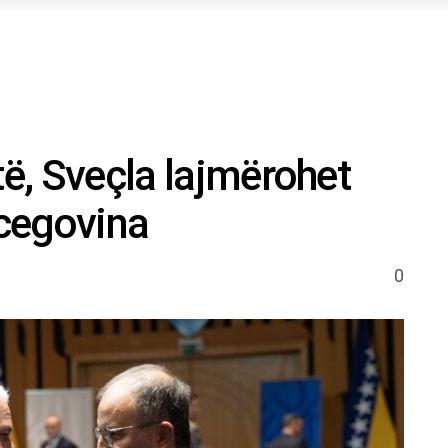
të, Sveçla lajmërohet
cegovina
0