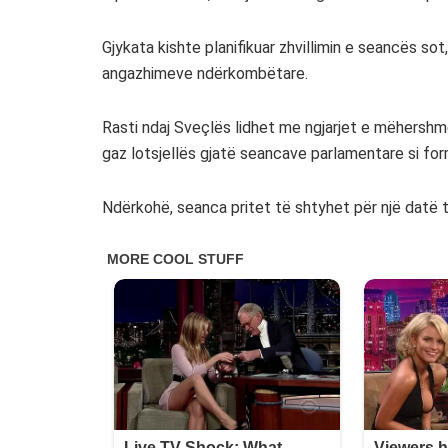
Gjykata kishte planifikuar zhvillimin e seancës so
angazhimeve ndërkombëtare.
Rasti ndaj Sveçlës lidhet me ngjarjet e mëhershm
gaz lotsjellës gjatë seancave parlamentare si for
Ndërkohë, seanca pritet të shtyhet për një datë t