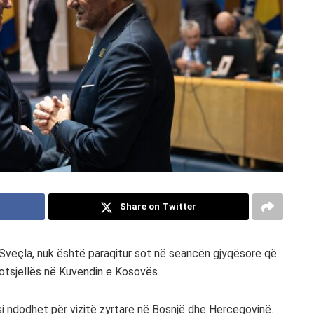
Share on Twitter
 Sveçla, nuk është paraqitur sot në seancën gjyqësore që
 lotsjellës në Kuvendin e Kosovës.
i ndodhet për vizitë zyrtare në Bosnjë dhe Hercegovinë.