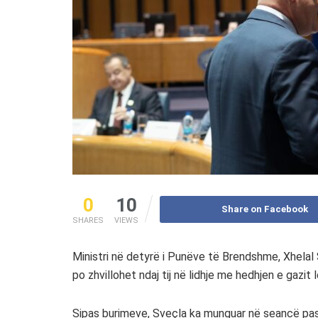
0
10
Share on Facebook
SHARES
VIEWS
Ministri në detyrë i Punëve të Brendshme, Xhelal
po zhvillohet ndaj tij në lidhje me hedhjen e gazit
Sipas burimeve, Sveçla ka munguar në seancë pas