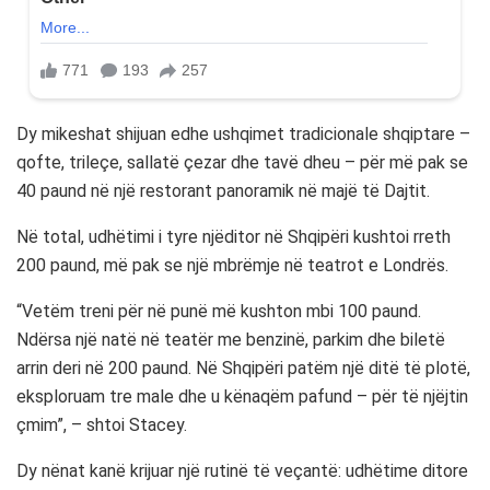
Dy mikeshat shijuan edhe ushqimet tradicionale shqiptare –
qofte, trileçe, sallatë çezar dhe tavë dheu – për më pak se
40 paund në një restorant panoramik në majë të Dajtit.
Në total, udhëtimi i tyre njëditor në Shqipëri kushtoi rreth
200 paund, më pak se një mbrëmje në teatrot e Londrës.
“Vetëm treni për në punë më kushton mbi 100 paund.
Ndërsa një natë në teatër me benzinë, parkim dhe biletë
arrin deri në 200 paund. Në Shqipëri patëm një ditë të plotë,
eksploruam tre male dhe u kënaqëm pafund – për të njëjtin
çmim”, – shtoi Stacey.
Dy nënat kanë krijuar një rutinë të veçantë: udhëtime ditore