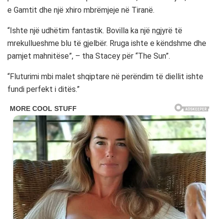
e Gamtit dhe një xhiro mbrëmjeje në Tiranë.
“Ishte një udhëtim fantastik. Bovilla ka një ngjyrë të
mrekullueshme blu të gjelbër. Rruga ishte e këndshme dhe
pamjet mahnitëse”, – tha Stacey për “The Sun”.
“Fluturimi mbi malet shqiptare në perëndim të diellit ishte
fundi perfekt i ditës.”