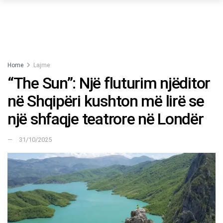
Home
Lajme
“The Sun”: Një fluturim njëditor
në Shqipëri kushton më lirë se
një shfaqje teatrore në Londër
31/10/2025