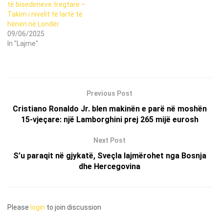
të bisedimeve tregtare –
Takim i nivelit të lartë të
hënën në Londër
09/06/2025
In "Lajme"
Previous Post
Cristiano Ronaldo Jr. blen makinën e parë në moshën
15-vjeçare: një Lamborghini prej 265 mijë eurosh
Next Post
S’u paraqit në gjykatë, Sveçla lajmërohet nga Bosnja
dhe Hercegovina
Please
login
to join discussion