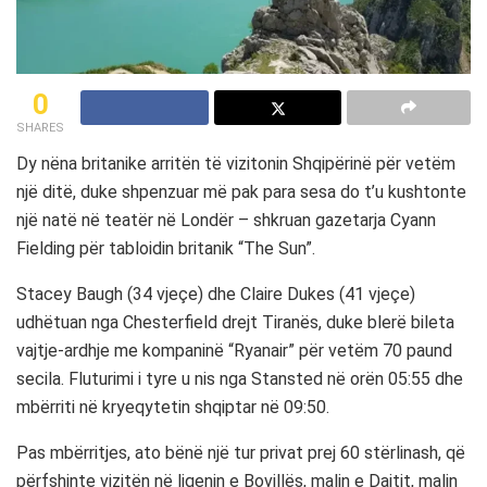
0
SHARES
Dy nëna britanike arritën të vizitonin Shqipërinë për vetëm
një ditë, duke shpenzuar më pak para sesa do t’u kushtonte
një natë në teatër në Londër – shkruan gazetarja Cyann
Fielding për tabloidin britanik “The Sun”.
Stacey Baugh (34 vjeçe) dhe Claire Dukes (41 vjeçe)
udhëtuan nga Chesterfield drejt Tiranës, duke blerë bileta
vajtje-ardhje me kompaninë “Ryanair” për vetëm 70 paund
secila. Fluturimi i tyre u nis nga Stansted në orën 05:55 dhe
mbërriti në kryeqytetin shqiptar në 09:50.
Pas mbërritjes, ato bënë një tur privat prej 60 stërlinash, që
përfshinte vizitën në liqenin e Bovillës, malin e Dajtit, malin