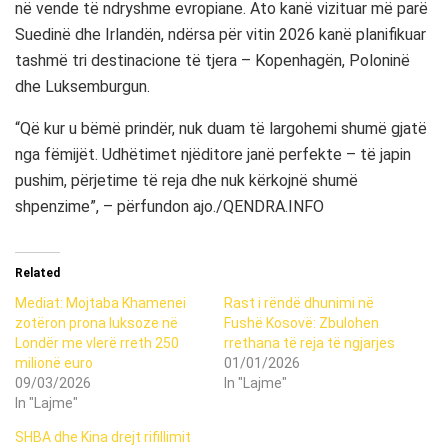
në vende të ndryshme evropiane. Ato kanë vizituar më parë
Suedinë dhe Irlandën, ndërsa për vitin 2026 kanë planifikuar
tashmë tri destinacione të tjera – Kopenhagën, Poloninë
dhe Luksemburgun.
“Që kur u bëmë prindër, nuk duam të largohemi shumë gjatë
nga fëmijët. Udhëtimet njëditore janë perfekte – të japin
pushim, përjetime të reja dhe nuk kërkojnë shumë
shpenzime”, – përfundon ajo./QENDRA.INFO
Related
Mediat: Mojtaba Khamenei
Rast i rëndë dhunimi në
zotëron prona luksoze në
Fushë Kosovë: Zbulohen
Londër me vlerë rreth 250
rrethana të reja të ngjarjes
milionë euro
01/01/2026
09/03/2026
In "Lajme"
In "Lajme"
SHBA dhe Kina drejt rifillimit