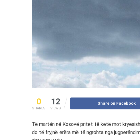
0
12
Share on Facebook
SHARES
VIEWS
Të martën në Kosovë pritet të ketë mot kryesish
do të fryjnë erëra më të ngrohta nga jugperëndimi,