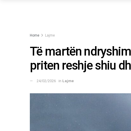
Home
Lajme
Të martën ndryshim 
priten reshje shiu 
24/02/2026
in
Lajme