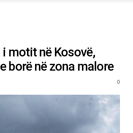
i motit në Kosovë,
dhe borë në zona malore
0