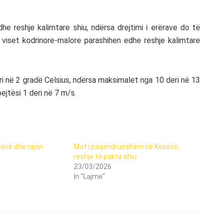
he reshje kalimtare shiu, ndërsa drejtimi i erërave do të
ë viset kodrinore-malore parashihen edhe reshje kalimtare
ri në 2 gradë Celsius, ndërsa maksimalet nga 10 deri në 13
pejtësi 1 deri në 7 m/s.
sovë dhe rajon
Mot i paqëndrueshëm në Kosovë,
reshje të pakta shiu
23/03/2026
In "Lajme"