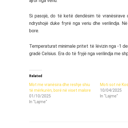
ajror nga veriu.
Si pasojë, do të ketë dendësim të vranësirave d
ndryshojë duke fryrë nga veriu dhe verilindja. N
bore.
Temperaturat minimale pritet të lëvizin nga -1 de
gradë Celsius. Era do të fryjë nga verilindja me sh
Related
Mot me vranësira dhe reshje shiu
Moti sot në Ko
të mërkurën, borë në viset malore
10/04/2025
01/10/2025
In "Lajme"
In "Lajme"