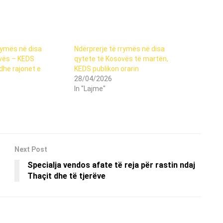
rymës në disa
Ndërprerje të rrymës në disa
vës – KEDS
qytete të Kosovës të martën,
 dhe rajonet e
KEDS publikon orarin
28/04/2026
In "Lajme"
Next Post
Specialja vendos afate të reja për rastin ndaj
Thaçit dhe të tjerëve