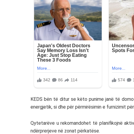
KEDS bën të ditur se këto punime janë të domosd
energjetik, si dhe për përmirësimin e furnizimit p
Qytetarëve u rekomandohet të planifikojnë aktiv
ndërprerjeve në zonat përkatëse.