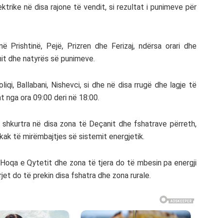
ektrike në disa rajone të vendit, si rezultat i punimeve për
në Prishtinë, Pejë, Prizren dhe Ferizaj, ndërsa orari dhe
nit dhe natyrës së punimeve.
iqi, Ballabani, Nishevci, si dhe në disa rrugë dhe lagje të
ht nga ora 09:00 deri në 18:00.
ë shkurtra në disa zona të Deçanit dhe fshatrave përreth,
kak të mirëmbajtjes së sistemit energjetik.
a, Hoqa e Qytetit dhe zona të tjera do të mbesin pa energji
rjet do të prekin disa fshatra dhe zona rurale.