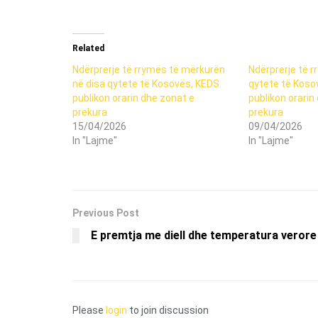
Related
Ndërprerje të rrymës të mërkurën
Ndërprerje të r
në disa qytete të Kosovës, KEDS
qytete të Koso
publikon orarin dhe zonat e
publikon orarin
prekura
prekura
15/04/2026
09/04/2026
In "Lajme"
In "Lajme"
Previous Post
E premtja me diell dhe temperatura verore
Please
login
to join discussion