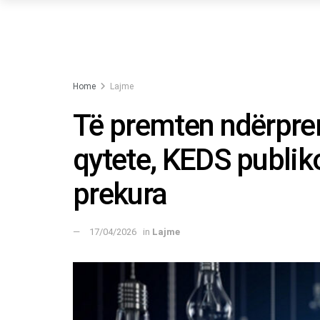
Home
Lajme
Të premten ndërprer
qytete, KEDS publik
prekura
17/04/2026
in
Lajme