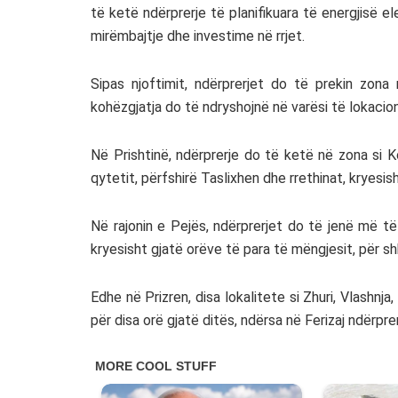
të ketë ndërprerje të planifikuara të energjisë el
mirëmbajtje dhe investime në rrjet.
Sipas njoftimit, ndërprerjet do të prekin zona 
kohëzgjatja do të ndryshojnë në varësi të lokacio
Në Prishtinë, ndërprerje do të ketë në zona si Kol
qytetit, përfshirë Taslixhen dhe rrethinat, kryesis
Në rajonin e Pejës, ndërprerjet do të jenë më t
kryesisht gjatë orëve të para të mëngjesit, për sh
Edhe në Prizren, disa lokalitete si Zhuri, Vlashnj
për disa orë gjatë ditës, ndërsa në Ferizaj ndërpre