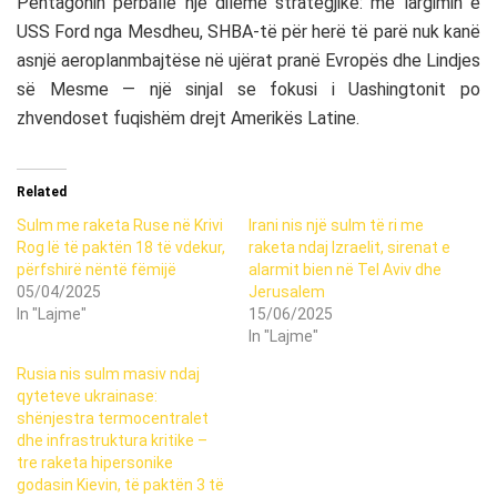
Pentagonin përballë një dileme strategjike: me largimin e
USS Ford nga Mesdheu, SHBA-të për herë të parë nuk kanë
asnjë aeroplanmbajtëse në ujërat pranë Evropës dhe Lindjes
së Mesme — një sinjal se fokusi i Uashingtonit po
zhvendoset fuqishëm drejt Amerikës Latine.
Related
Sulm me raketa Ruse në Krivi
Irani nis një sulm të ri me
Rog lë të paktën 18 të vdekur,
raketa ndaj Izraelit, sirenat e
përfshirë nëntë fëmijë
alarmit bien në Tel Aviv dhe
05/04/2025
Jerusalem
In "Lajme"
15/06/2025
In "Lajme"
Rusia nis sulm masiv ndaj
qyteteve ukrainase:
shënjestra termocentralet
dhe infrastruktura kritike –
tre raketa hipersonike
godasin Kievin, të paktën 3 të