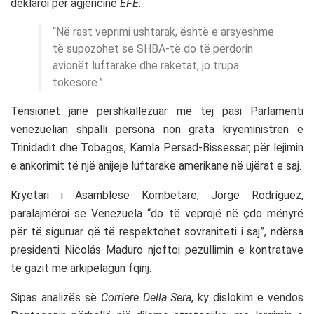
deklaroi për agjencinë
EFE
:
“Në rast veprimi ushtarak, është e arsyeshme
të supozohet se SHBA-të do të përdorin
avionët luftarakë dhe raketat, jo trupa
tokësore.”
Tensionet janë përshkallëzuar më tej pasi Parlamenti
venezuelian shpalli persona non grata kryeministren e
Trinidadit dhe Tobagos, Kamla Persad-Bissessar, për lejimin
e ankorimit të një anijeje luftarake amerikane në ujërat e saj.
Kryetari i Asamblesë Kombëtare, Jorge Rodríguez,
paralajmëroi se Venezuela “do të veprojë në çdo mënyrë
për të siguruar që të respektohet sovraniteti i saj”, ndërsa
presidenti Nicolás Maduro njoftoi pezullimin e kontratave
të gazit me arkipelagun fqinj.
Sipas analizës së
Corriere Della Sera
, ky dislokim e vendos