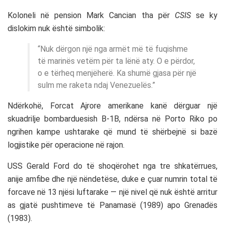
Koloneli në pension Mark Cancian tha për
CSIS
se ky
dislokim nuk është simbolik:
“Nuk dërgon një nga armët më të fuqishme
të marinës vetëm për ta lënë aty. O e përdor,
o e tërheq menjëherë. Ka shumë gjasa për një
sulm me raketa ndaj Venezuelës.”
Ndërkohë, Forcat Ajrore amerikane kanë dërguar një
skuadrilje bombarduesish B-1B, ndërsa në Porto Riko po
ngrihen kampe ushtarake që mund të shërbejnë si bazë
logjistike për operacione në rajon.
USS Gerald Ford do të shoqërohet nga tre shkatërrues,
anije amfibe dhe një nëndetëse, duke e çuar numrin total të
forcave në 13 njësi luftarake — një nivel që nuk është arritur
as gjatë pushtimeve të Panamasë (1989) apo Grenadës
(1983).