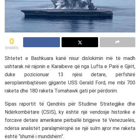
0
SHARES
Shtetet e Bashkuara kanë nisur dislokimin më të madh
ushtarak në rajonin e Karaibeve që nga Lufta e Parë e Gjirit,
duke pozicionuar 13 njësi detare, përfshirë
aeroplanmbajtësen gjigante USS Gerald Ford, me mbi 700
raketa dhe 180 raketa Tomahawk gati për përdorim.
Sipas raportit të Qendrës për Studime Strategjike dhe
Ndërkombëtare (CSIS), ky është një vendosje historike e
forcave detare amerikane përballë brigjeve të Venezuelës,
ndërsa analistët paralajmërojnë se një sulm ajror me raketa
është “shumë i mundshëm”.