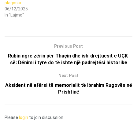
plagosur
06/12/2025
In "Lajme"
Previous Post
Rubin ngre zërin për Thaçin dhe ish-drejtuesit e UÇK-
së: Dënimi i tyre do të ishte një padrejtësi historike
Next Post
Aksident në afërsi të memorialit të Ibrahim Rugovës në
Prishtinë
Please
login
to join discussion