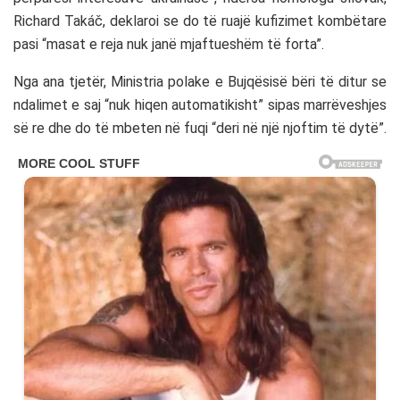
Richard Takáč, deklaroi se do të ruajë kufizimet kombëtare
pasi “masat e reja nuk janë mjaftueshëm të forta”.
Nga ana tjetër, Ministria polake e Bujqësisë bëri të ditur se
ndalimet e saj “nuk hiqen automatikisht” sipas marrëveshjes
së re dhe do të mbeten në fuqi “deri në një njoftim të dytë”.