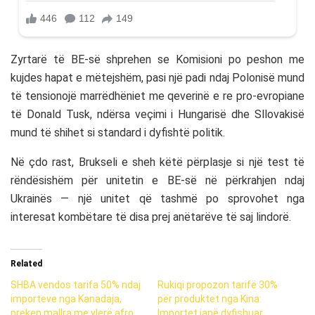
Zyrtarë të BE-së shprehen se Komisioni po peshon me
kujdes hapat e mëtejshëm, pasi një padi ndaj Polonisë mund
të tensionojë marrëdhëniet me qeverinë e re pro-evropiane
të Donald Tusk, ndërsa veçimi i Hungarisë dhe Sllovakisë
mund të shihet si standard i dyfishtë politik.
Në çdo rast, Brukseli e sheh këtë përplasje si një test të
rëndësishëm për unitetin e BE-së në përkrahjen ndaj
Ukrainës — një unitet që tashmë po sprovohet nga
interesat kombëtare të disa prej anëtarëve të saj lindorë.
Related
SHBA vendos tarifa 50% ndaj
Rukiqi propozon tarifë 30%
importeve nga Kanadaja,
për produktet nga Kina:
preken mallra me vlerë afro
Importet janë dyfishuar