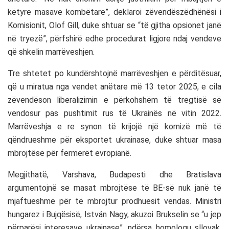
këtyre masave kombëtare”, deklaroi zëvendëszëdhënësi i
Komisionit, Olof Gill, duke shtuar se “të gjitha opsionet janë
në tryezë”, përfshirë edhe procedurat ligjore ndaj vendeve
që shkelin marrëveshjen.
Tre shtetet po kundërshtojnë marrëveshjen e përditësuar,
që u miratua nga vendet anëtare më 13 tetor 2025, e cila
zëvendëson liberalizimin e përkohshëm të tregtisë së
vendosur pas pushtimit rus të Ukrainës në vitin 2022.
Marrëveshja e re synon të krijojë një kornizë më të
qëndrueshme për eksportet ukrainase, duke shtuar masa
mbrojtëse për fermerët evropianë.
Megjithatë, Varshava, Budapesti dhe Bratislava
argumentojnë se masat mbrojtëse të BE-së nuk janë të
mjaftueshme për të mbrojtur prodhuesit vendas. Ministri
hungarez i Bujqësisë, István Nagy, akuzoi Brukselin se “u jep
përparësi interesave ukrainase”, ndërsa homologu sllovak,