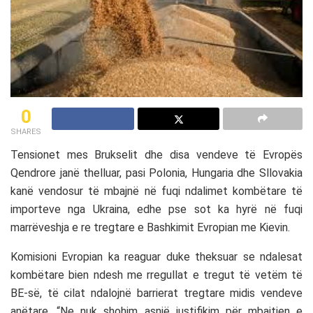
0
SHARES
Tensionet mes Brukselit dhe disa vendeve të Evropës
Qendrore janë thelluar, pasi Polonia, Hungaria dhe Sllovakia
kanë vendosur të mbajnë në fuqi ndalimet kombëtare të
importeve nga Ukraina, edhe pse sot ka hyrë në fuqi
marrëveshja e re tregtare e Bashkimit Evropian me Kievin.
Komisioni Evropian ka reaguar duke theksuar se ndalesat
kombëtare bien ndesh me rregullat e tregut të vetëm të
BE-së, të cilat ndalojnë barrierat tregtare midis vendeve
anëtare. “Ne nuk shohim asnjë justifikim për mbajtjen e