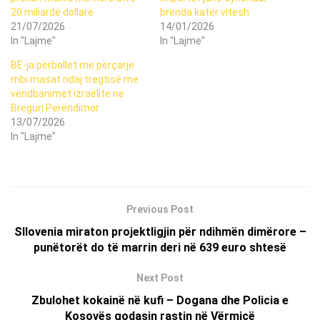
20 miliardë dollarë
brenda katër vitesh
21/07/2026
14/01/2026
In "Lajme"
In "Lajme"
BE-ja përballet me përçarje
mbi masat ndaj tregtisë me
vendbanimet izraelite në
Bregun Perëndimor
13/07/2026
In "Lajme"
Previous Post
Sllovenia miraton projektligjin për ndihmën dimërore –
punëtorët do të marrin deri në 639 euro shtesë
Next Post
Zbulohet kokainë në kufi – Dogana dhe Policia e
Kosovës godasin rastin në Vërmicë