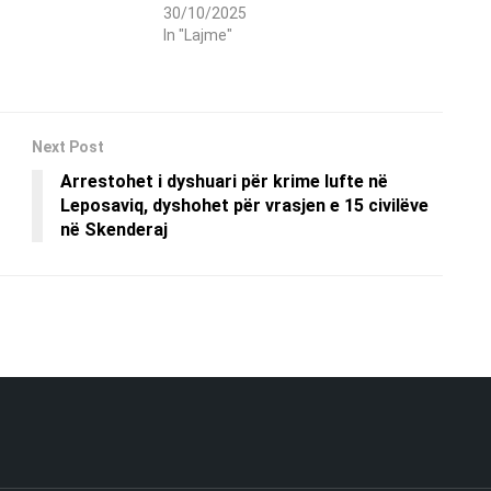
30/10/2025
In "Lajme"
Next Post
Arrestohet i dyshuari për krime lufte në
Leposaviq, dyshohet për vrasjen e 15 civilëve
në Skenderaj