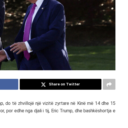
Share on Twitter
mp
, do të zhvillojë një vizitë zyrtare në
Kinë
më 14 dhe 15
, por edhe nga djali i tij,
Eric Trump
, dhe bashkëshortja e