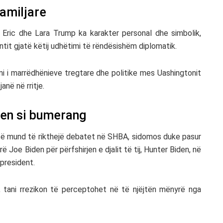
familjare
e Eric dhe Lara Trump ka karakter personal dhe simbolik,
tit gjatë këtij udhëtimi të rëndësishëm diplomatik.
cimi i marrëdhënieve tregtare dhe politike mes Uashingtonit
anë në rritje.
hen si bumerang
zitë mund të rikthejë debatet në SHBA, sidomos duke pasur
arë
Joe Biden
për përfshirjen e djalit të tij,
Hunter Biden
, në
president.
esi, tani rrezikon të perceptohet në të njëjtën mënyrë nga