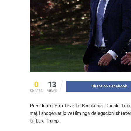
0
13
Share on Facebook
SHARES
VIEWS
Presidenti i
Shteteve të Bashkuara
,
Donald Tru
maj, i shoqëruar jo vetëm nga delegacioni shtetëror
tij,
Lara Trump
.