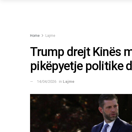
Home
Lajme
Trump drejt Kinës m
pikëpyetje politike 
14/04/2026
in
Lajme