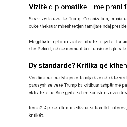
Vizitë diplomatike… me prani 
Sipas zyrtarëve të
Trump Organization
, prania 
duke theksuar mbështetjen familjare ndaj presiden
Megjithatë, qëllimi i vizitës mbetet i qartë: for
dhe Pekinit, në një moment kur tensionet globale j
Dy standarde? Kritika që kthe
Vendimi për përfshirjen e familjarëve në këtë vi
parasysh se vetë Trump ka kritikuar ashpër më p
aktivitete në Kinë gjatë kohës kur ishte zëvendës
Ironia? Ajo që dikur u cilësua si konflikt inter
kritikët.