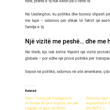
Kinë, prania e tij nuk kalon pa u vënë re.
Në Uashington, ku politika dhe biznesi shpesh përp
me lupë – sidomos për shkak të faktit që ase
familja e tij.
Një vizitë me peshë… dhe me h
Në thelb, kjo nuk është thjesht një vizitë proto
globale – por edhe një provë politike për transpa
Sepse në politikë, sidomos në atë amerikane, çd
Related
Plani i Trump për Inteligjencën
Zelensky ngre 
Artificiale: Rritje e shpejtë, më pak
angazhimin e T
rregulla, në garë me Kinën
dhe NATO-s