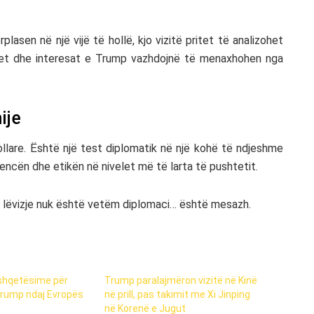
lasen në një vijë të hollë, kjo vizitë pritet të analizohet
tet dhe interesat e Trump vazhdojnë të menaxhohen nga
ije
kollare. Është një test diplomatik në një kohë të ndjeshme
rencën dhe etikën në nivelet më të larta të pushtetit.
o lëvizje nuk është vetëm diplomaci… është mesazh.
shqetësime për
Trump paralajmëron vizitë në Kinë
rump ndaj Evropës
në prill, pas takimit me Xi Jinping
në Korenë e Jugut