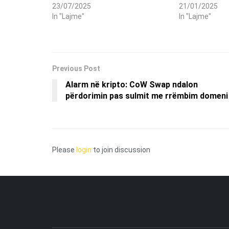
23/07/2025
21/01/2025
In "Lajme"
In "Lajme"
Previous Post
Alarm në kripto: CoW Swap ndalon
përdorimin pas sulmit me rrëmbim domeni
Please
login
to join discussion