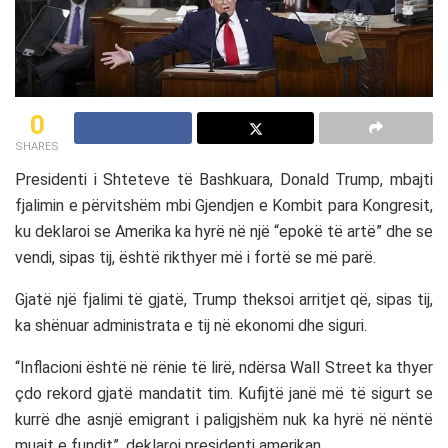
0
SHARES
Presidenti i Shteteve të Bashkuara, Donald Trump, mbajti
fjalimin e përvitshëm mbi Gjendjen e Kombit para Kongresit,
ku deklaroi se Amerika ka hyrë në një “epokë të artë” dhe se
vendi, sipas tij, është rikthyer më i fortë se më parë.
Gjatë një fjalimi të gjatë, Trump theksoi arritjet që, sipas tij,
ka shënuar administrata e tij në ekonomi dhe siguri.
“Inflacioni është në rënie të lirë, ndërsa Wall Street ka thyer
çdo rekord gjatë mandatit tim. Kufijtë janë më të sigurt se
kurrë dhe asnjë emigrant i paligjshëm nuk ka hyrë në nëntë
muajt e fundit”, deklaroi presidenti amerikan.