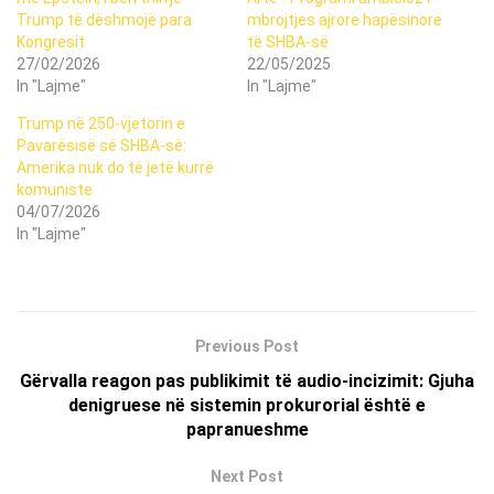
Trump të dëshmojë para
mbrojtjes ajrore hapësinore
Kongresit
të SHBA-së
27/02/2026
22/05/2025
In "Lajme"
In "Lajme"
Trump në 250-vjetorin e
Pavarësisë së SHBA-së:
Amerika nuk do të jetë kurrë
komuniste
04/07/2026
In "Lajme"
Previous Post
Gërvalla reagon pas publikimit të audio-incizimit: Gjuha
denigruese në sistemin prokurorial është e
papranueshme
Next Post