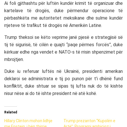
Ai foli gjithashtu për luftën kundër krimit të organizuar dhe
kartelave të drogës, duke përmendur operacione të
përbashkëta me autoritetet meksikane dhe sulme kundër
rrjeteve të trafikut të drogës në Amerikën Latine.
Trump theksoi se këto veprime janë pjesë e strategjisë së
tij të sigurisë, të cilën e quajti “paqe përmes forcës”, duke
kërkuar edhe nga vendet e NATO-s të rrisin shpenzimet për
mbrojtjen.
Duke iu referuar luftës në Ukrainë, presidenti amerikan
deklaroi se administrata e tij po punon për t’i dhënë fund
konfliktit, duke shtuar se sipas tij lufta nuk do të kishte
nisur nëse ai do të ishte president në atë kohë.
Related
Hillary Clinton mohon lidhje
Trump prezanton “Kupolën e
me Epstein, i bën thirrje
Artë”: Programi ambicioz i