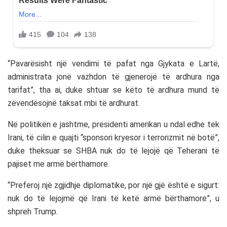
“Pavarësisht një vendimi të pafat nga Gjykata e Lartë,
administrata jonë vazhdon të gjenerojë të ardhura nga
tarifat”, tha ai, duke shtuar se këto të ardhura mund të
zëvendësojnë taksat mbi të ardhurat.
Në politikën e jashtme, presidenti amerikan u ndal edhe tek
Irani, të cilin e quajti “sponsori kryesor i terrorizmit në botë”,
duke theksuar se SHBA nuk do të lejojë që Teherani të
pajiset me armë bërthamore.
“Preferoj një zgjidhje diplomatike, por një gjë është e sigurt:
nuk do të lejojmë që Irani të ketë armë bërthamore”, u
shpreh Trump.