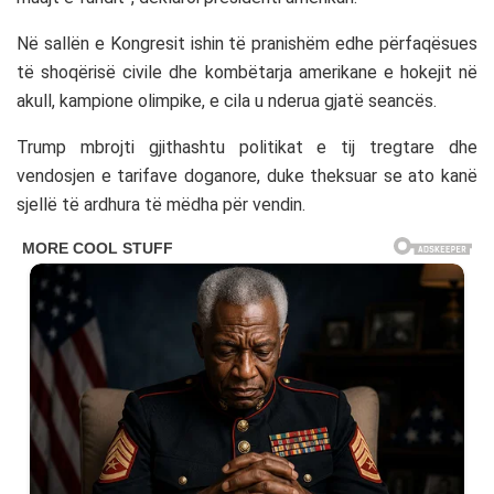
Në sallën e Kongresit ishin të pranishëm edhe përfaqësues
të shoqërisë civile dhe kombëtarja amerikane e hokejit në
akull, kampione olimpike, e cila u nderua gjatë seancës.
Trump mbrojti gjithashtu politikat e tij tregtare dhe
vendosjen e tarifave doganore, duke theksuar se ato kanë
sjellë të ardhura të mëdha për vendin.