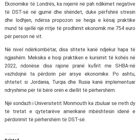
Ekonomike të Londrës, ka nxjerrë në pah ndikimet negative
të DST-së në gjumë dhe shëndet, duke përfshirë stresin
dhe lodhjen, ndërsa propozon se heqja e kësaj praktike
mund të sjellë një rritje të prodhimit ekonomik me 754 euro
për person në vit.
Në nivel ndërkombëtar, disa shtete kanë ndjekur hapa të
ngjashëm. Meksika e hoqi praktiken e kursimit të kohës në
2022, ndonëse disa rajone pranë kufirit me SHBA-në
vazhdojnë ta përdorin për arsye ekonomike. Po ashtu,
shtetet si Jordania, Turqia dhe Rusia kanë implementuar
ndryshime për të bërë orën e diellit të përhershëm.
Një sondazh i Universitetit Monmouth ka zbuluar se rreth dy
të tretat e qytetarëve amerikanë mbështesin idenë e
përdorimit të përhershëm të DST-së.