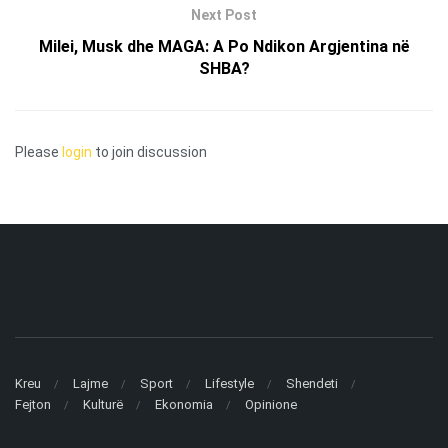
Next Post
Milei, Musk dhe MAGA: A Po Ndikon Argjentina në
SHBA?
Please
login
to join discussion
Kreu
Lajme
Sport
Lifestyle
Shendeti
Fejton
Kulturë
Ekonomia
Opinione