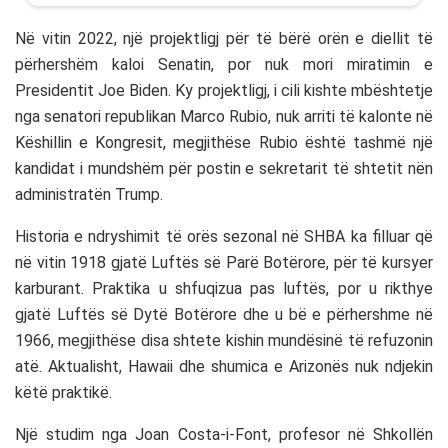
Në vitin 2022, një projektligj për të bërë orën e diellit të
përhershëm kaloi Senatin, por nuk mori miratimin e
Presidentit Joe Biden. Ky projektligj, i cili kishte mbështetje
nga senatori republikan Marco Rubio, nuk arriti të kalonte në
Këshillin e Kongresit, megjithëse Rubio është tashmë një
kandidat i mundshëm për postin e sekretarit të shtetit nën
administratën Trump.
Historia e ndryshimit të orës sezonal në SHBA ka filluar që
në vitin 1918 gjatë Luftës së Parë Botërore, për të kursyer
karburant. Praktika u shfuqizua pas luftës, por u rikthye
gjatë Luftës së Dytë Botërore dhe u bë e përhershme në
1966, megjithëse disa shtete kishin mundësinë të refuzonin
atë. Aktualisht, Hawaii dhe shumica e Arizonës nuk ndjekin
këtë praktikë.
Një studim nga Joan Costa-i-Font, profesor në Shkollën