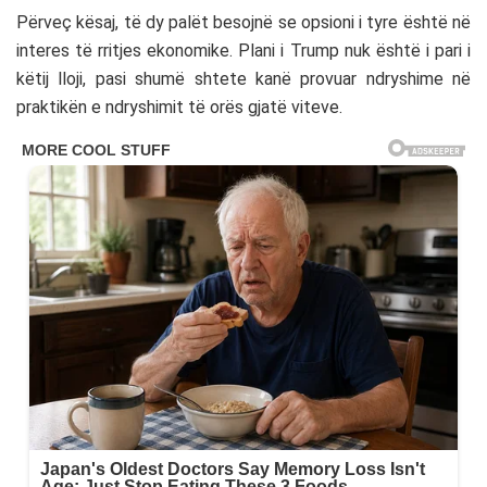
Përveç kësaj, të dy palët besojnë se opsioni i tyre është në
interes të rritjes ekonomike. Plani i Trump nuk është i pari i
këtij lloji, pasi shumë shtete kanë provuar ndryshime në
praktikën e ndryshimit të orës gjatë viteve.