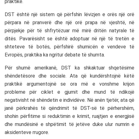
praktikë.
DST është një sistem që përfshin lëvizjen e orës një orë
përpara në pranverë dhe një orë prapa në vjeshtë, në
përpjekje për të shfrytëzuar më mirë dritën natyrale të
ditës. Pavarësisht se është adoptuar në një të tretën e
shteteve të botës, përfshirë shumicën e vendeve të
Evropës, praktika ka ngritur debate të shumta.
Për shumë amerikanë, DST ka shkaktuar shqetësime
shëndetësore dhe sociale. Ata që kundërshtojnë këtë
praktikë argumentojnë se ora më e vonshme krijon
probleme për ciklet e gjumit dhe mund të ndikojë
negativisht në shëndetin e individëve. Në anën tjetër, ata që
janë përkrahës të qëndrimit të DST-së të përhershëm,
shohin përfitime si reduktimin e krimit, ruajtjen e energjisë
dhe mundësinë e shpëtimit të jetëve duke ulur numrin e
aksidenteve rrugore.