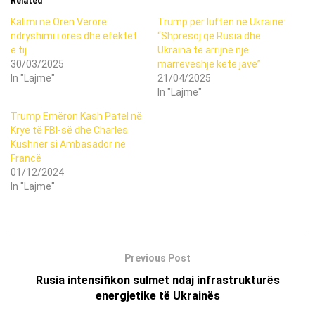
Related
Kalimi në Orën Verore:
Trump për luftën në Ukrainë:
ndryshimi i orës dhe efektet
“Shpresoj që Rusia dhe
e tij
Ukraina të arrijnë një
30/03/2025
marrëveshje këtë javë”
In "Lajme"
21/04/2025
In "Lajme"
Trump Emëron Kash Patel në
Krye të FBI-së dhe Charles
Kushner si Ambasador në
Francë
01/12/2024
In "Lajme"
Previous Post
Rusia intensifikon sulmet ndaj infrastrukturës
energjetike të Ukrainës