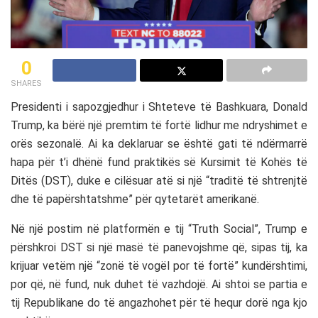
0
SHARES
Presidenti i sapozgjedhur i Shteteve të Bashkuara, Donald
Trump, ka bërë një premtim të fortë lidhur me ndryshimet e
orës sezonalë. Ai ka deklaruar se është gati të ndërmarrë
hapa për t’i dhënë fund praktikës së Kursimit të Kohës të
Ditës (DST), duke e cilësuar atë si një “traditë të shtrenjtë
dhe të papërshtatshme” për qytetarët amerikanë.
Në një postim në platformën e tij “Truth Social”, Trump e
përshkroi DST si një masë të panevojshme që, sipas tij, ka
krijuar vetëm një “zonë të vogël por të fortë” kundërshtimi,
por që, në fund, nuk duhet të vazhdojë. Ai shtoi se partia e
tij Republikane do të angazhohet për të hequr dorë nga kjo