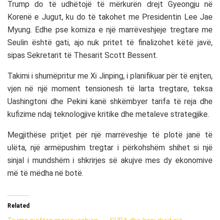
Trump do të udhëtojë të mërkurën drejt Gyeongju në
Korenë e Jugut, ku do të takohet me Presidentin Lee Jae
Myung. Edhe pse korniza e një marrëveshjeje tregtare me
Seulin është gati, ajo nuk pritet të finalizohet këtë javë,
sipas Sekretarit të Thesarit Scott Bessent.
Takimi i shumëpritur me Xi Jinping, i planifikuar për të enjten,
vjen në një moment tensionesh të larta tregtare, teksa
Uashingtoni dhe Pekini kanë shkëmbyer tarifa të reja dhe
kufizime ndaj teknologjive kritike dhe metaleve strategjike.
Megjithëse pritjet për një marrëveshje të plotë janë të
ulëta, një armëpushim tregtar i përkohshëm shihet si një
sinjal i mundshëm i shkrirjes së akujve mes dy ekonomive
më të mëdha në botë.
Related