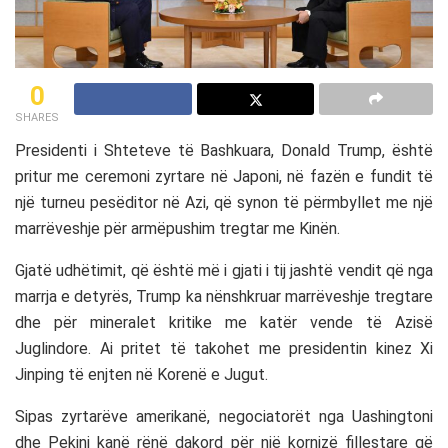
0
SHARES
Presidenti i Shteteve të Bashkuara, Donald Trump, është
pritur me ceremoni zyrtare në Japoni, në fazën e fundit të
një turneu pesëditor në Azi, që synon të përmbyllet me një
marrëveshje për armëpushim tregtar me Kinën.
Gjatë udhëtimit, që është më i gjati i tij jashtë vendit që nga
marrja e detyrës, Trump ka nënshkruar marrëveshje tregtare
dhe për mineralet kritike me katër vende të Azisë
Juglindore. Ai pritet të takohet me presidentin kinez Xi
Jinping të enjten në Korenë e Jugut.
Sipas zyrtarëve amerikanë, negociatorët nga Uashingtoni
dhe Pekini kanë rënë dakord për një kornizë fillestare që