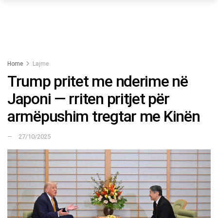
Home
Lajme
Trump pritet me nderime në
Japoni — rriten pritjet për
armëpushim tregtar me Kinën
27/10/2025