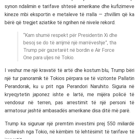
synon ndalimin e tarifave shtesë amerikane dhe kufizimeve
kineze mbi eksportin e metaleve të rralla — zhvillim që ka
bërë që tregjet aziatike të ngrihen në nivele rekord.
“Kam shumë respekt për Presidentin Xi dhe
besoj se do të arrijmë një marrëveshje”, tha
Trump për gazetarët në bordin e Air Force
One para uljes në Tokio.
I veshur me një kravatë të artë dhe kostum blu, Trump bëri
një tur panoramik të Tokios përpara se të vizitonte Pallatin
Perandorak, ku u prit nga Perandori Naruhito. Siguria në
kryeqytetin japonez ishte e lartë, me mijëra policë të
vendosur në terren, pas arrestimit të një personi të
armatosur jashtë ambasadës amerikane disa ditë më parë.
Trump ka siguruar një premtim investimi prej 550 miliardë
dollarësh nga Tokio, në këmbim të lehtësimit të tarifave të