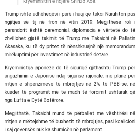
kryeministrin e ndjerë Shinzo Abe.
Trump ishte udhëheqësi i parë i huaj që takoi Naruhiton pas
ngjitjes së tij në fron në vitin 2019. Megjithëse roli i
perandorit është ceremonial, diplomacia e vërtetë do të
zhvillohet gjatë takimit të Trump me Takaichi në Pallatin
Akasaka, ku të dy pritet të nënshkruajnë një memorandum
mirëkuptimi për investimet në industrinë detare.
Kryeministrja japoneze do të sigurojë gjithashtu Trump për
angazhimin e Japonisë ndaj sigurisë rajonale, me plane për
rritjen e shpenzimeve të mbrojtjes në 2% të PBB-së, në
kuadër të programit më të madh të forcimit ushtarak që
nga Lufta e Dytë Botërore.
Megjithatë, Takaichi mund të përballet me vështirësi në
rritjen e mëtejshme të buxhetit të mbrojtjes, pasi koalicioni
i saj qeverisës nuk ka shumicën në parlament.