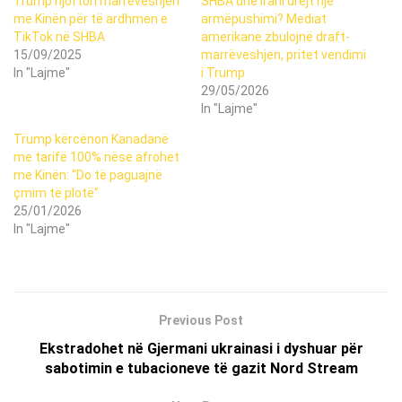
Trump njofton marrëveshjen
SHBA dhe Irani drejt një
me Kinën për të ardhmen e
armëpushimi? Mediat
TikTok në SHBA
amerikane zbulojnë draft-
15/09/2025
marrëveshjen, pritet vendimi
In "Lajme"
i Trump
29/05/2026
In "Lajme"
Trump kërcënon Kanadanë
me tarifë 100% nëse afrohet
me Kinën: “Do të paguajnë
çmim të plotë”
25/01/2026
In "Lajme"
Previous Post
Ekstradohet në Gjermani ukrainasi i dyshuar për
sabotimin e tubacioneve të gazit Nord Stream