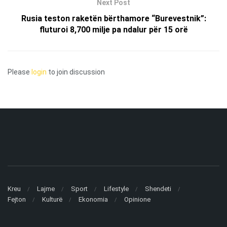
Next Post
Rusia teston raketën bërthamore “Burevestnik”:
fluturoi 8,700 milje pa ndalur për 15 orë
Please
login
to join discussion
Kreu
Lajme
Sport
Lifestyle
Shendeti
Fejton
Kulturë
Ekonomia
Opinione