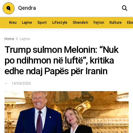
Qendra
Kreu
Lajme
Sport
Lifestyle
Shendeti
Fejton
Kulture
Ek
Home
Lajme
Trump sulmon Melonin: “Nuk
po ndihmon në luftë”, kritika
edhe ndaj Papës për Iranin
14/04/2026