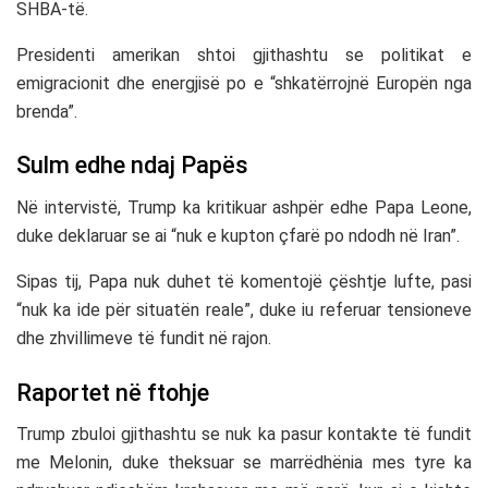
SHBA-të.
Presidenti amerikan shtoi gjithashtu se politikat e
emigracionit dhe energjisë po e “shkatërrojnë Europën nga
brenda”.
Sulm edhe ndaj Papës
Në intervistë, Trump ka kritikuar ashpër edhe
Papa Leone
,
duke deklaruar se ai “nuk e kupton çfarë po ndodh në Iran”.
Sipas tij, Papa nuk duhet të komentojë çështje lufte, pasi
“nuk ka ide për situatën reale”, duke iu referuar tensioneve
dhe zhvillimeve të fundit në rajon.
Raportet në ftohje
Trump zbuloi gjithashtu se nuk ka pasur kontakte të fundit
me Melonin, duke theksuar se marrëdhënia mes tyre ka