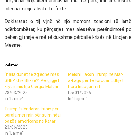
ndryshuar ndjeshëm krahasuar me më parë, kur ai e kishte
cilësuar si një aleate të fortë.
Deklaratat e tij vijnë në një moment tensioni të lartë
ndërkombëtar, ku përçarjet mes aleatëve perëndimorë po
bëhen gjithnjë e më të dukshme përballë krizës në Lindjen e
Mesme.
Related
“Italia duhet të zgjedhë mes
Meloni Takon Trump në Mar-
SHBA dhe BE-së?” Përgjigjet
a-Lago për të Forcuar Lidhjet
kryeministrja Giorgia Meloni
Para Inaugurimit
28/03/2025
05/01/2025
In "Lajme"
In "Lajme"
Trump falënderon Iranin për
paralajmërimin për sulm ndaj
bazës amerikane në Katar
23/06/2025
In "Lajme"