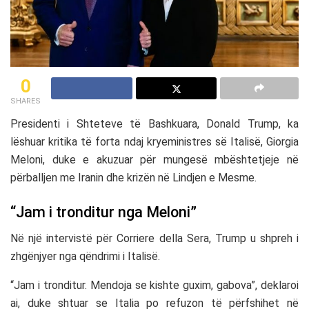
0
SHARES
Presidenti i
Shteteve të Bashkuara
,
Donald Trump
, ka
lëshuar kritika të forta ndaj kryeministres së
Italisë
,
Giorgia
Meloni
, duke e akuzuar për mungesë mbështetjeje në
përballjen me Iranin dhe krizën në Lindjen e Mesme.
“Jam i tronditur nga Meloni”
Në një intervistë për
Corriere della Sera
, Trump u shpreh i
zhgënjyer nga qëndrimi i Italisë.
“Jam i tronditur. Mendoja se kishte guxim, gabova”, deklaroi
ai, duke shtuar se Italia po refuzon të përfshihet në