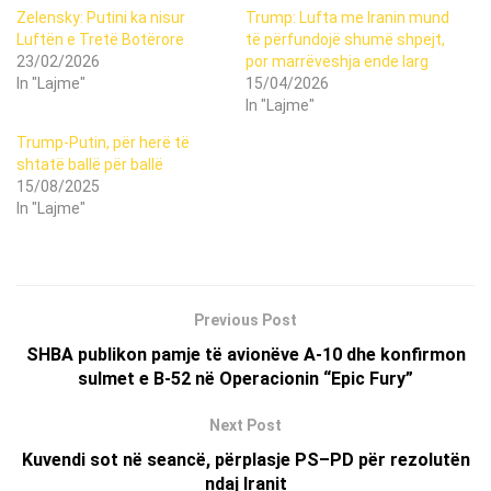
Zelensky: Putini ka nisur
Trump: Lufta me Iranin mund
Luftën e Tretë Botërore
të përfundojë shumë shpejt,
23/02/2026
por marrëveshja ende larg
In "Lajme"
15/04/2026
In "Lajme"
​Trump-Putin, për herë të
shtatë ballë për ballë
15/08/2025
In "Lajme"
Previous Post
SHBA publikon pamje të avionëve A-10 dhe konfirmon
sulmet e B-52 në Operacionin “Epic Fury”
Next Post
Kuvendi sot në seancë, përplasje PS–PD për rezolutën
ndaj Iranit