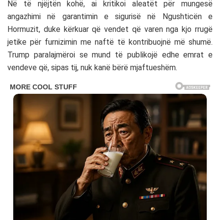
Në të njëjtën kohë, ai kritikoi aleatët për mungesë
angazhimi në garantimin e sigurisë në
Ngushticën e
Hormuzit
, duke kërkuar që vendet që varen nga kjo rrugë
jetike për furnizimin me naftë të kontribuojnë më shumë.
Trump paralajmëroi se mund të publikojë edhe emrat e
vendeve që, sipas tij, nuk kanë bërë mjaftueshëm.