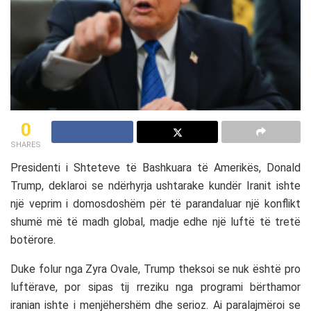
0
SHARES
Presidenti i
Shteteve të Bashkuara të Amerikës
,
Donald
Trump
, deklaroi se ndërhyrja ushtarake kundër
Iranit
ishte
një veprim i domosdoshëm për të parandaluar një konflikt
shumë më të madh global, madje edhe një luftë të tretë
botërore.
Duke folur nga Zyra Ovale, Trump theksoi se nuk është pro
luftërave, por sipas tij rreziku nga programi bërthamor
iranian ishte i menjëhershëm dhe serioz. Ai paralajmëroi se