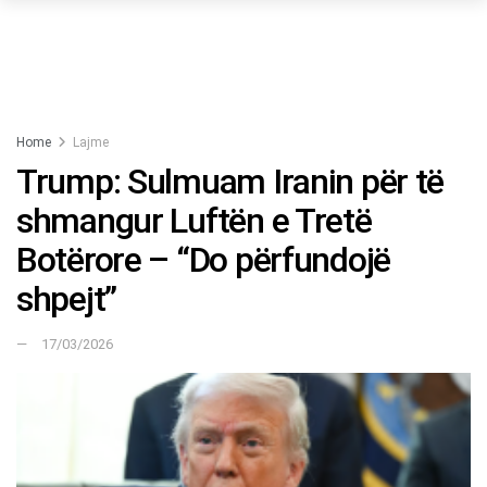
Home
Lajme
Trump: Sulmuam Iranin për të
shmangur Luftën e Tretë
Botërore – “Do përfundojë
shpejt”
17/03/2026