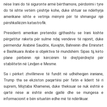
nëse Irani do të siguronte armë bërthamore, përdorimi i tyre
do të ishte vetëm çështje kohe, duke shtuar se ndërhyrja
amerikane ishte e vetmja mënyrë për të shmangur një
përshkallëzim katastrofik.
Presidenti amerikan pretendoi gjithashtu se Irani kishte
përgatitur raketa për sulme ndaj vendeve të rajonit, duke
përmendur
Arabinë Saudite
,
Kuvajtin
,
Bahreinin
dhe
Emiratet
e Bashkuara Arabe
si objektiva të mundshëm. Sipas tij, këto
plane përbënin një kërcënim të drejtpërdrejtë për
stabilitetin në Lindjen e Mesme.
Sa i përket zhvillimeve të fundit në udhëheqjen iraniane,
Trump tha se ekziston paqartësi për fatin e liderit të ri
suprem,
Mojtaba Khamenei
, duke theksuar se nuk është e
qartë nëse ai është ende gjallë dhe se mungesa e
informacionit e bën situatën edhe më të ndërlikuar.