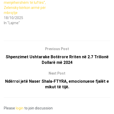
menjëhershëm të luftës”,
Zelensky kërkon armë për
mbrojtje
18/10/2025
In "Lajme"
Previous Post
Shpenzimet Ushtarake Botërore Rriten në 2.7 Trilionë
Dollarë më 2024
Next Post
Ndërroi jetë Naser Shala-FTYRA, emocionuese fjalët e
mikut të tijë.
Please
login
to join discussion