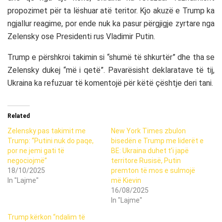
propozimet për ta lëshuar atë teritor. Kjo akuzë e Trump ka
ngjallur reagime, por ende nuk ka pasur përgjigje zyrtare nga
Zelensky ose Presidenti rus Vladimir Putin.
Trump e përshkroi takimin si “shumë të shkurtër” dhe tha se
Zelensky dukej “më i qetë”. Pavarësisht deklaratave të tij,
Ukraina ka refuzuar të komentojë për këtë çështje deri tani.
Related
Zelensky pas takimit me
New York Times zbulon
Trump: “Putini nuk do paqe,
bisedën e Trump me liderët e
por ne jemi gati të
BE: Ukraina duhet t’i japë
negociojmë”
territore Rusisë, Putin
18/10/2025
premton të mos e sulmojë
In "Lajme"
më Kievin
16/08/2025
In "Lajme"
Trump kërkon “ndalim të