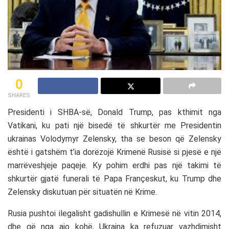
0
SHARES
Presidenti i SHBA-së, Donald Trump, pas kthimit nga
Vatikani, ku pati një bisedë të shkurtër me Presidentin
ukrainas Volodymyr Zelensky, tha se beson që Zelensky
është i gatshëm t’ia dorëzojë Krimenë Rusisë si pjesë e një
marrëveshjeje paqeje. Ky pohim erdhi pas një takimi të
shkurtër gjatë funerali të Papa Françeskut, ku Trump dhe
Zelensky diskutuan për situatën në Krime.
Rusia pushtoi ilegalisht gadishullin e Krimesë në vitin 2014,
dhe që nga ajo kohë, Ukraina ka refuzuar vazhdimisht