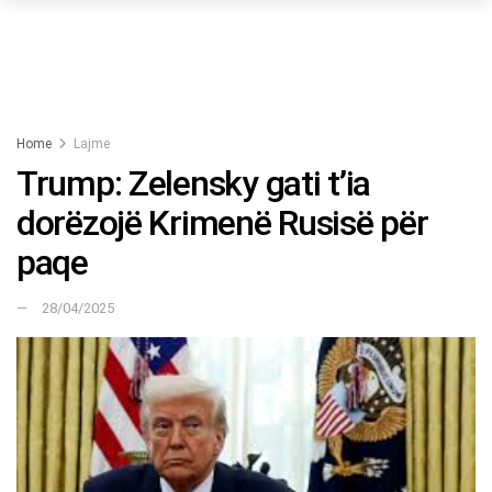
Home
Lajme
Trump: Zelensky gati t’ia
dorëzojë Krimenë Rusisë për
paqe
28/04/2025