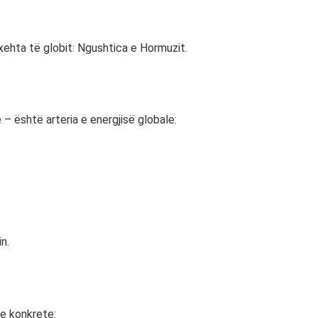
xehta të globit:
Ngushtica e Hormuzit
.
– është arteria e energjisë globale:
n.
de konkrete: