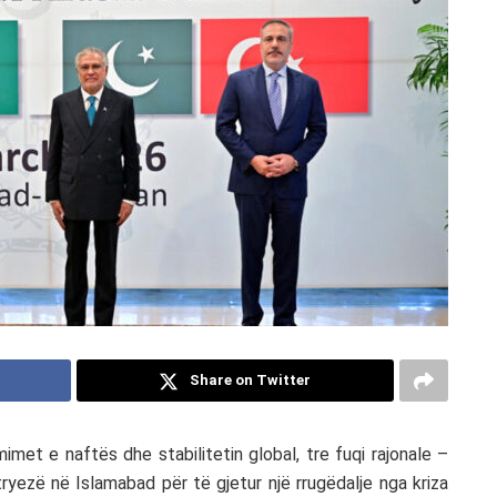
Share on Twitter
t e naftës dhe stabilitetin global, tre fuqi rajonale –
 tryezë në
Islamabad
për të gjetur një rrugëdalje nga kriza