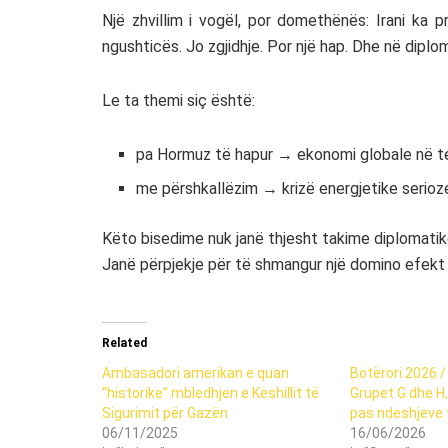
Një zhvillim i vogël, por domethënës: Irani ka 
ngushticës. Jo zgjidhje. Por një hap. Dhe në diplom
Le ta themi siç është:
pa Hormuz të hapur → ekonomi globale në t
me përshkallëzim → krizë energjetike serioz
Këto bisedime nuk janë thjesht takime diplomatik
Janë përpjekje për të shmangur një domino efekt 
Related
Ambasadori amerikan e quan
Botërori 2026 
“historike” mbledhjen e Këshillit të
Grupet G dhe H,
Sigurimit për Gazën
pas ndeshjeve 
06/11/2025
16/06/2026