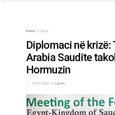
Home
Lajme
Diplomaci në krizë: 
Arabia Saudite tako
Hormuzin
29/03/2026
in
Lajme