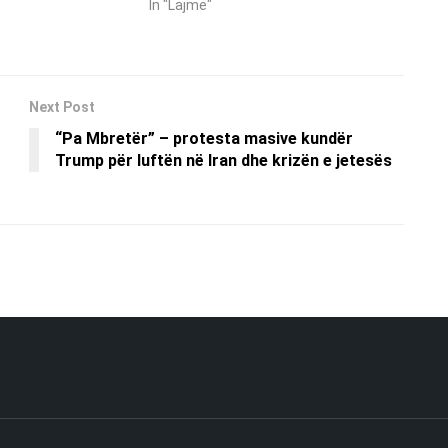
In "Lajme"
Next Post
“Pa Mbretër” – protesta masive kundër
Trump për luftën në Iran dhe krizën e jetesës