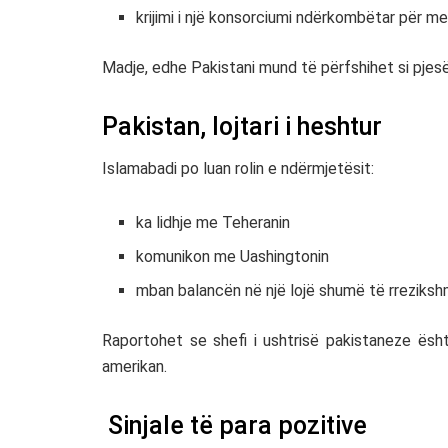
krijimi i një konsorciumi ndërkombëtar për me
Madje, edhe
Pakistani
mund të përfshihet si pjes
Pakistan, lojtari i heshtur
Islamabadi po luan rolin e ndërmjetësit:
ka lidhje me Teheranin
komunikon me Uashingtonin
mban balancën në një lojë shumë të rreziks
Raportohet se shefi i ushtrisë pakistaneze ësh
amerikan.
Sinjale të para pozitive