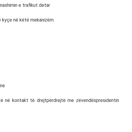
naxhimin e trafikut detar
ë kyçe në këtë mekanizëm.
hme
të në kontakt të drejtpërdrejtë me zëvendëspresidentin