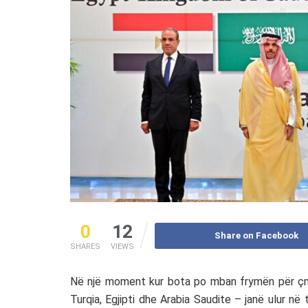
0
12
Share on Facebook
SHARES
VIEWS
Në një moment kur bota po mban frymën për çmime
Turqia
,
Egjipti
dhe
Arabia Saudite
– janë ulur në