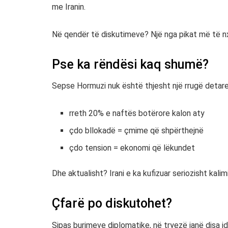
me Iranin.
Në qendër të diskutimeve? Një nga pikat më të n
Pse ka rëndësi kaq shumë?
Sepse Hormuzi nuk është thjesht një rrugë detare 
rreth 20% e naftës botërore kalon aty
çdo bllokadë = çmime që shpërthejnë
çdo tension = ekonomi që lëkundet
Dhe aktualisht? Irani e ka kufizuar seriozisht kalimi
Çfarë po diskutohet?
Sipas burimeve diplomatike, në tryezë janë disa i