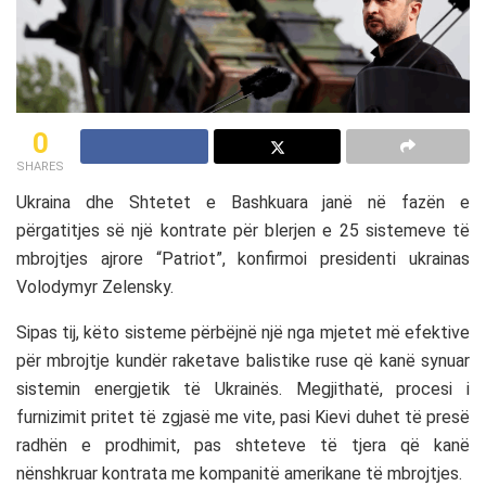
0
SHARES
Ukraina dhe Shtetet e Bashkuara janë në fazën e
përgatitjes së një kontrate për blerjen e 25 sistemeve të
mbrojtjes ajrore “Patriot”, konfirmoi presidenti ukrainas
Volodymyr Zelensky.
Sipas tij, këto sisteme përbëjnë një nga mjetet më efektive
për mbrojtje kundër raketave balistike ruse që kanë synuar
sistemin energjetik të Ukrainës. Megjithatë, procesi i
furnizimit pritet të zgjasë me vite, pasi Kievi duhet të presë
radhën e prodhimit, pas shteteve të tjera që kanë
nënshkruar kontrata me kompanitë amerikane të mbrojtjes.