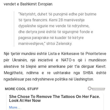
vendet e Bashkimit Evropian.
“Natyrisht, duhet të punojmë edhe për burime
të tjera financimi. Kemi 28 marrëveshje
dypalëshe sigurie me vende të ndryshme,
dhe detyra jonë është të sigurojmë fonde e
pagesa paraprake në kuadër të këtyre
marrëveshjeve,” shtoi Zelensky.
Një tjetër mundësi është Lista e Kërkesave të Prioriteteve
për Ukrainën, një iniciativë e NATO-s që i mundëson
aleatëve të blejnë armë amerikane për t’ia dërguar Kievit.
Megjithatë, ndihma e re ushtarake nga SHBA është
ngadalësuar pas ndryshimeve politike në Uashington.