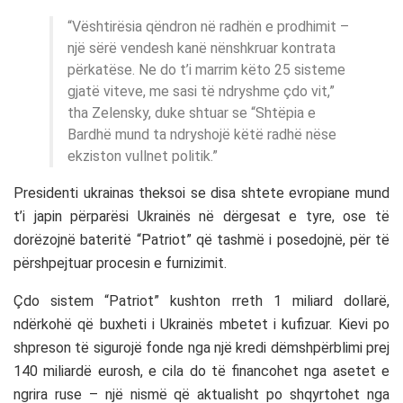
“Vështirësia qëndron në radhën e prodhimit –
një sërë vendesh kanë nënshkruar kontrata
përkatëse. Ne do t’i marrim këto 25 sisteme
gjatë viteve, me sasi të ndryshme çdo vit,”
tha Zelensky, duke shtuar se “Shtëpia e
Bardhë mund ta ndryshojë këtë radhë nëse
ekziston vullnet politik.”
Presidenti ukrainas theksoi se disa shtete evropiane mund
t’i japin përparësi Ukrainës në dërgesat e tyre, ose të
dorëzojnë bateritë “Patriot” që tashmë i posedojnë, për të
përshpejtuar procesin e furnizimit.
Çdo sistem “Patriot” kushton rreth 1 miliard dollarë,
ndërkohë që buxheti i Ukrainës mbetet i kufizuar. Kievi po
shpreson të sigurojë fonde nga një kredi dëmshpërblimi prej
140 miliardë eurosh, e cila do të financohet nga asetet e
ngrira ruse – një nismë që aktualisht po shqyrtohet nga