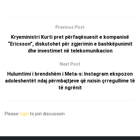
Previous Post
Kryeministri Kurti pret përfaqësuesit e kompanisë
“Ericsson”, diskutohet për zgjerimin e bashkëpunimit
dhe investimet në telekomunikacion
Next Post
Hulumtimi i brendshëm i Meta-s: Instagram ekspozon
adoleshentët ndaj përmbajtjeve që nxisin çrregullime të
të ngrënit
Please
login
to join discussion