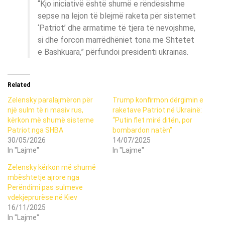
“Kjo iniciativë është shumë e rëndësishme
sepse na lejon të blejmë raketa për sistemet
‘Patriot’ dhe armatime të tjera të nevojshme,
si dhe forcon marrëdhëniet tona me Shtetet
e Bashkuara,” përfundoi presidenti ukrainas.
Related
Zelensky paralajmëron për
Trump konfirmon dërgimin e
një sulm të ri masiv rus,
raketave Patriot në Ukrainë:
kërkon më shumë sisteme
“Putin flet mirë ditën, por
Patriot nga SHBA
bombardon natën”
30/05/2026
14/07/2025
In "Lajme"
In "Lajme"
Zelensky kërkon më shumë
mbështetje ajrore nga
Perëndimi pas sulmeve
vdekjeprurëse në Kiev
16/11/2025
In "Lajme"