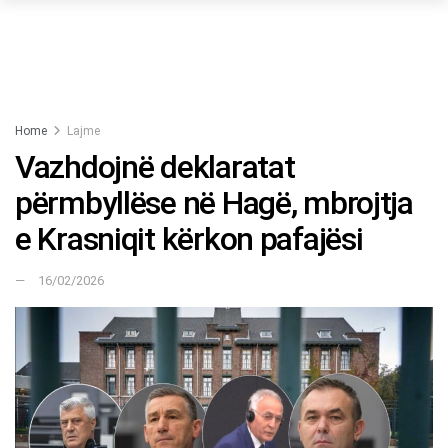
Home
Lajme
Vazhdojnë deklaratat
përmbyllëse në Hagë, mbrojtja
e Krasniqit kërkon pafajësi
16/02/2026