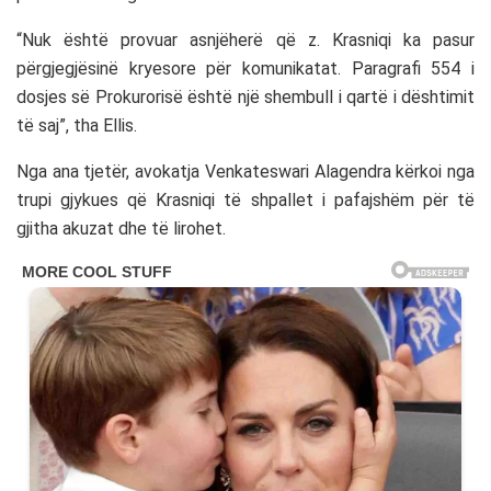
“Nuk është provuar asnjëherë që z. Krasniqi ka pasur
përgjegjësinë kryesore për komunikatat. Paragrafi 554 i
dosjes së Prokurorisë është një shembull i qartë i dështimit
të saj”, tha Ellis.
Nga ana tjetër, avokatja Venkateswari Alagendra kërkoi nga
trupi gjykues që Krasniqi të shpallet i pafajshëm për të
gjitha akuzat dhe të lirohet.