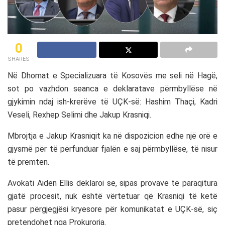
0
SHARES
Në Dhomat e Specializuara të Kosovës me seli në Hagë,
sot po vazhdon seanca e deklaratave përmbyllëse në
gjykimin ndaj ish-krerëve të UÇK-së: Hashim Thaçi, Kadri
Veseli, Rexhep Selimi dhe Jakup Krasniqi.
Mbrojtja e Jakup Krasniqit ka në dispozicion edhe një orë e
gjysmë për të përfunduar fjalën e saj përmbyllëse, të nisur
të premten.
Avokati Aiden Ellis deklaroi se, sipas provave të paraqitura
gjatë procesit, nuk është vërtetuar që Krasniqi të ketë
pasur përgjegjësi kryesore për komunikatat e UÇK-së, siç
pretendohet nga Prokuroria.