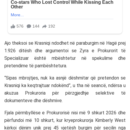
Ajo theksoi se Krasniqi ndodhet në paraburgim në Hagë prej
1.926 ditësh dhe argumentoi se Zyra e Prokurorit të
Specializuar është mbështetur në spekulime dhe
pretendime të pambështetura.
“Sipas mbrojtjes, nuk ka asnjë dëshmitar që pretendon se
Krasniqi ka keqtrajtuar ndokënd”, u tha në seancë, ndërsa u
akuzua Prokuroria për përzgjedhje selektive të
dokumenteve dhe dëshmive.
Fjala përmbyllëse e Prokurorisë nisi më 9 shkurt 2026 dhe
përfundoi më 10 shkurt, kur kryeprokurorja Kimberly West
kërkoi dënim unik prej 45 vjetësh burgim për secilin nga