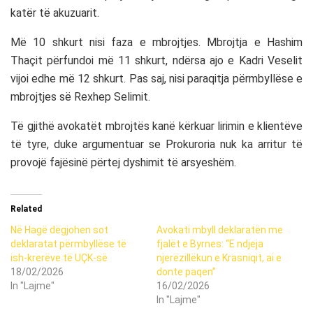
katër të akuzuarit.
Më 10 shkurt nisi faza e mbrojtjes. Mbrojtja e Hashim
Thaçit përfundoi më 11 shkurt, ndërsa ajo e Kadri Veselit
vijoi edhe më 12 shkurt. Pas saj, nisi paraqitja përmbyllëse e
mbrojtjes së Rexhep Selimit.
Të gjithë avokatët mbrojtës kanë kërkuar lirimin e klientëve
të tyre, duke argumentuar se Prokuroria nuk ka arritur të
provojë fajësinë përtej dyshimit të arsyeshëm.
Related
Në Hagë dëgjohen sot
Avokati mbyll deklaratën me
deklaratat përmbyllëse të
fjalët e Byrnes: “E ndjeja
ish-krerëve të UÇK-së
njerëzillëkun e Krasniqit, ai e
18/02/2026
donte paqen”
In "Lajme"
16/02/2026
In "Lajme"