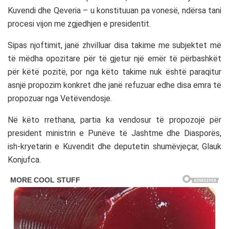
Kuvendi dhe Qeveria – u konstituuan pa vonesë, ndërsa tani
procesi vijon me zgjedhjen e presidentit.
Sipas njoftimit, janë zhvilluar disa takime me subjektet më
të mëdha opozitare për të gjetur një emër të përbashkët
për këtë pozitë, por nga këto takime nuk është paraqitur
asnjë propozim konkret dhe janë refuzuar edhe disa emra të
propozuar nga Vetëvendosje.
Në këto rrethana, partia ka vendosur të propozojë për
president ministrin e Punëve të Jashtme dhe Diasporës,
ish-kryetarin e Kuvendit dhe deputetin shumëvjeçar, Glauk
Konjufca.