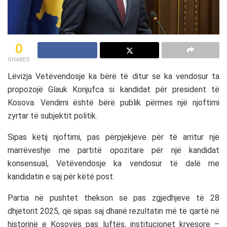
0
SHARES
Lëvizja Vetëvendosje
ka bërë të ditur se ka vendosur ta
propozojë
Glauk Konjufca
si kandidat për president të
Kosova
. Vendimi është bërë publik përmes një njoftimi
zyrtar të subjektit politik.
Sipas këtij njoftimi, pas përpjekjeve për të arritur një
marrëveshje me partitë opozitare për një kandidat
konsensual, Vetëvendosje ka vendosur të dalë me
kandidatin e saj për këtë post.
Partia në pushtet thekson se pas zgjedhjeve të 28
dhjetorit 2025, që sipas saj dhanë rezultatin më të qartë në
historinë e Kosovës pas luftës, institucionet kryesore –