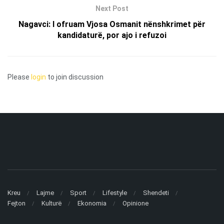
Next Post
Nagavci: I ofruam Vjosa Osmanit nënshkrimet për
kandidaturë, por ajo i refuzoi
Please
login
to join discussion
Kreu
Lajme
Sport
Lifestyle
Shendeti
Fejton
Kulturë
Ekonomia
Opinione