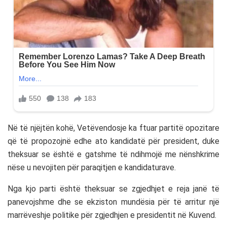
Në të njëjtën kohë, Vetëvendosje ka ftuar partitë opozitare
që të propozojnë edhe ato kandidatë për president, duke
theksuar se është e gatshme të ndihmojë me nënshkrime
nëse u nevojiten për paraqitjen e kandidaturave.
Nga kjo parti është theksuar se zgjedhjet e reja janë të
panevojshme dhe se ekziston mundësia për të arritur një
marrëveshje politike për zgjedhjen e presidentit në Kuvend.