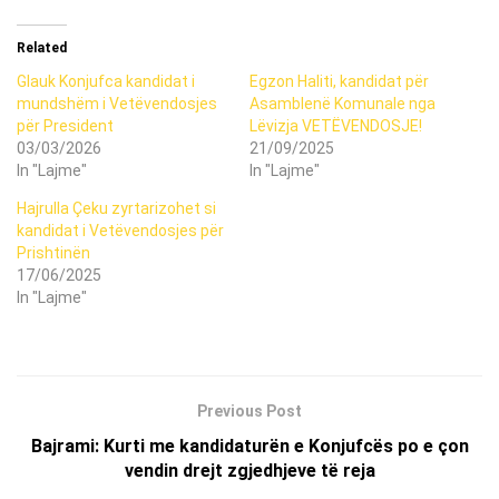
Related
Glauk Konjufca kandidat i
Egzon Haliti, kandidat për
mundshëm i Vetëvendosjes
Asamblenë Komunale nga
për President
Lëvizja VETËVENDOSJE!
03/03/2026
21/09/2025
In "Lajme"
In "Lajme"
Hajrulla Çeku zyrtarizohet si
kandidat i Vetëvendosjes për
Prishtinën
17/06/2025
In "Lajme"
Previous Post
Bajrami: Kurti me kandidaturën e Konjufcës po e çon
vendin drejt zgjedhjeve të reja