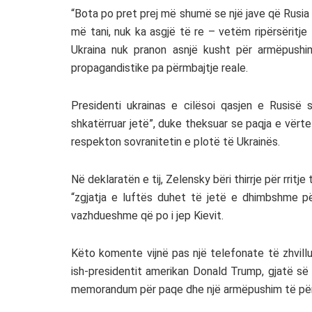
“Bota po pret prej më shumë se një jave që Rusia
më tani, nuk ka asgjë të re – vetëm ripërsëritje
Ukraina nuk pranon asnjë kusht për armëpushi
propagandistike pa përmbajtje reale.
Presidenti ukrainas e cilësoi qasjen e Rusisë s
shkatërruar jetë”, duke theksuar se paqja e vër
respekton sovranitetin e plotë të Ukrainës.
Në deklaratën e tij, Zelensky bëri thirrje për rrit
“zgjatja e luftës duhet të jetë e dhimbshme p
vazhdueshme që po i jep Kievit.
Këto komente vijnë pas një telefonate të zhvill
ish-presidentit amerikan Donald Trump, gjatë së
memorandum për paqe dhe një armëpushim të pë