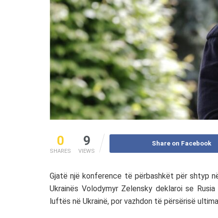
0
9
Share on Facebook
SHARES
VIEWS
Gjatë një konference të përbashkët për shtyp në 
Ukrainës Volodymyr Zelensky deklaroi se Rusia n
luftës në Ukrainë, por vazhdon të përsërisë ultim