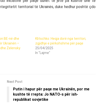
 çdo iniciativë për paqe duhet të jetë pa kushte dhe të
ntegritetit territorial të Ukrainës, duke hedhur poshtë çdo
kon BE-në dhe
Klitschko: Heqja dorë nga territori,
r Ukrainën –
zgjidhje e përkohshme për paqe
 dhe Zelensky
25/04/2025
In "Lajme"
Next Post
Putin i hapur për paqe me Ukrainën, por me
kushte të rrepta: Jo NATO-s për ish-
republikat sovjetike