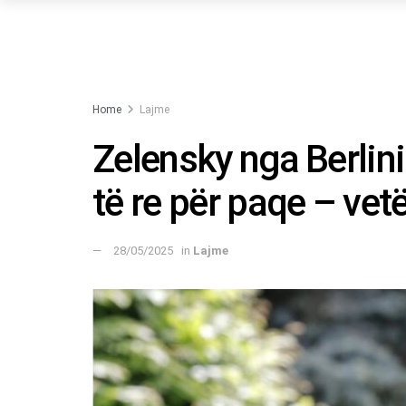
Home
Lajme
Zelensky nga Berlini:
të re për paqe – vet
28/05/2025
in
Lajme