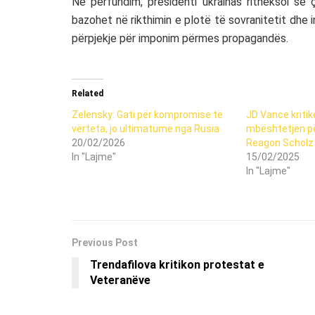
Në përfundim, presidenti ukrainas ritheksoi se
bazohet në rikthimin e plotë të sovranitetit dhe i
përpjekje për imponim përmes propagandës.
Related
Zelensky: Gati për kompromise të
JD Vance kriti
vërteta, jo ultimatume nga Rusia
mbështetjen pë
20/02/2026
Reagon Scholz
In "Lajme"
15/02/2025
In "Lajme"
Previous Post
Trendafilova kritikon protestat e
Veteranëve