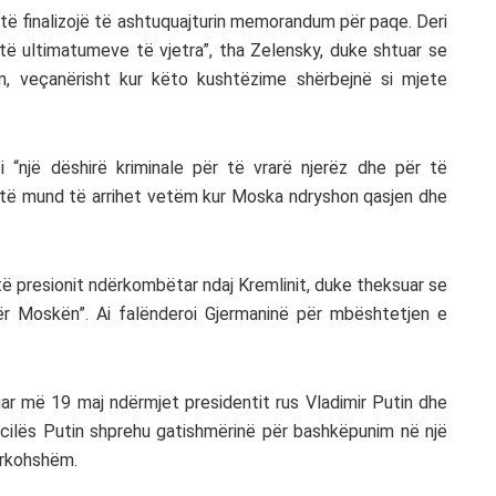
 të finalizojë të ashtuquajturin memorandum për paqe. Deri
 të ultimatumeve të vjetra”, tha Zelensky, duke shtuar se
m, veçanërisht kur këto kushtëzime shërbejnë si mjete
i “një dëshirë kriminale për të vrarë njerëz dhe për të
tetë mund të arrihet vetëm kur Moska ndryshon qasjen dhe
je të presionit ndërkombëtar ndaj Kremlinit, duke theksuar se
ër Moskën”. Ai falënderoi Gjermaninë për mbështetjen e
uar më 19 maj ndërmjet presidentit rus Vladimir Putin dhe
 cilës Putin shprehu gatishmërinë për bashkëpunim në një
rkohshëm.