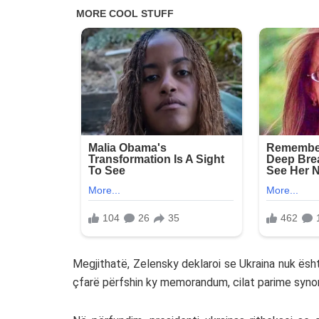
Megjithatë, Zelensky deklaroi se Ukraina nuk ësh
çfarë përfshin ky memorandum, cilat parime synon t