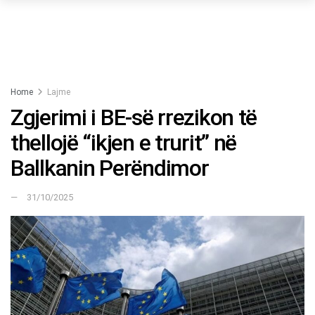
Home
Lajme
Zgjerimi i BE-së rrezikon të
thellojë “ikjen e trurit” në
Ballkanin Perëndimor
31/10/2025