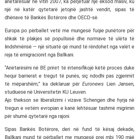
anëtarësuar në vitin 2007, ka përjetuar një eksod masiv, ku
një në katër qytetarë jetojnë jashtë vendit, sipas të
dhënave të Bankës Botërore dhe OECD-së.
Europa po përballet vetë me mungesë fuqie punëtore për
shkak të plakjes së popullsisë dhe normave të ulëta të
lindshmërisë — një situatë që mund të rëndohet nga valët e
reja të emigracionit nga Ballkani.
“Anëtarësimi në BE priret të intensifikojë këtë proces duke
hequr barrierat e tregut të punës, siç ndodhi pas zgjerimit
të mëparshëm,” ka deklaruar për
Euronews
Lien Jansen,
studiuese në Universitetin KU Leuven.
Ajo thekson se liberalizimi i vizave Schengen dhe hyrja në
tregun e vetëm evropian e kanë lehtësuar tashmë migrimin
për shumë qytetarë nga rajoni.
Sipas Bankës Botërore, deri në fund të kësaj dekade,
Ballkani mund të përballet me mungesë prej mbi 190 mijë