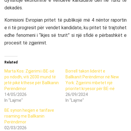
dyfishojë ekonomitë e vendeve kandidate deri në fund të
dekadës.
Komisioni Evropian pritet të publikojë më 4 nëntor raportin
e ri të progresit për vendet kandidate, ku pritet të trajtohet
edhe fenomeni i “ikjes së trurit” si një sfidë e përbashkët e
procesit të zgjerimit.
Related
Marta Kos: Zgjerimi i BE-së
Borrell takon liderët e
po ndodh, viti 2030 mund të
Ballkanit Perëndimor në New
jetë pikë kthese për Ballkanin
York: Zgjerimi mbetet një
Perëndimor
prioritet kryesor për BE-në
14/05/2026
26/09/2024
In "Lajme"
In "Lajme"
BE synon heqjen e tarifave
roaming me Ballkanin
Perëndimor
02/03/2026