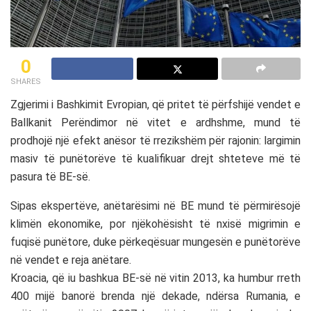
0
SHARES
Zgjerimi i Bashkimit Evropian, që pritet të përfshijë vendet e
Ballkanit Perëndimor në vitet e ardhshme, mund të
prodhojë një efekt anësor të rrezikshëm për rajonin: largimin
masiv të punëtorëve të kualifikuar drejt shteteve më të
pasura të BE-së.
Sipas ekspertëve, anëtarësimi në BE mund të përmirësojë
klimën ekonomike, por njëkohësisht të nxisë migrimin e
fuqisë punëtore, duke përkeqësuar mungesën e punëtorëve
në vendet e reja anëtare.
Kroacia, që iu bashkua BE-së në vitin 2013, ka humbur rreth
400 mijë banorë brenda një dekade, ndërsa Rumania, e