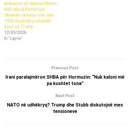
Krahasimi që alarmon Kievin:
600 raketa Patriot për
Ukrainën në katër vite, mbi
1000 të përdorura kundër
Iranit në 11 ditë
12/03/2026
In "Lajme"
Previous Post
Irani paralajmëron SHBA për Hormuzin: “Nuk kaloni më
pa kushtet tona”
Next Post
NATO në udhëkryq? Trump dhe Stubb diskutojnë mes
tensioneve