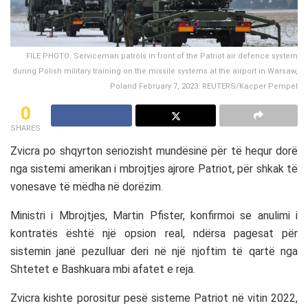
FILE PHOTO: Serviceman patrols in front of the Patriot air defence system
during Polish military training on the missile systems at the airport in Warsaw,
Poland February 7, 2023. REUTERS/Kacper Pempel
0
SHARES
Zvicra
po shqyrton seriozisht mundësinë për të hequr dorë
nga sistemi amerikan i mbrojtjes ajrore
Patriot
, për shkak të
vonesave të mëdha në dorëzim.
Ministri i Mbrojtjes,
Martin Pfister
, konfirmoi se anulimi i
kontratës është një opsion real, ndërsa pagesat për
sistemin janë pezulluar deri në një njoftim të qartë nga
Shtetet e Bashkuara
mbi afatet e reja.
Zvicra kishte porositur pesë sisteme Patriot në vitin 2022,