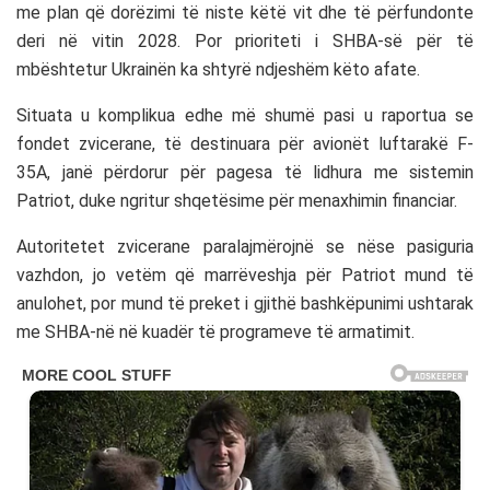
me plan që dorëzimi të niste këtë vit dhe të përfundonte
deri në vitin 2028. Por prioriteti i SHBA-së për të
mbështetur
Ukrainën
ka shtyrë ndjeshëm këto afate.
Situata u komplikua edhe më shumë pasi u raportua se
fondet zvicerane, të destinuara për avionët luftarakë
F-
35A
, janë përdorur për pagesa të lidhura me sistemin
Patriot, duke ngritur shqetësime për menaxhimin financiar.
Autoritetet zvicerane paralajmërojnë se nëse pasiguria
vazhdon, jo vetëm që marrëveshja për Patriot mund të
anulohet, por mund të preket i gjithë bashkëpunimi ushtarak
me SHBA-në në kuadër të programeve të armatimit.