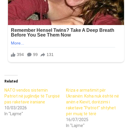
Related
NATO vendos sistemin
Kriza e armatimit për
Patriot në juglindje të Turqisë
Ukrainën: Koha nuk është në
pas raketave iraniane
anën e Kievit, dorëzimi i
10/03/2026
raketave “Patriot” shtyhet
In "Lajme"
për muaj të tërë
16/07/2025
In "Lajme"