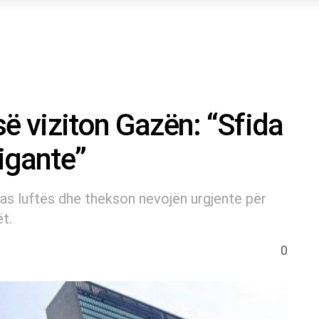
-së viziton Gazën: “Sfida
igante”
as luftës dhe thekson nevojën urgjente për
t.
0