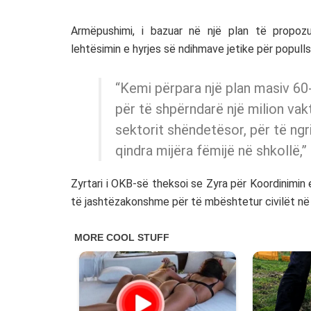
Armëpushimi, i bazuar në një plan të propoz
lehtësimin e hyrjes së ndihmave jetike për popullsi
“Kemi përpara një plan masiv 60-
për të shpërndarë një milion vakt
sektorit shëndetësor, për të ngr
qindra mijëra fëmijë në shkollë,”
Zyrtari i OKB-së theksoi se Zyra për Koordinimi
të jashtëzakonshme për të mbështetur civilët në n