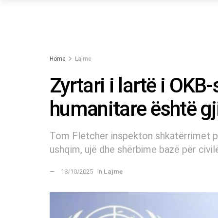
Home
Lajme
Zyrtari i lartë i OKB
humanitare është gj
Tom Fletcher inspekton shkatërrimet p
ushqim, ujë dhe shërbime bazë për civilë
18/10/2025
in
Lajme