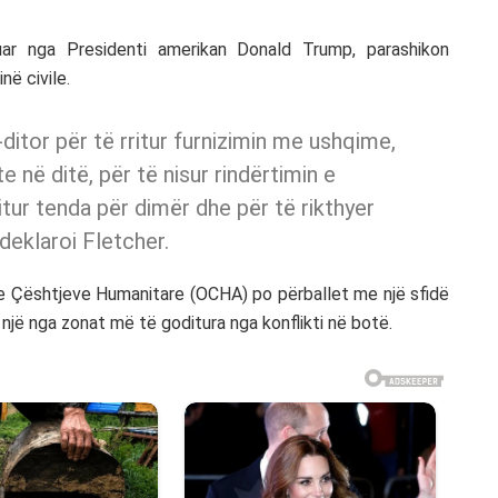
uar nga Presidenti amerikan Donald Trump, parashikon
në civile.
ditor për të rritur furnizimin me ushqime,
e në ditë, për të nisur rindërtimin e
itur tenda për dimër dhe për të rikthyer
 deklaroi Fletcher.
n e Çështjeve Humanitare (OCHA) po përballet me një sfidë
jë nga zonat më të goditura nga konflikti në botë.