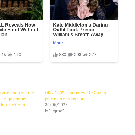
ë vrarë nga sulmet
OKB: 100% e banorëve të Gazës
ilët që prisnin
janë në rrezik nga uria
tare në Gaza
30/05/2025
In "Lajme"