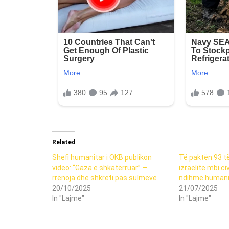
Related
Shefi humanitar i OKB publikon
Të paktën 93 t
video: “Gaza e shkatërruar” —
izraelite mbi civ
rrënoja dhe shkreti pas sulmeve
ndihmë humani
20/10/2025
21/07/2025
In "Lajme"
In "Lajme"