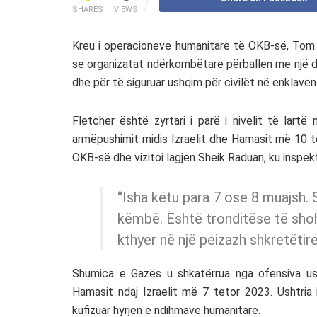
SHARES
VIEWS
Kreu i operacioneve humanitare të OKB-së, Tom F
se organizatat ndërkombëtare përballen me një d
dhe për të siguruar ushqim për civilët në enklavën
Fletcher është zyrtari i parë i nivelit të lar
armëpushimit midis Izraelit dhe Hamasit më 10 t
OKB-së dhe vizitoi lagjen Sheik Raduan, ku inspekt
“Isha këtu para 7 ose 8 muajsh.
këmbë. Është tronditëse të shoh
kthyer në një peizazh shkretëtire
Shumica e Gazës u shkatërrua nga ofensiva ushta
Hamasit ndaj Izraelit më 7 tetor 2023. Ushtria 
kufizuar hyrjen e ndihmave humanitare.