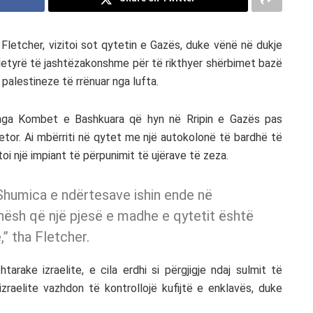
letcher, vizitoi sot qytetin e Gazës, duke vënë në dukje
etyrë të jashtëzakonshme për të rikthyer shërbimet bazë
 palestineze të rrënuar nga lufta.
të nga Kombet e Bashkuara që hyn në Rripin e Gazës pas
etor. Ai mbërriti në qytet me një autokolonë të bardhë të
oi një impiant të përpunimit të ujërave të zeza.
 Shumica e ndërtesave ishin ende në
ësh që një pjesë e madhe e qytetit është
,” tha Fletcher.
rake izraelite, e cila erdhi si përgjigje ndaj sulmit të
izraelite vazhdon të kontrollojë kufijtë e enklavës, duke