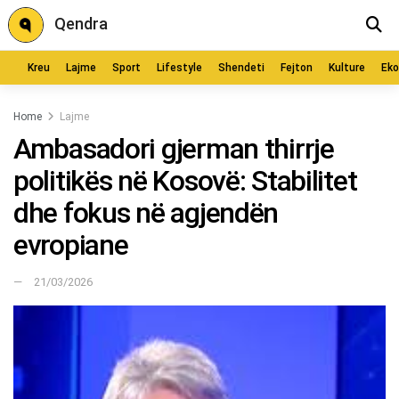
Qendra
Kreu
Lajme
Sport
Lifestyle
Shendeti
Fejton
Kulture
Ek
Home
Lajme
Ambasadori gjerman thirrje
politikës në Kosovë: Stabilitet
dhe fokus në agjendën
evropiane
21/03/2026