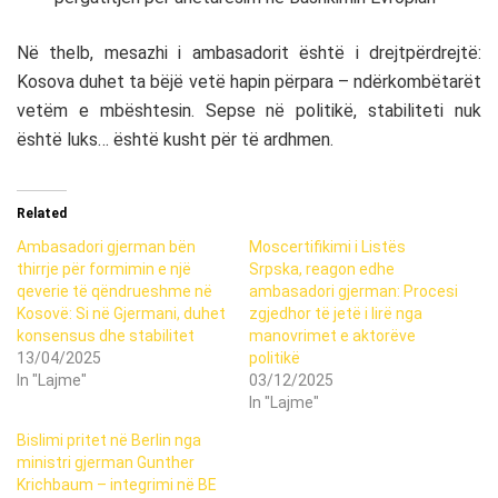
Në thelb, mesazhi i ambasadorit është i drejtpërdrejtë:
Kosova duhet ta bëjë vetë hapin përpara – ndërkombëtarët
vetëm e mbështesin. Sepse në politikë, stabiliteti nuk
është luks… është kusht për të ardhmen.
Related
Ambasadori gjerman bën
Moscertifikimi i Listës
thirrje për formimin e një
Srpska, reagon edhe
qeverie të qëndrueshme në
ambasadori gjerman: Procesi
Kosovë: Si në Gjermani, duhet
zgjedhor të jetë i lirë nga
konsensus dhe stabilitet
manovrimet e aktorëve
13/04/2025
politikë
In "Lajme"
03/12/2025
In "Lajme"
Bislimi pritet në Berlin nga
ministri gjerman Gunther
Krichbaum – integrimi në BE