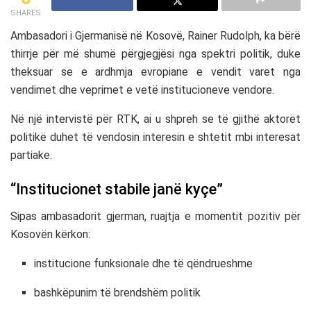
SHARES
Ambasadori i Gjermanisë në Kosovë,
Rainer Rudolph
, ka bërë
thirrje për më shumë përgjegjësi nga spektri politik, duke
theksuar se e ardhmja evropiane e vendit varet nga
vendimet dhe veprimet e vetë institucioneve vendore.
Në një intervistë për
RTK
, ai u shpreh se të gjithë aktorët
politikë duhet të vendosin interesin e shtetit mbi interesat
partiake.
“Institucionet stabile janë kyçe”
Sipas ambasadorit gjerman, ruajtja e momentit pozitiv për
Kosovën kërkon:
institucione funksionale dhe të qëndrueshme
bashkëpunim të brendshëm politik