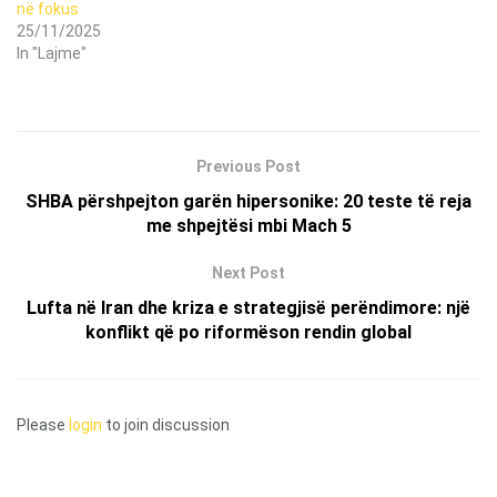
në fokus
25/11/2025
In "Lajme"
Previous Post
SHBA përshpejton garën hipersonike: 20 teste të reja
me shpejtësi mbi Mach 5
Next Post
Lufta në Iran dhe kriza e strategjisë perëndimore: një
konflikt që po riformëson rendin global
Please
login
to join discussion