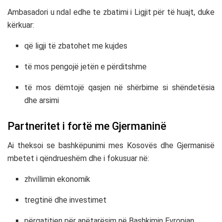
Ambasadori u ndal edhe te zbatimi i Ligjit për të huajt, duke
kërkuar:
që ligji të zbatohet me kujdes
të mos pengojë jetën e përditshme
të mos dëmtojë qasjen në shërbime si shëndetësia
dhe arsimi
Partneritet i fortë me Gjermaninë
Ai theksoi se bashkëpunimi mes Kosovës dhe Gjermanisë
mbetet i qëndrueshëm dhe i fokusuar në:
zhvillimin ekonomik
tregtinë dhe investimet
përgatitjen për anëtarësim në Bashkimin Evropian