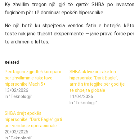
Ky zhvillim tregon një gjë të qartë: SHBA po investon
fuqishëm për të dominuar epokën hipersonike.
Në një botë ku shpejtësia vendos fatin e betejës, këto
teste nuk janë thjesht eksperimente — janë provë force për
të ardhmen e luftës.
Related
Pentagoni zgjedh 6 kompani
SHBA aktivizon raketën
për zhvillimin e raketave
hipersonike “Dark Eagle”,
hipersonike Mach 5+
armë strategjike për goditje
13/02/2026
të shpejta globale
In "Teknologji"
11/04/2026
In "Teknologji"
SHBA drejt epokës
hipersonike: “Dark Eagle” gati
për vendosje operacionale
20/03/2026
In "Teknologji"