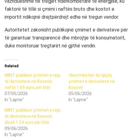
vazhdueshme në tregjet ndërkombëtare të energjisë, ku
faktorë të tillë si çmimi i naftës bruto dhe kostot e
importit ndikojnë drejtpërdrejt edhe në tregun vendor.
Autoritetet zakonisht publikojnë çmimet e derivateve për
të garantuar transparencë dhe mbrojtje të konsumatorit,
duke monitoruar tregtarët në gjithë vendin.
Related
MINT publikon çmimet e reja
Ulen/mbeten të njëjta
të derivateve në Kosovë,
çmimet e derivateve në
nafta 1.69 euro për litër
Kosovë
07/05/2026
05/06/2026
In "Lajme"
In "Lajme"
MINT publikon çmimet e reja
të derivateve në Kosovë,
dizeli 1.54 euro për litër
09/06/2026
In "Lajme"