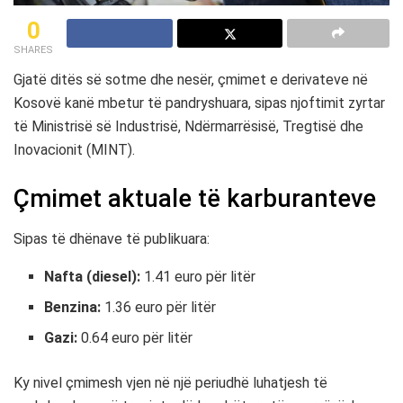
0
SHARES
Gjatë ditës së sotme dhe nesër, çmimet e derivateve në
Kosovë kanë mbetur të pandryshuara, sipas njoftimit zyrtar
të Ministrisë së Industrisë, Ndërmarrësisë, Tregtisë dhe
Inovacionit (MINT).
Çmimet aktuale të karburanteve
Sipas të dhënave të publikuara:
Nafta (diesel):
1.41 euro për litër
Benzina:
1.36 euro për litër
Gazi:
0.64 euro për litër
Ky nivel çmimesh vjen në një periudhë luhatjesh të