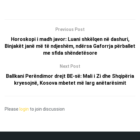
Previous Post
Horoskopi i madh javor: Luani shkëlqen në dashuri,
Binjakët janë më të ndjeshëm, ndërsa Gaforrja përballet
me sfida shëndetësore
Next Post
Ballkani Perëndimor drejt BE-së: Mali i Zi dhe Shqipëria
kryesojnë, Kosova mbetet më larg anëtarësimit
Please
login
to join discussion