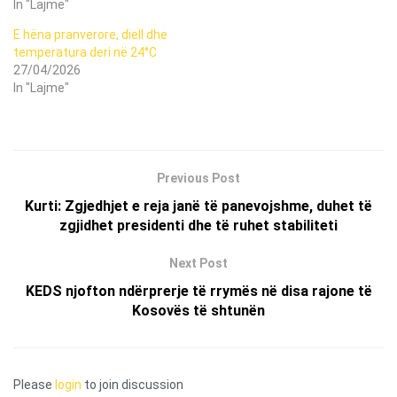
In "Lajme"
E hëna pranverore, diell dhe
temperatura deri në 24°C
27/04/2026
In "Lajme"
Previous Post
Kurti: Zgjedhjet e reja janë të panevojshme, duhet të
zgjidhet presidenti dhe të ruhet stabiliteti
Next Post
KEDS njofton ndërprerje të rrymës në disa rajone të
Kosovës të shtunën
Please
login
to join discussion