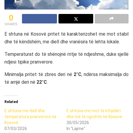
0
SHARES
E shtuna në Kosovë pritet të karakterizohet me mot stabil
dhe të këndshëm, me diell dhe vranësira të lehta lokale.
Temperaturat do të shënojnë rritje të ndjeshme, duke sjellë
ndjesi tipike pranverore.
Minimalja pritet të zbres deri në
2°C
, ndërsa maksimalja do
të arrijë deri në
22°C
.
Related
E shtuna me diell dhe
E shtuna me mot të kthjellët
temperatura pranverore në
dhe më të ngrohtë në Kosovë
Kosovë
30/05/2026
07/03/2026
In "Lajme"