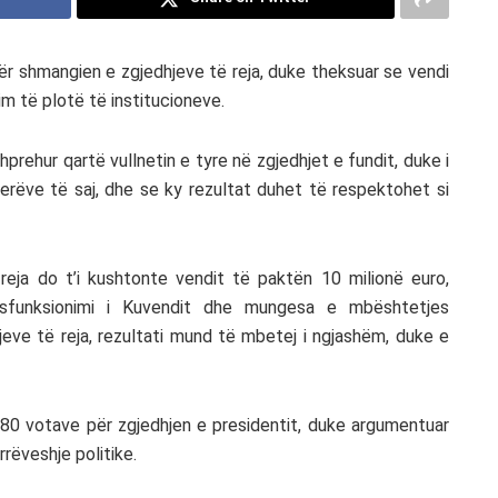
 për shmangien e zgjedhjeve të reja, duke theksuar se vendi
im të plotë të institucioneve.
hprehur qartë vullnetin e tyre në zgjedhjet e fundit, duke i
rëve të saj, dhe se ky rezultat duhet të respektohet si
ë reja do t’i kushtonte vendit të paktën 10 milionë euro,
osfunksionimi i Kuvendit dhe mungesa e mbështetjes
jeve të reja, rezultati mund të mbetej i ngjashëm, duke e
i 80 votave për zgjedhjen e presidentit, duke argumentuar
rrëveshje politike.