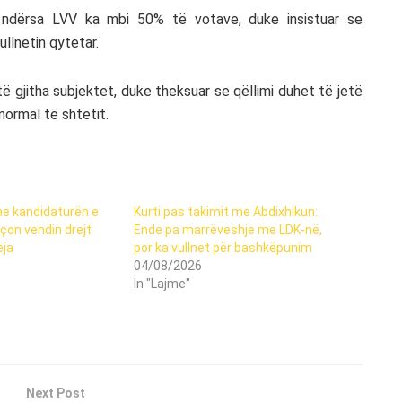
 ndërsa LVV ka mbi 50% të votave, duke insistuar se
llnetin qytetar.
 të gjitha subjektet, duke theksuar se qëllimi duhet të jetë
normal të shtetit.
me kandidaturën e
Kurti pas takimit me Abdixhikun:
çon vendin drejt
Ende pa marrëveshje me LDK-në,
eja
por ka vullnet për bashkëpunim
04/08/2026
In "Lajme"
Next Post