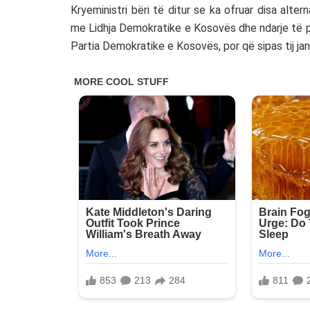
Kryeministri bëri të ditur se ka ofruar disa alte
me
Lidhja Demokratike e Kosovës
dhe ndarje të p
Partia Demokratike e Kosovës
, por që sipas tij ja