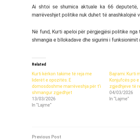
Ai shtoi se shumica aktuale ka 66 deputetë,
marrëveshjet politike nuk duhet të anashkalojnë vu
Në fund, Kurti apeloi për përgjegjësi politike nga
shmangia e bllokadave dhe sigurimi i funksionimit 
Related
Kurti kërkon takime të reja me
Bajrami: Kurti 
liderët e opozitës: E
Konjufcës po e 
domosdoshme marrëveshja për t’i
zgjedhjeve të r
shmangur zgjedhjet
04/03/2026
13/03/2026
In "Lajme"
In "Lajme"
Previous Post