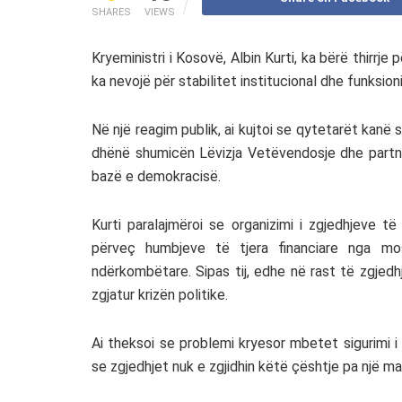
SHARES
VIEWS
Kryeministri i
Kosovë
,
Albin Kurti
, ka bërë thirrje
ka nevojë për stabilitet institucional dhe funksion
Në një reagim publik, ai kujtoi se qytetarët kanë s
dhënë shumicën
Lëvizja Vetëvendosje
dhe partne
bazë e demokracisë.
Kurti paralajmëroi se organizimi i zgjedhjeve t
përveç humbjeve të tjera financiare nga m
ndërkombëtare. Sipas tij, edhe në rast të zgjedh
zgjatur krizën politike.
Ai theksoi se problemi kryesor mbetet sigurimi 
se zgjedhjet nuk e zgjidhin këtë çështje pa një ma