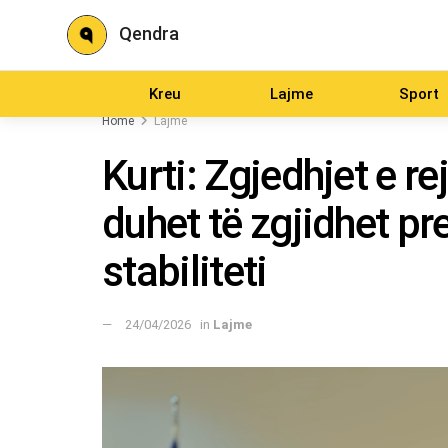
Qendra
Kreu
Lajme
Sport
Home
Lajme
Kurti: Zgjedhjet e r
duhet të zgjidhet pr
stabiliteti
24/04/2026
in
Lajme