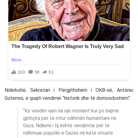
Ndërkohë, Sekretari i Përgjithshëm i OKB-së, António
Guterres, e quajti vendimin “historik dhe të domosdoshëm”.
“Ky vendim vjen në një moment kur po bëjmë
gjithçka për të rritur ndihmën humanitare në
Gaza. Ndikimi i tij është vendimtar për të
ndihmuar popullin e Gazës në këtë situatë