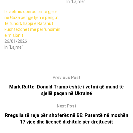
In "Lajme"
Izraeli nis operacion të gjerë
në Gaza për gjetjen e pengut
të fundit, hapja e Rafahut
kushtëzohet me përfundimin
e misionit
26/01/2026
In "Lajme"
Previous Post
Mark Rutte: Donald Trump është i vetmi që mund të
sjellë paqen në Ukrainë
Next Post
Rregulla të reja për shoferët në BE: Patentë në moshën
17 vjeç dhe licencë dixhitale për drejtuesit