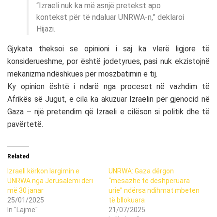
“Izraeli nuk ka më asnjë pretekst apo
kontekst për të ndaluar UNRWA-n,” deklaroi
Hijazi.
Gjykata theksoi se opinioni i saj ka vlerë ligjore të
konsiderueshme, por është jodetyrues, pasi nuk ekzistojnë
mekanizma ndëshkues për moszbatimin e tij.
Ky opinion është i ndarë nga proceset në vazhdim të
Afrikës së Jugut, e cila ka akuzuar Izraelin për gjenocid në
Gaza – një pretendim që Izraeli e cilëson si politik dhe të
pavërtetë.
Related
Izraeli kërkon largimin e
UNRWA: Gaza dërgon
UNRWA nga Jerusalemi deri
“mesazhe të dëshpëruara
më 30 janar
urie” ndërsa ndihmat mbeten
25/01/2025
të bllokuara
In "Lajme"
21/07/2025