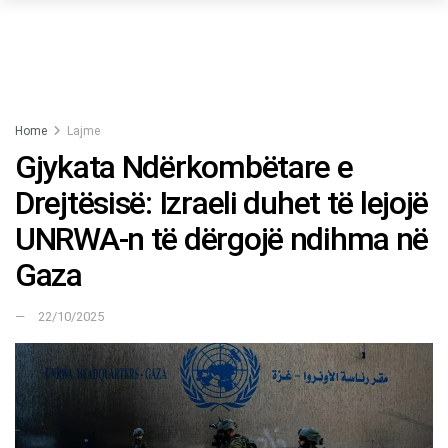
Home
Lajme
Gjykata Ndërkombëtare e
Drejtësisë: Izraeli duhet të lejojë
UNRWA-n të dërgojë ndihma në
Gaza
22/10/2025