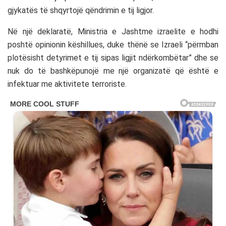
gjykatës të shqyrtojë qëndrimin e tij ligjor.
Në një deklaratë, Ministria e Jashtme izraelite e hodhi
poshtë opinionin këshillues, duke thënë se Izraeli “përmban
plotësisht detyrimet e tij sipas ligjit ndërkombëtar” dhe se
nuk do të bashkëpunojë me një organizatë që është e
infektuar me aktivitete terroriste.