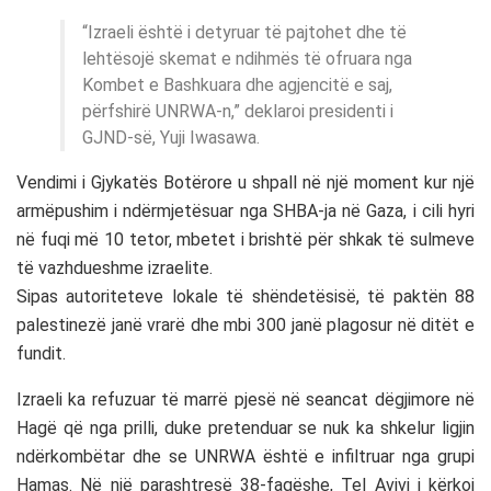
“Izraeli është i detyruar të pajtohet dhe të
lehtësojë skemat e ndihmës të ofruara nga
Kombet e Bashkuara dhe agjencitë e saj,
përfshirë UNRWA-n,” deklaroi presidenti i
GJND-së, Yuji Iwasawa.
Vendimi i Gjykatës Botërore u shpall në një moment kur një
armëpushim i ndërmjetësuar nga SHBA-ja në Gaza, i cili hyri
në fuqi më 10 tetor, mbetet i brishtë për shkak të sulmeve
të vazhdueshme izraelite.
Sipas autoriteteve lokale të shëndetësisë, të paktën 88
palestinezë janë vrarë dhe mbi 300 janë plagosur në ditët e
fundit.
Izraeli ka refuzuar të marrë pjesë në seancat dëgjimore në
Hagë që nga prilli, duke pretenduar se nuk ka shkelur ligjin
ndërkombëtar dhe se UNRWA është e infiltruar nga grupi
Hamas. Në një parashtresë 38-faqëshe, Tel Avivi i kërkoi