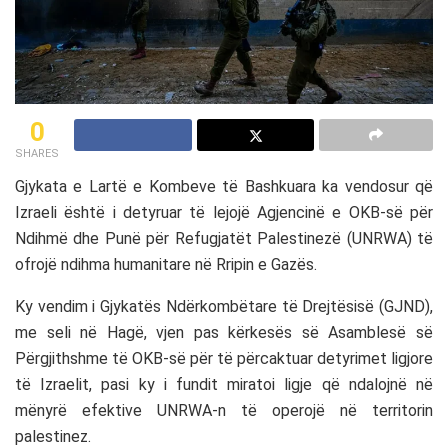
0
SHARES
Gjykata e Lartë e Kombeve të Bashkuara ka vendosur që
Izraeli është i detyruar të lejojë Agjencinë e OKB-së për
Ndihmë dhe Punë për Refugjatët Palestinezë (UNRWA) të
ofrojë ndihma humanitare në Rripin e Gazës.
Ky vendim i Gjykatës Ndërkombëtare të Drejtësisë (GJND),
me seli në Hagë, vjen pas kërkesës së Asamblesë së
Përgjithshme të OKB-së për të përcaktuar detyrimet ligjore
të Izraelit, pasi ky i fundit miratoi ligje që ndalojnë në
mënyrë efektive UNRWA-n të operojë në territorin
palestinez.