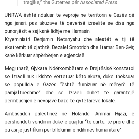
tragjike,” tha Guterres për
Associated Press
.
UNRWA është ndaluar të veprojë në territorin e Gazës që
nga janari, pas akuzave të qeverisë izraelite se disa nga
punonjësit e saj kanë lidhje me Hamasin.
Kryeministri Benjamin Netanyahu dhe aleatët e tij të
ekstremit të djathtë, Bezalel Smotrich dhe Itamar Ben-Gvir,
kanë kërkuar shpërbërjen e agjencisë.
Megjithatë, Gjykata Ndërkombëtare e Drejtësisë konstatoi
se Izraeli nuk i kishte vërtetuar këto akuza, duke theksuar
se popullsia e Gazës “është furnizuar në mënyrë të
pamjaftueshme” dhe se Izraeli duhet të garantojë
përmbushjen e nevojave bazë të qytetarëve lokalë.
Ambasadori palestinez në Holandë, Ammar Hijazi, e
përshëndeti vendimin duke e quajtur “të qartë, të prerë dhe
pa asnjë justifikim për bllokimin e ndihmës humanitare”.