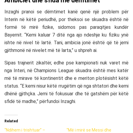
Ambiciet dhe sfida me dëmtimet
Inzaghi pranoi se dëmtimet kanë qenë një problem për
Interin në këtë periudhë, por theksoi se skuadra është në
formë të mirë fizike, sidomos pas paraqitjes kundër
Bayernit. “Kemi kaluar 7 ditë nga ajo ndeshje ku fiziku ynë
ishte në nivel të lartë. Tani, ambicia jonë është që të jemi
gjithmonë në nivelet më të larta,” u shpreh ai.
Sipas trajnerit zikaltër, edhe pse kampionati nuk varet më
nga Interi, në Champions League skuadra është mes katër
më të mirave të kontinentit dhe e meriton plotësisht këtë
status. “E kemi nisur këtë rrugëtim që nga shtatori dhe kemi
dhënë gjithçka. Jemi të fokusuar dhe të gatshëm për këtë
sfidë të madhe,” përfundoi Inzaghi.
Related
“Ndihem i trishtuar” –
“Më i mirë se Messi dhe