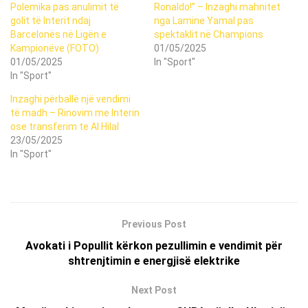
Polemika pas anulimit të
Ronaldo!” – Inzaghi mahnitet
golit të Interit ndaj
nga Lamine Yamal pas
Barcelonës në Ligën e
spektaklit në Champions
Kampionëve (FOTO)
01/05/2025
01/05/2025
In "Sport"
In "Sport"
Inzaghi përballë një vendimi
të madh – Rinovim me Interin
ose transferim te Al Hilal
23/05/2025
In "Sport"
Previous Post
Avokati i Popullit kërkon pezullimin e vendimit për
shtrenjtimin e energjisë elektrike
Next Post