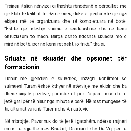
Trajneri italian nënvizoi gjithashtu rëndësinë e përballjes me
një klub të kalibrit të Barcelonës, duke e quajtur atë një nga
ekipet më të organizuara dhe të kompletuara në botë.
“Është një ndeshje shumë e rëndësishme dhe ne kemi
entuziazëm të madh. Barça është ndoshta skuadra më e
mirë në botë, por ne kemi respekt, jo frikë,” tha ai.
Situata në skuadër dhe opsionet për
formacionin
Lidhur me gjendjen e skuadrës, Inzaghi konfirmoi se
sulmuesi Turam është kthyer në stërvitje me ekipin dhe ka
dhënë sinjale pozitive, por mbetet për t’u parë nëse do të
jetë gati për të nisur nga minuta e parë. Në rast mungese të
tij, alternativa janë Taremi dhe Arnautoviç.
Në mbrojtje, Pavar nuk do të jetë i gatshëm, ndërsa trajneri
mund të zgjedhë mes Bisekut, Darmianit dhe De Vrij për të