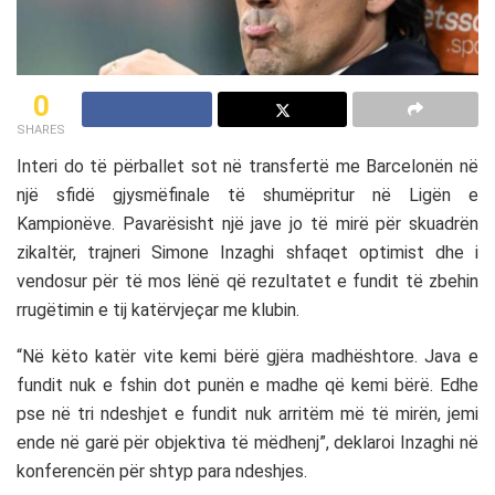
0
SHARES
Interi do të përballet sot në transfertë me Barcelonën në
një sfidë gjysmëfinale të shumëpritur në Ligën e
Kampionëve. Pavarësisht një jave jo të mirë për skuadrën
zikaltër, trajneri Simone Inzaghi shfaqet optimist dhe i
vendosur për të mos lënë që rezultatet e fundit të zbehin
rrugëtimin e tij katërvjeçar me klubin.
“Në këto katër vite kemi bërë gjëra madhështore. Java e
fundit nuk e fshin dot punën e madhe që kemi bërë. Edhe
pse në tri ndeshjet e fundit nuk arritëm më të mirën, jemi
ende në garë për objektiva të mëdhenj”, deklaroi Inzaghi në
konferencën për shtyp para ndeshjes.