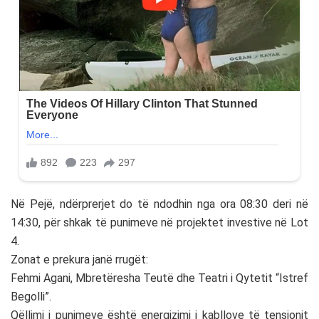
Në Pejë, ndërprerjet do të ndodhin nga ora 08:30 deri në
14:30, për shkak të punimeve në projektet investive në Lot
4.
Zonat e prekura janë rrugët:
Fehmi Agani, Mbretëresha Teutë dhe Teatri i Qytetit “Istref
Begolli”.
Qëllimi i punimeve është energizimi i kabllove të tensionit