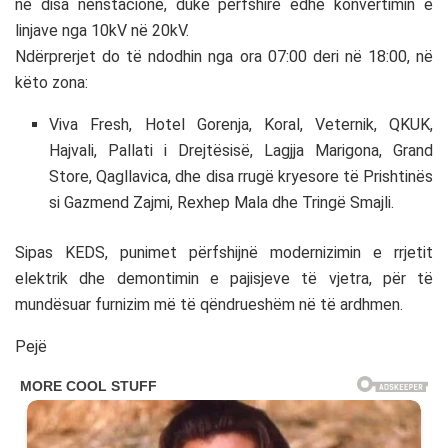
në disa nënstacione, duke përfshirë edhe konvertimin e
linjave nga 10kV në 20kV.
Ndërprerjet do të ndodhin nga ora 07:00 deri në 18:00, në
këto zona:
Viva Fresh, Hotel Gorenja, Koral, Veternik, QKUK,
Hajvali, Pallati i Drejtësisë, Lagjja Marigona, Grand
Store, Qagllavica, dhe disa rrugë kryesore të Prishtinës
si Gazmend Zajmi, Rexhep Mala dhe Tringë Smajli.
Sipas KEDS, punimet përfshijnë modernizimin e rrjetit
elektrik dhe demontimin e pajisjeve të vjetra, për të
mundësuar furnizim më të qëndrueshëm në të ardhmen.
Pejë