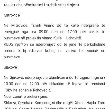
të ulët dhe përmirësimi i stabilitetit të rrjetit.
Mitrovicë
Në Mitrovicë, fshati Vinarc do të ketë ndërprerje të
energjisë nga ora 09:00 deri në 17:00, për shkak të
punimeve në projektin Vinarc Kullë – Lahovitë.
KEDS njofton se ndërprerjet do të jenë të përkohshme
brenda këtij intervali kohor, në varësi të ecurisë së
punimeve.
Gjakovë
Në Gjakovë, ndërprerjet e planifikuara do të zgjasin nga ora
10:00 deri në 12:00, për shkarkim të linjave të tensionit
10kV në zonën e Rahovecit.
Ndër zonat e prekura janë:
Shkoza, Qendra e Komunës, si dhe rrugët Xhelal Hajda-Toni,