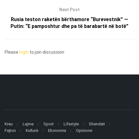
Next Post
Rusia teston raketën bërthamore “Burevestnik” —
Putin: “E pamposhtur dhe pa të barabartë në botë”
Please
login
to join discussion
Kreu
Lajme
Sport
Lifestyle
Shendeti
Fejton
Kulturë
Ekonomia
Opinione