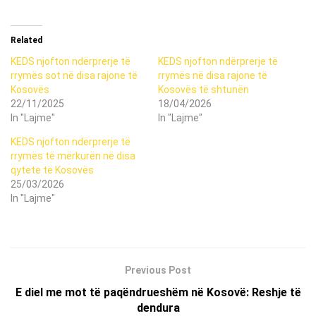
Related
KEDS njofton ndërprerje të
KEDS njofton ndërprerje të
rrymës sot në disa rajone të
rrymës në disa rajone të
Kosovës
Kosovës të shtunën
22/11/2025
18/04/2026
In "Lajme"
In "Lajme"
KEDS njofton ndërprerje të
rrymës të mërkurën në disa
qytete të Kosovës
25/03/2026
In "Lajme"
Previous Post
E diel me mot të paqëndrueshëm në Kosovë: Reshje të
dendura