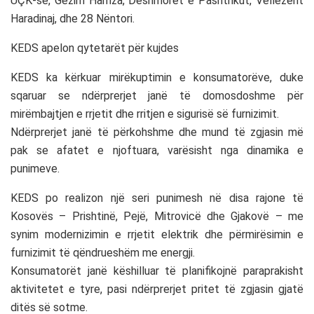
UÇK-së, Gëzim Hamza, Dëshmorët e Pashtrikut, Vëllezërit
Haradinaj, dhe 28 Nëntori.
KEDS apelon qytetarët për kujdes
KEDS ka kërkuar mirëkuptimin e konsumatorëve, duke
sqaruar se ndërprerjet janë të domosdoshme për
mirëmbajtjen e rrjetit dhe rritjen e sigurisë së furnizimit.
Ndërprerjet janë të përkohshme dhe mund të zgjasin më
pak se afatet e njoftuara, varësisht nga dinamika e
punimeve.
KEDS po realizon një seri punimesh në disa rajone të
Kosovës – Prishtinë, Pejë, Mitrovicë dhe Gjakovë – me
synim modernizimin e rrjetit elektrik dhe përmirësimin e
furnizimit të qëndrueshëm me energji.
Konsumatorët janë këshilluar të planifikojnë paraprakisht
aktivitetet e tyre, pasi ndërprerjet pritet të zgjasin gjatë
ditës së sotme.