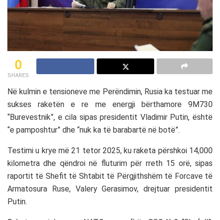
0
SHARES
Në kulmin e tensioneve me Perëndimin, Rusia ka testuar me
sukses raketën e re me energji bërthamore 9M730
“Burevestnik”, e cila sipas presidentit Vladimir Putin, është
“e pamposhtur” dhe “nuk ka të barabartë në botë”.
Testimi u krye më 21 tetor 2025, ku raketa përshkoi 14,000
kilometra dhe qëndroi në fluturim për rreth 15 orë, sipas
raportit të Shefit të Shtabit të Përgjithshëm të Forcave të
Armatosura Ruse, Valery Gerasimov, drejtuar presidentit
Putin.