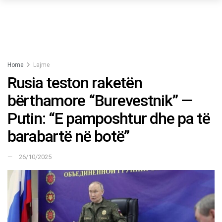
Home
Lajme
Rusia teston raketën
bërthamore “Burevestnik” —
Putin: “E pamposhtur dhe pa të
barabartë në botë”
26/10/2025