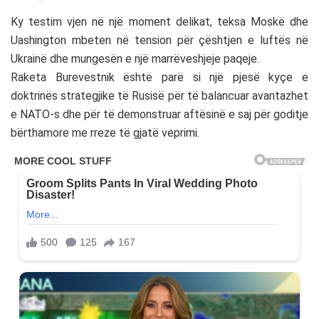
Ky testim vjen në një moment delikat, teksa Moskë dhe
Uashington mbeten në tension për çështjen e luftës në
Ukrainë dhe mungesën e një marrëveshjeje paqeje.
Raketa Burevestnik është parë si një pjesë kyçe e
doktrinës strategjike të Rusisë për të balancuar avantazhet
e NATO-s dhe për të demonstruar aftësinë e saj për goditje
bërthamore me rreze të gjatë veprimi.