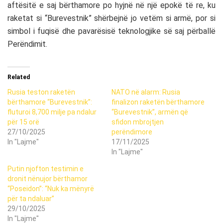
aftësitë e saj bërthamore po hyjnë në një epokë të re, ku
raketat si “Burevestnik” shërbejnë jo vetëm si armë, por si
simbol i fuqisë dhe pavarësisë teknologjike së saj përballë
Perëndimit.
Related
Rusia teston raketën
NATO në alarm: Rusia
bërthamore “Burevestnik”:
finalizon raketën bërthamore
fluturoi 8,700 milje pa ndalur
“Burevestnik”, armën që
për 15 orë
sfidon mbrojtjen
27/10/2025
perëndimore
In "Lajme"
17/11/2025
In "Lajme"
Putin njofton testimin e
dronit nënujor bërthamor
“Poseidon”: “Nuk ka mënyrë
për ta ndaluar”
29/10/2025
In "Lajme"