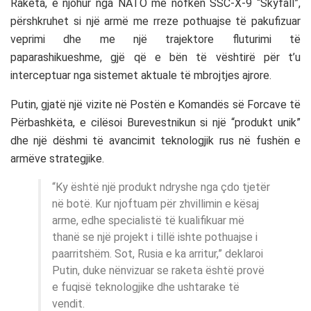
Raketa, e njohur nga NATO me nofkën SSC-X-9 “Skyfall”,
përshkruhet si një armë me rreze pothuajse të pakufizuar
veprimi dhe me një trajektore fluturimi të
paparashikueshme, gjë që e bën të vështirë për t’u
interceptuar nga sistemet aktuale të mbrojtjes ajrore.
Putin, gjatë një vizite në Postën e Komandës së Forcave të
Përbashkëta, e cilësoi Burevestnikun si një “produkt unik”
dhe një dëshmi të avancimit teknologjik rus në fushën e
armëve strategjike.
“Ky është një produkt ndryshe nga çdo tjetër
në botë. Kur njoftuam për zhvillimin e kësaj
arme, edhe specialistë të kualifikuar më
thanë se një projekt i tillë ishte pothuajse i
paarritshëm. Sot, Rusia e ka arritur,” deklaroi
Putin, duke nënvizuar se raketa është provë
e fuqisë teknologjike dhe ushtarake të
vendit.