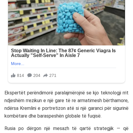
Ekspertët perëndimorë paralajmërojnë se kjo teknologji rrit
ndjeshëm rrezikun e një gare të re armatimesh bërthamore,
ndërsa Kremlini e portretizon atë si një garanci për sigurinë
kombëtare dhe baraspeshën globale të fuqisë.
Rusia po dërgon një mesazh të qartë strategjik — që