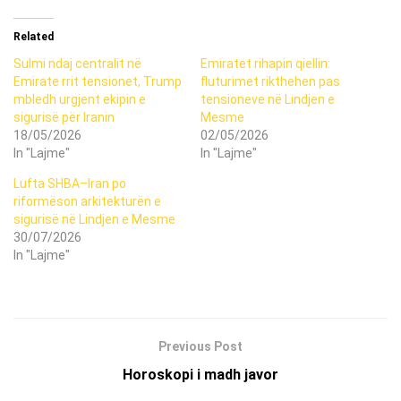
Related
Sulmi ndaj centralit në
Emiratet rihapin qiellin:
Emirate rrit tensionet, Trump
fluturimet rikthehen pas
mbledh urgjent ekipin e
tensioneve në Lindjen e
sigurisë për Iranin
Mesme
18/05/2026
02/05/2026
In "Lajme"
In "Lajme"
Lufta SHBA–Iran po
riformëson arkitekturën e
sigurisë në Lindjen e Mesme
30/07/2026
In "Lajme"
Previous Post
Horoskopi i madh javor