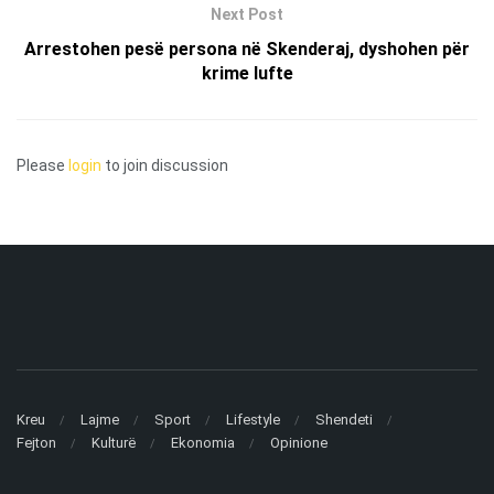
Next Post
Arrestohen pesë persona në Skenderaj, dyshohen për
krime lufte
Please
login
to join discussion
Kreu
Lajme
Sport
Lifestyle
Shendeti
Fejton
Kulturë
Ekonomia
Opinione