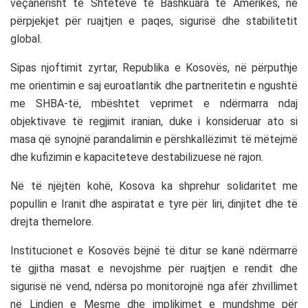
veçanërisht të Shteteve të Bashkuara të Amerikës, në
përpjekjet për ruajtjen e paqes, sigurisë dhe stabilitetit
global.
Sipas njoftimit zyrtar, Republika e Kosovës, në përputhje
me orientimin e saj euroatlantik dhe partneritetin e ngushtë
me SHBA-të, mbështet veprimet e ndërmarra ndaj
objektivave të regjimit iranian, duke i konsideruar ato si
masa që synojnë parandalimin e përshkallëzimit të mëtejmë
dhe kufizimin e kapaciteteve destabilizuese në rajon.
Në të njëjtën kohë, Kosova ka shprehur solidaritet me
popullin e Iranit dhe aspiratat e tyre për liri, dinjitet dhe të
drejta themelore.
Institucionet e Kosovës bëjnë të ditur se kanë ndërmarrë
të gjitha masat e nevojshme për ruajtjen e rendit dhe
sigurisë në vend, ndërsa po monitorojnë nga afër zhvillimet
në Lindjen e Mesme dhe implikimet e mundshme për