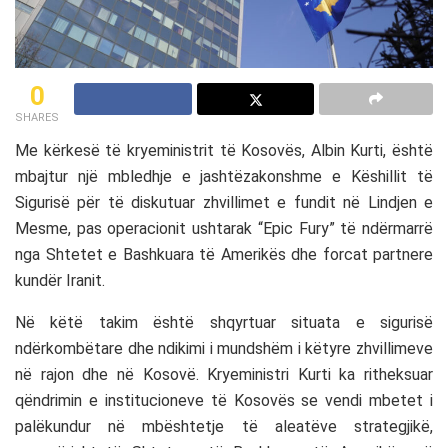
0
SHARES
Me kërkesë të kryeministrit të Kosovës, Albin Kurti, është
mbajtur një mbledhje e jashtëzakonshme e Këshillit të
Sigurisë për të diskutuar zhvillimet e fundit në Lindjen e
Mesme, pas operacionit ushtarak “Epic Fury” të ndërmarrë
nga Shtetet e Bashkuara të Amerikës dhe forcat partnere
kundër Iranit.
Në këtë takim është shqyrtuar situata e sigurisë
ndërkombëtare dhe ndikimi i mundshëm i këtyre zhvillimeve
në rajon dhe në Kosovë. Kryeministri Kurti ka ritheksuar
qëndrimin e institucioneve të Kosovës se vendi mbetet i
palëkundur në mbështetje të aleatëve strategjikë,