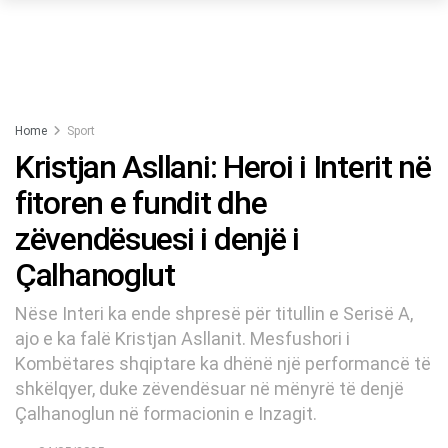
Home
Sport
Kristjan Asllani: Heroi i Interit në
fitoren e fundit dhe
zëvendësuesi i denjë i
Çalhanoglut
Nëse Interi ka ende shpresë për titullin e Serisë A,
ajo e ka falë Kristjan Asllanit. Mesfushori i
Kombëtares shqiptare ka dhënë një performancë të
shkëlqyer, duke zëvendësuar në mënyrë të denjë
Çalhanoglun në formacionin e Inzagit.