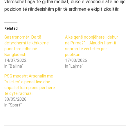
vlerësohet nga të gjitha mediat, duke e vendosur atë në një
pozicion të rëndësishëm për të ardhmen e ekipit zikaltër.
Related
Gastronomët: Do të
A ke qenë ndonjëherë i dehur
detyrohemi të kërkojmë
në Prime?” – Alaudin Hamiti
punëtorë edhe në
sqaron të vërtetën për
Bangladesh
publikun
14/07/2022
17/03/2026
In "Ballina"
In "Lajme"
PSG mposht Arsenalin me
“ruletën” e penalltive dhe
shpallet kampione për herë
të dytë radhazi
30/05/2026
In "Sport"