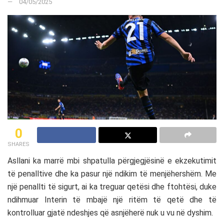
04/05/2025
0
SHARES
Asllani ka marrë mbi shpatulla përgjegjësinë e ekzekutimit
të penalltive dhe ka pasur një ndikim të menjëhershëm. Me
një penallti të sigurt, ai ka treguar qetësi dhe ftohtësi, duke
ndihmuar Interin të mbajë një ritëm të qetë dhe të
kontrolluar gjatë ndeshjes që asnjëherë nuk u vu në dyshim.