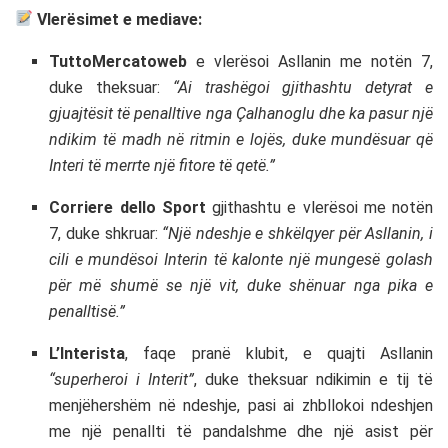
Vlerësimet e mediave:
TuttoMercatoweb
e vlerësoi Asllanin me notën 7,
duke theksuar:
“Ai trashëgoi gjithashtu detyrat e
gjuajtësit të penalltive nga Çalhanoglu dhe ka pasur një
ndikim të madh në ritmin e lojës, duke mundësuar që
Interi të merrte një fitore të qetë.”
Corriere dello Sport
gjithashtu e vlerësoi me notën
7, duke shkruar:
“Një ndeshje e shkëlqyer për Asllanin, i
cili e mundësoi Interin të kalonte një mungesë golash
për më shumë se një vit, duke shënuar nga pika e
penalltisë.”
L’Interista
, faqe pranë klubit, e quajti Asllanin
“superheroi i Interit”
, duke theksuar ndikimin e tij të
menjëhershëm në ndeshje, pasi ai zhbllokoi ndeshjen
me një penallti të pandalshme dhe një asist për