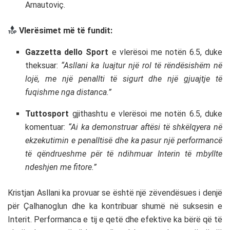
Arnautoviç.
Vlerësimet më të fundit:
Gazzetta dello Sport
e vlerësoi me notën 6.5, duke
theksuar:
“Asllani ka luajtur një rol të rëndësishëm në
lojë, me një penallti të sigurt dhe një gjuajtje të
fuqishme nga distanca.”
Tuttosport
gjithashtu e vlerësoi me notën 6.5, duke
komentuar:
“Ai ka demonstruar aftësi të shkëlqyera në
ekzekutimin e penalltisë dhe ka pasur një performancë
të qëndrueshme për të ndihmuar Interin të mbyllte
ndeshjen me fitore.”
Kristjan Asllani ka provuar se është një zëvendësues i denjë
për Çalhanoglun dhe ka kontribuar shumë në suksesin e
Interit. Performanca e tij e qetë dhe efektive ka bërë që të