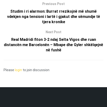
Previous Post
Studim i ri alarmon: Burrat rrezikojnë më shumë
vdekjen nga tensioni i lartë i gjakut dhe sëmundje të
tjera kronike
Next Post
Real Madridi fiton 3-2 ndaj Selta Vigos dhe ruan
distancën me Barcelonën – Mbape dhe Gyler shkëlqejnë
në fushë
Please
login
to join discussion