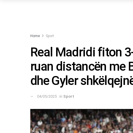
Home
Sport
Real Madridi fiton 3
ruan distancën me 
dhe Gyler shkëlqejn
04/05/2025
in
Sport