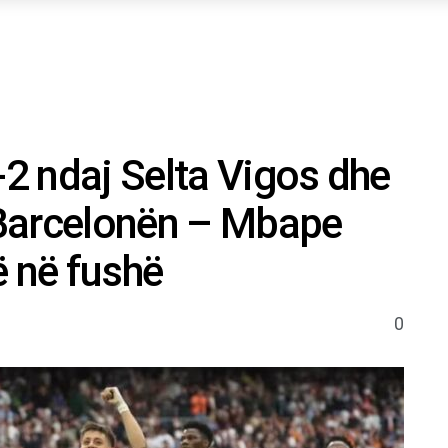
-2 ndaj Selta Vigos dhe
Barcelonën – Mbape
ë në fushë
0