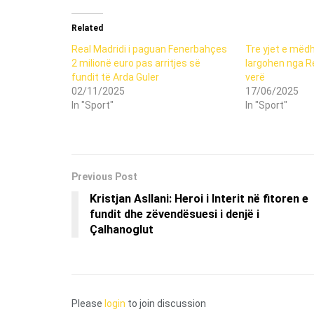
Related
Real Madridi i paguan Fenerbahçes
Tre yjet e mëd
2 milionë euro pas arritjes së
largohen nga Re
fundit të Arda Guler
verë
02/11/2025
17/06/2025
In "Sport"
In "Sport"
Previous Post
Kristjan Asllani: Heroi i Interit në fitoren e
fundit dhe zëvendësuesi i denjë i
Çalhanoglut
Please
login
to join discussion