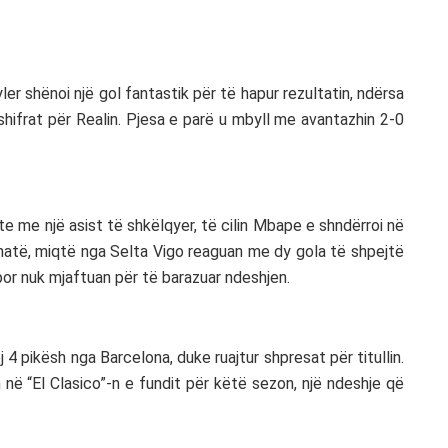
er shënoi një gol fantastik për të hapur rezultatin, ndërsa
hifrat për Realin. Pjesa e parë u mbyll me avantazhin 2-0
e me një asist të shkëlqyer, të cilin Mbape e shndërroi në
ithatë, miqtë nga Selta Vigo reaguan me dy gola të shpejtë
or nuk mjaftuan për të barazuar ndeshjen.
4 pikësh nga Barcelona, duke ruajtur shpresat për titullin.
 në “El Clasico”-n e fundit për këtë sezon, një ndeshje që