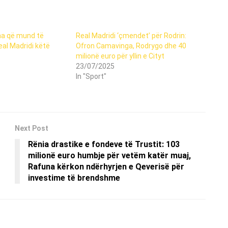
ha që mund të
Real Madridi ‘çmendet’ për Rodrin:
al Madridi këtë
Ofron Camavinga, Rodrygo dhe 40
milionë euro për yllin e Cityt
23/07/2025
In "Sport"
Next Post
Rënia drastike e fondeve të Trustit: 103
milionë euro humbje për vetëm katër muaj,
Rafuna kërkon ndërhyrjen e Qeverisë për
investime të brendshme