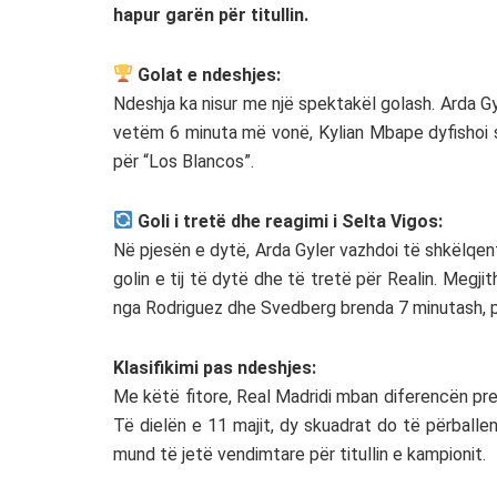
hapur garën për titullin.
Golat e ndeshjes:
Ndeshja ka nisur me një spektakël golash. Arda Gyl
vetëm 6 minuta më vonë, Kylian Mbape dyfishoi s
për “Los Blancos”.
Goli i tretë dhe reagimi i Selta Vigos:
Në pjesën e dytë, Arda Gyler vazhdoi të shkëlqent
golin e tij të dytë dhe të tretë për Realin. Megj
nga Rodriguez dhe Svedberg brenda 7 minutash, p
Klasifikimi pas ndeshjes:
Me këtë fitore, Real Madridi mban diferencën prej 
Të dielën e 11 majit, dy skuadrat do të përballen
mund të jetë vendimtare për titullin e kampionit.