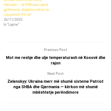
Hamzën – në PDK kam qenë
gjithmonë, objektivi është ta
mposhtim VV-në”
26/11/2025
In "Lajme"
Previous Post
Mot me reshje dhe ulje temperaturash në Kosovë dhe
rajon
Next Post
Zelenskyy: Ukraina merr më shumë sisteme Patriot
nga SHBA dhe Gjermania — kërkon më shumë
mbështetje perëndimore