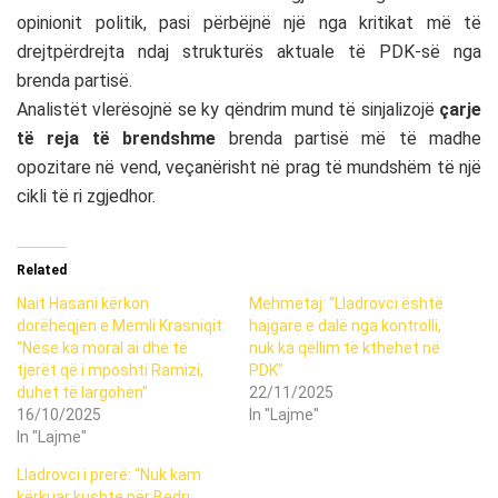
opinionit politik, pasi përbëjnë një nga kritikat më të
drejtpërdrejta ndaj strukturës aktuale të PDK-së nga
brenda partisë.
Analistët vlerësojnë se ky qëndrim mund të sinjalizojë
çarje
të reja të brendshme
brenda partisë më të madhe
opozitare në vend, veçanërisht në prag të mundshëm të një
cikli të ri zgjedhor.
Related
Nait Hasani kërkon
Mehmetaj: “Lladrovci është
dorëheqjen e Memli Krasniqit:
hajgare e dalë nga kontrolli,
“Nëse ka moral ai dhe të
nuk ka qëllim të kthehet në
tjerët që i mposhti Ramizi,
PDK”
duhet të largohen”
22/11/2025
16/10/2025
In "Lajme"
In "Lajme"
Lladrovci i prerë: “Nuk kam
kërkuar kushte për Bedri