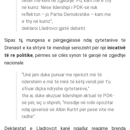
nesër më keni në zgjedhje. Po, kam me e thy
në kurriz. Nëse lidershipi i PDK-së nuk
reflekton – jo Partia Demokratike – kam me
e thy në kurriz”,
deklaroi Lladrovci gjatë debatit.
Sipas tij, mungesa e përgjegjësisë ndaj qytetarëve të
Drenasit e ka shtyrë të mendojë seriozisht për një
inicativë
të re politike
, përmes së cilës synon të garojë në zgjedhje
nacionale.
“Unë jam duke punuar me njerëzit më të
ndershëm e më të mirë të këtij vendi për t’u
ofruar diçka ndryshe qytetarëve,”
tha ai, duke akuzuar lidershipin aktual të PDK-
së për, siç u shpreh, “mosdije në rolin opozitar
ndaj qeverisë së Albin Kurtit për pesë vite me
radhë”.
Deklaratat e Lladrovcit kanë ngjallur reagime brenda