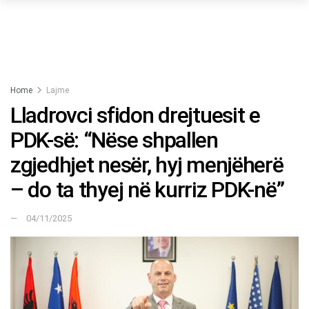
Home
Lajme
Lladrovci sfidon drejtuesit e
PDK-së: “Nëse shpallen
zgjedhjet nesër, hyj menjëherë
– do ta thyej në kurriz PDK-në”
04/11/2025