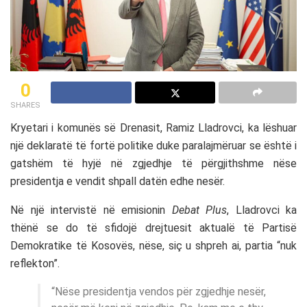
0
SHARES
Kryetari i komunës së Drenasit, Ramiz Lladrovci, ka lëshuar
një deklaratë të fortë politike duke paralajmëruar se është i
gatshëm të hyjë në zgjedhje të përgjithshme nëse
presidentja e vendit shpall datën edhe nesër.
Në një intervistë në emisionin
Debat Plus
, Lladrovci ka
thënë se do të sfidojë drejtuesit aktualë të Partisë
Demokratike të Kosovës, nëse, siç u shpreh ai, partia “nuk
reflekton”.
“Nëse presidentja vendos për zgjedhje nesër,