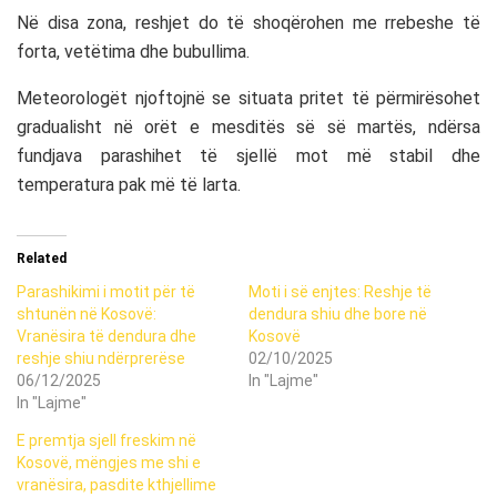
Në disa zona, reshjet do të shoqërohen me rrebeshe të
forta, vetëtima dhe bubullima.
Meteorologët njoftojnë se situata pritet të përmirësohet
gradualisht në orët e mesditës së së martës, ndërsa
fundjava parashihet të sjellë mot më stabil dhe
temperatura pak më të larta.
Related
Parashikimi i motit për të
Moti i së enjtes: Reshje të
shtunën në Kosovë:
dendura shiu dhe bore në
Vranësira të dendura dhe
Kosovë
reshje shiu ndërprerëse
02/10/2025
06/12/2025
In "Lajme"
In "Lajme"
E premtja sjell freskim në
Kosovë, mëngjes me shi e
vranësira, pasdite kthjellime