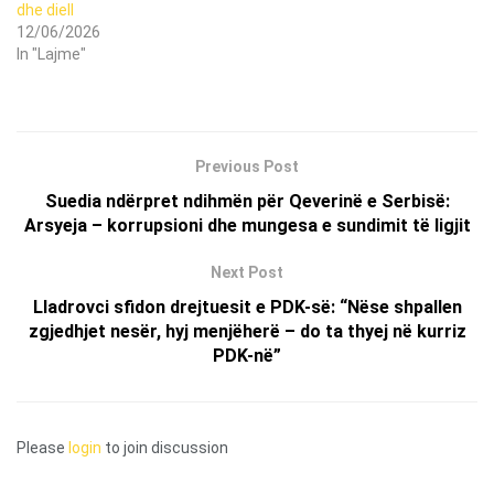
dhe diell
12/06/2026
In "Lajme"
Previous Post
Suedia ndërpret ndihmën për Qeverinë e Serbisë:
Arsyeja – korrupsioni dhe mungesa e sundimit të ligjit
Next Post
Lladrovci sfidon drejtuesit e PDK-së: “Nëse shpallen
zgjedhjet nesër, hyj menjëherë – do ta thyej në kurriz
PDK-në”
Please
login
to join discussion