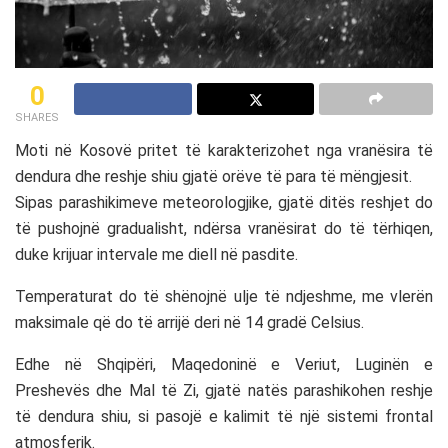
0
SHARES
Moti në Kosovë pritet të karakterizohet nga vranësira të
dendura dhe reshje shiu gjatë orëve të para të mëngjesit.
Sipas parashikimeve meteorologjike, gjatë ditës reshjet do
të pushojnë gradualisht, ndërsa vranësirat do të tërhiqen,
duke krijuar intervale me diell në pasdite.
Temperaturat do të shënojnë ulje të ndjeshme, me vlerën
maksimale që do të arrijë deri në 14 gradë Celsius.
Edhe në Shqipëri, Maqedoninë e Veriut, Luginën e
Preshevës dhe Mal të Zi, gjatë natës parashikohen reshje
të dendura shiu, si pasojë e kalimit të një sistemi frontal
atmosferik.