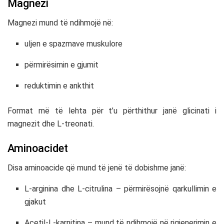
Magnezi
Magnezi mund të ndihmojë në:
uljen e spazmave muskulore
përmirësimin e gjumit
reduktimin e ankthit
Format më të lehta për t’u përthithur janë glicinati i
magnezit dhe L-treonati.
Aminoacidet
Disa aminoacide që mund të jenë të dobishme janë:
L-arginina dhe L-citrulina – përmirësojnë qarkullimin e
gjakut
Acetil-L-karnitina – mund të ndihmojë në rigjenerimin e