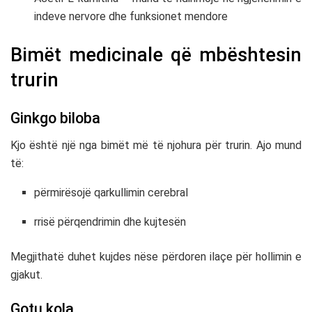
indeve nervore dhe funksionet mendore
Bimët medicinale që mbështesin
trurin
Ginkgo biloba
Kjo është një nga bimët më të njohura për trurin. Ajo mund
të:
përmirësojë qarkullimin cerebral
rrisë përqendrimin dhe kujtesën
Megjithatë duhet kujdes nëse përdoren ilaçe për hollimin e
gjakut.
Gotu kola