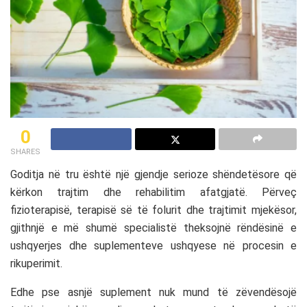
0
SHARES
Goditja në tru është një gjendje serioze shëndetësore që
kërkon trajtim dhe rehabilitim afatgjatë. Përveç
fizioterapisë, terapisë së të folurit dhe trajtimit mjekësor,
gjithnjë e më shumë specialistë theksojnë rëndësinë e
ushqyerjes dhe suplementeve ushqyese në procesin e
rikuperimit.
Edhe pse asnjë suplement nuk mund të zëvendësojë