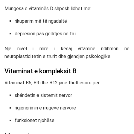
Mungesa e vitaminës D shpesh lidhet me:
rikuperim më të ngadaltë
depresion pas goditjes në tru
Një nivel i mirë i kësaj vitamine ndihmon në
neuroplasticitetin e trurit dhe gjendjen psikologjike.
Vitaminat e kompleksit B
Vitaminat B6, B9 dhe B12 janë thelbësore për:
shëndetin e sistemit nervor
rigjenerimin e rrugëve nervore
funksionet njohëse