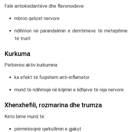
Falë antioksidantëve dhe flavonoideve:
mbron qelizat nervore
ndihmon në parandalimin e dëmtimeve të mëtejshme
të trurit
Kurkuma
Përbërësi aktiv kurkumina:
ka efekt të fuqishëm anti-inflamator
mund të ndihmojë në krijimin e lidhjeve të reja nervore
Xhenxhefili, rozmarina dhe trumza
Këto bimë mund të:
përmirësojnë qarkullimin e gjakut