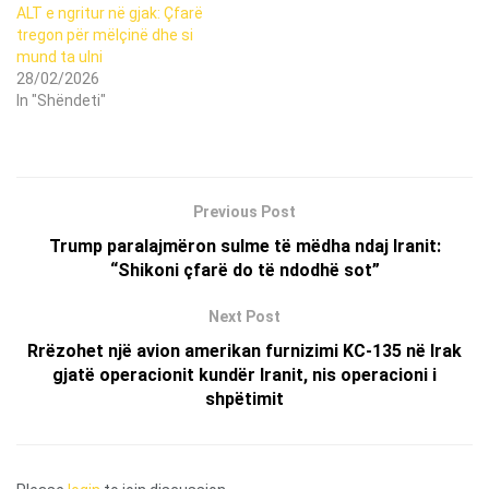
ALT e ngritur në gjak: Çfarë
tregon për mëlçinë dhe si
mund ta ulni
28/02/2026
In "Shëndeti"
Previous Post
Trump paralajmëron sulme të mëdha ndaj Iranit:
“Shikoni çfarë do të ndodhë sot”
Next Post
Rrëzohet një avion amerikan furnizimi KC-135 në Irak
gjatë operacionit kundër Iranit, nis operacioni i
shpëtimit