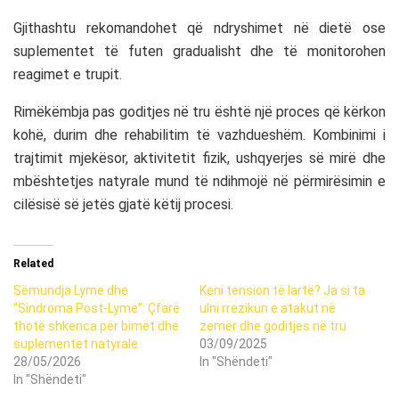
Gjithashtu rekomandohet që ndryshimet në dietë ose
suplementet të futen gradualisht dhe të monitorohen
reagimet e trupit.
Rimëkëmbja pas goditjes në tru është një proces që kërkon
kohë, durim dhe rehabilitim të vazhdueshëm. Kombinimi i
trajtimit mjekësor, aktivitetit fizik, ushqyerjes së mirë dhe
mbështetjes natyrale mund të ndihmojë në përmirësimin e
cilësisë së jetës gjatë këtij procesi.
Related
Sëmundja Lyme dhe
Keni tension të lartë? Ja si ta
“Sindroma Post-Lyme”: Çfarë
ulni rrezikun e atakut në
thotë shkenca për bimët dhe
zemër dhe goditjes në tru
suplementet natyrale
03/09/2025
28/05/2026
In "Shëndeti"
In "Shëndeti"