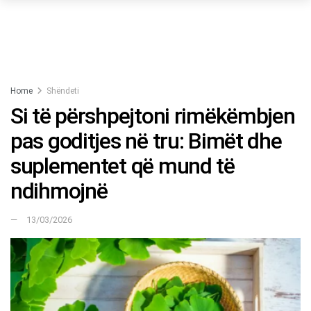
Home
Shëndeti
Si të përshpejtoni rimëkëmbjen
pas goditjes në tru: Bimët dhe
suplementet që mund të
ndihmojnë
13/03/2026