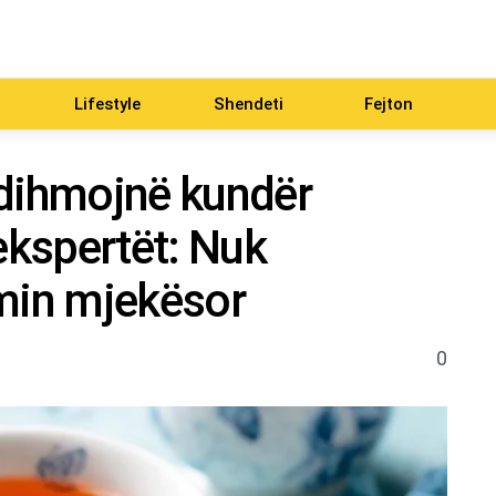
Lifestyle
Shendeti
Fejton
ndihmojnë kundër
ekspertët: Nuk
imin mjekësor
0