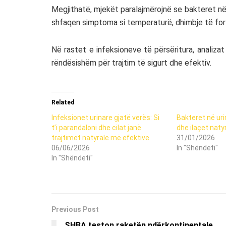
Megjithatë, mjekët paralajmërojnë se bakteret në
shfaqen simptoma si temperaturë, dhimbje të forta
Në rastet e infeksioneve të përsëritura, analiz
rëndësishëm për trajtim të sigurt dhe efektiv.
Related
Infeksionet urinare gjatë verës: Si
Bakteret në uri
t’i parandaloni dhe cilat janë
dhe ilaçet naty
trajtimet natyrale më efektive
31/01/2026
06/06/2026
In "Shëndeti"
In "Shëndeti"
Previous Post
SHBA teston raketën ndërkontinentale