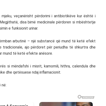
 mjeku, veçanërisht përdorimi i antibiotikëve kur është i
Megjithatë, disa bimë medicinale përdoren si mbështetje
in e funksionit urinar.
përmban arbutinë – një substancë që mund të ketë efekt
e tradicionale, ajo përdoret për periudha të shkurtra dhe
tur mund të ketë efekte anësore.
ës si mëndafshi i misrit, kamomili, hithra, calendula dhe
tike dhe qetësuese ndaj inflamacionit.
 në: