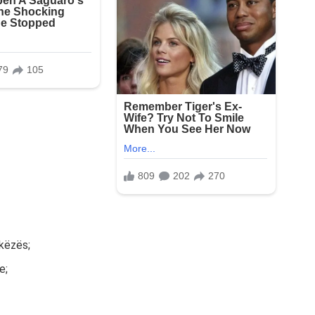
ikëzës;
e;