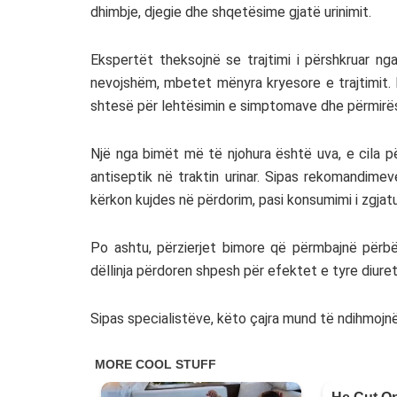
dhimbje, djegie dhe shqetësime gjatë urinimit.
Ekspertët theksojnë se trajtimi i përshkruar nga
nevojshëm, mbetet mënyra kryesore e trajtimit. 
shtesë për lehtësimin e simptomave dhe përmirësim
Një nga bimët më të njohura është uva, e cila 
antiseptik në traktin urinar. Sipas rekomandimev
kërkon kujdes në përdorim, pasi konsumimi i zgja
Po ashtu, përzierjet bimore që përmbajnë përbër
dëllinja përdoren shpesh për efektet e tyre diure
Sipas specialistëve, këto çajra mund të ndihmojnë