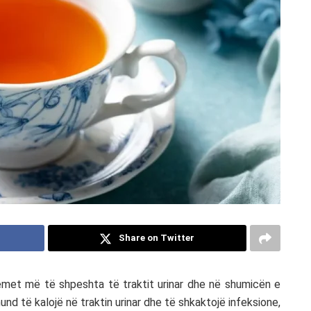
Share on Twitter
emet më të shpeshta të traktit urinar dhe në shumicën e
i mund të kalojë në traktin urinar dhe të shkaktojë infeksione,