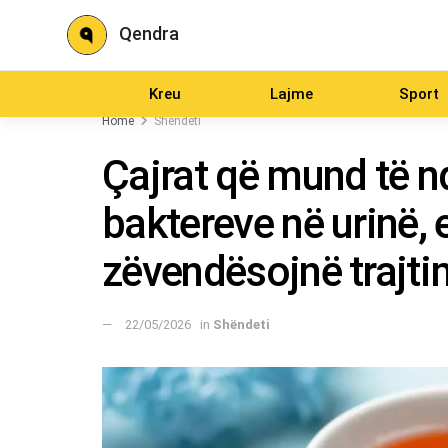
Qendra
Kreu
Lajme
Sport
Home
Shëndeti
Çajrat që mund të 
baktereve në urinë, 
zëvendësojnë trajt
22/05/2026
in
Shëndeti