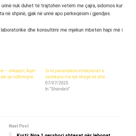
 urinë nuk duhet të trajtohen vetëm me çajra, sidomos kur
 në shpinë, gjak në urinë apo përkeqësim i gjendjes.
at laboratorike dhe konsultimi me mjekun mbeten hapi më i
në – shkaqet, llojet
Si të parandaloni infeksionet e
rale që ndihmojnë
veshkave me një shegë në ditë
07/07/2025
In "Shëndeti"
Next Post
Kurti: Nga 1 qershori shtesat për lehonat