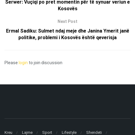
Serwer: Vuçiqi po pret momentin për të synuar veriun e
Kosovës
Next Post
Ermal Sadiku: Sulmet ndaj meje dhe Janina Ymerit janë
politike, problemi i Kosovës është qeverisja
Please
login
to join discussion
Kreu
Lajme
Sport
Lifestyle
Shendeti