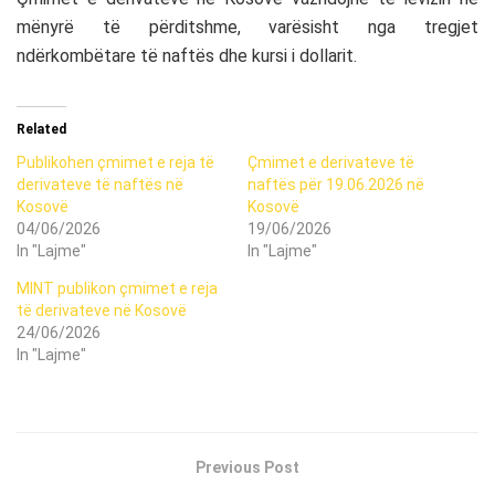
mënyrë të përditshme, varësisht nga tregjet
ndërkombëtare të naftës dhe kursi i dollarit.
Related
Publikohen çmimet e reja të
Çmimet e derivateve të
derivateve të naftës në
naftës për 19.06.2026 në
Kosovë
Kosovë
04/06/2026
19/06/2026
In "Lajme"
In "Lajme"
MINT publikon çmimet e reja
të derivateve në Kosovë
24/06/2026
In "Lajme"
Previous Post