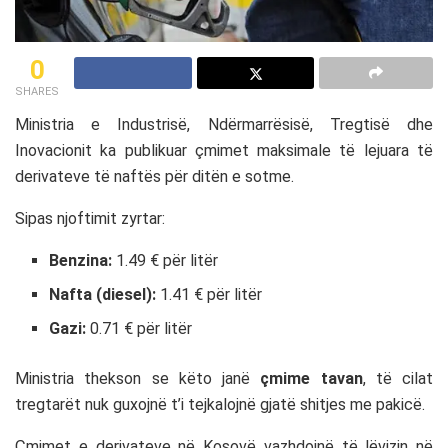
0
SHARES
Ministria e Industrisë, Ndërmarrësisë, Tregtisë dhe
Inovacionit ka publikuar çmimet maksimale të lejuara të
derivateve të naftës për ditën e sotme.
Sipas njoftimit zyrtar:
Benzina:
1.49 € për litër
Nafta (diesel):
1.41 € për litër
Gazi:
0.71 € për litër
Ministria thekson se këto janë
çmime tavan
, të cilat
tregtarët nuk guxojnë t’i tejkalojnë gjatë shitjes me pakicë.
Çmimet e derivateve në Kosovë vazhdojnë të lëvizin në