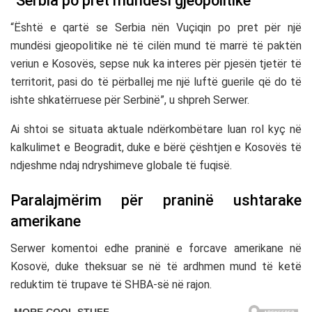
“Serbia po pret mundësi gjeopolitike”
“Është e qartë se Serbia nën Vuçiqin po pret për një
mundësi gjeopolitike në të cilën mund të marrë të paktën
veriun e Kosovës, sepse nuk ka interes për pjesën tjetër të
territorit, pasi do të përballej me një luftë guerile që do të
ishte shkatërruese për Serbinë”, u shpreh Serwer.
Ai shtoi se situata aktuale ndërkombëtare luan rol kyç në
kalkulimet e Beogradit, duke e bërë çështjen e Kosovës të
ndjeshme ndaj ndryshimeve globale të fuqisë.
Paralajmërim për praninë ushtarake
amerikane
Serwer komentoi edhe praninë e forcave amerikane në
Kosovë, duke theksuar se në të ardhmen mund të ketë
reduktim të trupave të SHBA-së në rajon.