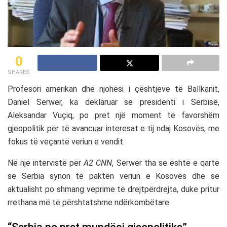
0
SHARES
Profesori amerikan dhe njohësi i çështjeve të Ballkanit,
Daniel Serwer, ka deklaruar se presidenti i Serbisë,
Aleksandar Vuçiq, po pret një moment të favorshëm
gjeopolitik për të avancuar interesat e tij ndaj Kosovës, me
fokus të veçantë veriun e vendit.
Në një intervistë për
A2 CNN
, Serwer tha se është e qartë
se Serbia synon të paktën veriun e Kosovës dhe se
aktualisht po shmang veprime të drejtpërdrejta, duke pritur
rrethana më të përshtatshme ndërkombëtare.