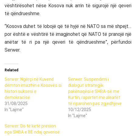
vështirësohet nëse Kosova nuk arrin të sigurojë një qeveri
të qëndrueshme.
“Kosova duhet të lobojë që të hyjë në NATO sa më shpejt…
por është e vështirë të imagjinohet që NATO të pranojë një
anëtar të ri pa një qeveri të qëndrueshme”, përfundoi
Serwer.
Related
Serwer: Ngërçi në Kuvend
Serwer: Suspendimi i
dëmton imazhin e Kosovës si
dialogut strategjik
histori suksesi e
pakënaqësi e SHBA-së me
demokracisë
Kurtin, raportet me aleatët
31/08/2025
të riparohen pas zgjedhjeve
In "Lajme"
10/12/2025
In "Lajme"
Serwer: Do të ketë presion
nga SHBA e BE ndaj qeverisë