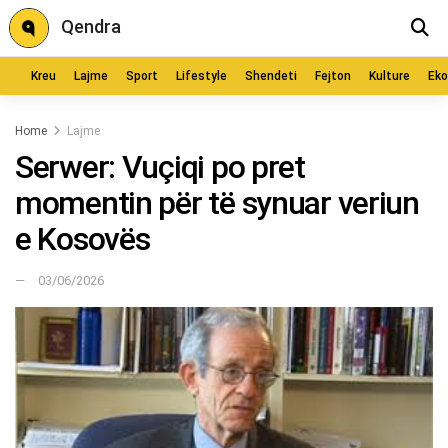
Qendra
Kreu
Lajme
Sport
Lifestyle
Shendeti
Fejton
Kulture
Ek
Home
Lajme
Serwer: Vuçiqi po pret
momentin për të synuar veriun
e Kosovës
03/06/2026