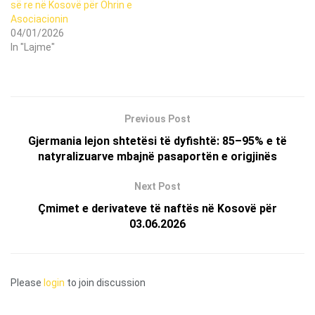
së re në Kosovë për Ohrin e
Asociacionin
04/01/2026
In "Lajme"
Previous Post
Gjermania lejon shtetësi të dyfishtë: 85–95% e të
natyralizuarve mbajnë pasaportën e origjinës
Next Post
Çmimet e derivateve të naftës në Kosovë për
03.06.2026
Please
login
to join discussion